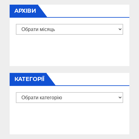
АРХІВИ
Архіви
КАТЕГОРІЇ
Категорії