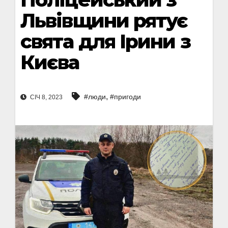
Львівщини рятує
свята для Ірини з
Києва
,
#люди
#пригоди
СІЧ 8, 2023