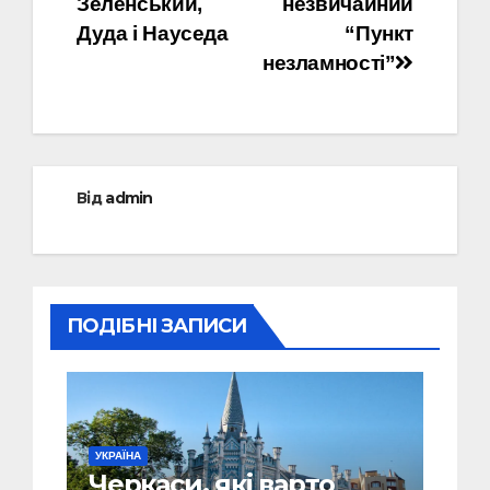
Зеленський,
незвичайний
Дуда і Науседа
“Пункт
незламності”
Від
admin
ПОДІБНІ ЗАПИСИ
УКРАЇНА
Черкаси, які варто