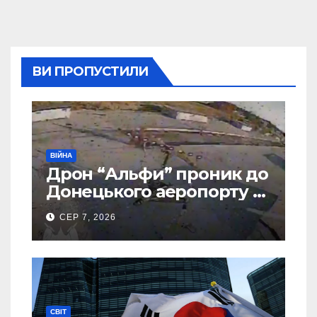
ВИ ПРОПУСТИЛИ
ВІЙНА
Дрон “Альфи” проник до
Донецького аеропорту та
спалив “Шахед” ще до
СЕР 7, 2026
запуску
СВІТ