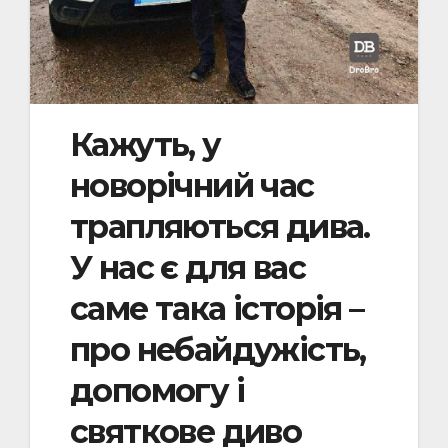
Кажуть, у
новорічний час
трапляються дива.
У нас є для вас
саме така історія –
про небайдужість,
допомогу і
святкове диво