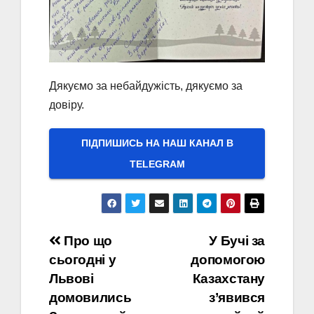
Дякуємо за небайдужість, дякуємо за
довіру.
ПІДПИШИСЬ НА НАШ КАНАЛ В
ТELEGRAM
Навігація
Про що
У Бучі за
сьогодні у
допомогою
записів
Львові
Казахстану
домовились
з’явився