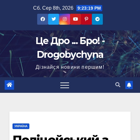
Перейти
Сб. Сер 8th, 2026
9:23:19 PM
до
вмісту
Це Дро ... Бро! -
Drogobychyna
Дізнайся новини першим!
УКРАЇНА
Поліцейський з