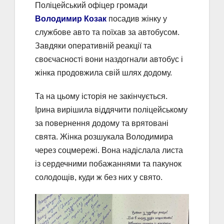
Поліцейський офіцер громади
Володимир Козак
посадив жінку у
службове авто та поїхав за автобусом.
Завдяки оперативній реакції та
своєчасності вони наздогнали автобус і
жінка продовжила свій шлях додому.
Та на цьому історія не закінчується.
Ірина вирішила віддячити поліцейському
за повернення додому та врятовані
свята. Жінка розшукала Володимира
через соцмережі. Вона надіслала листа
із сердечними побажаннями та пакунок
солодощів, куди ж без них у свято.