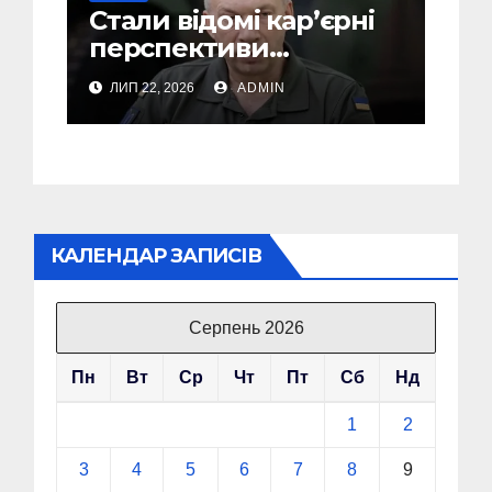
Стали відомі кар’єрні
перспективи
Сирського після
ЛИП 22, 2026
ADMIN
звільнення з посади
Головкому ВСУ
КАЛЕНДАР ЗАПИСІВ
Серпень 2026
Пн
Вт
Ср
Чт
Пт
Сб
Нд
1
2
3
4
5
6
7
8
9