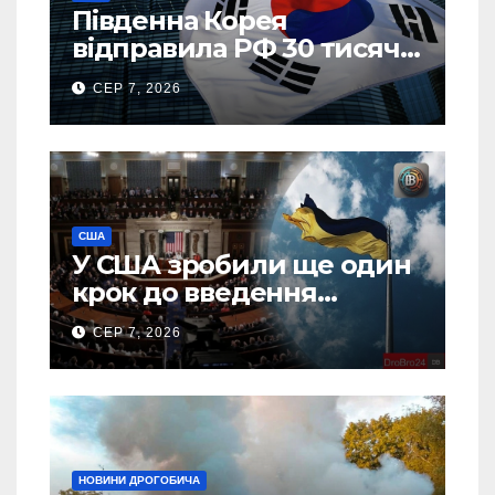
Південна Корея
відправила РФ 30 тисяч
тонн авіапалива
СЕР 7, 2026
США
У США зробили ще один
крок до введення
“пекельних санкцій”
СЕР 7, 2026
проти Росії
НОВИНИ ДРОГОБИЧА