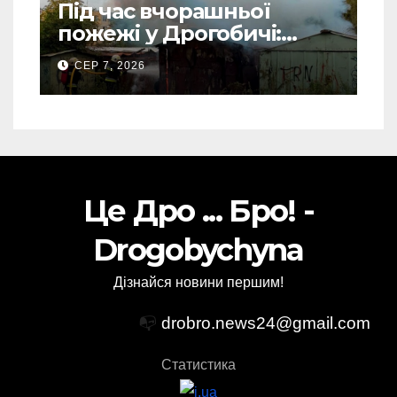
Під час вчорашньої
пожежі у Дрогобичі:
“врятовано” 4 гаражі
СЕР 7, 2026
(Відео)
Це Дро ... Бро! -
Drogobychyna
Дізнайся новини першим!
📭
drobro.news24@gmail.com
Статистика