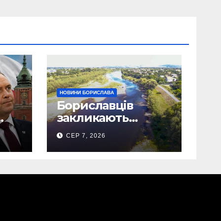
НОВИНИ БОРИСЛАВА
Бориславців
закликають
ощадливо
СЕР 7, 2026
використовувати
воду