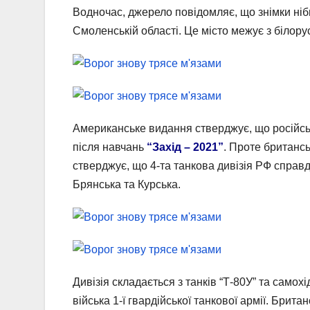
Водночас, джерело повідомляє, що знімки ніби
Смоленській області. Це місто межує з білору
Американське видання стверджує, що російські
після навчань
“Захід – 2021”
. Проте британсь
стверджує, що 4-та танкова дивізія РФ справді
Брянська та Курська.
Дивізія складається з танків “Т-80У” та самох
війська 1-ї гвардійської танкової армії. Бри