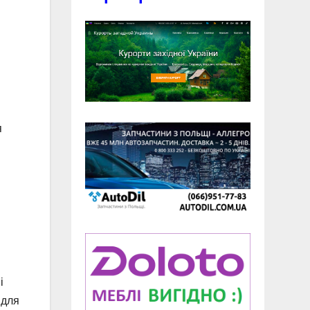
я
і
 для