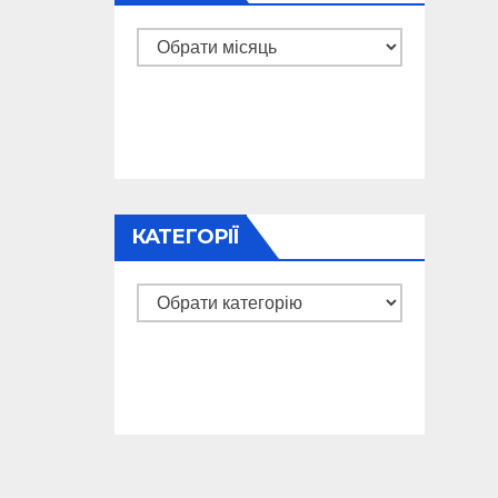
Архіви
КАТЕГОРІЇ
Категорії