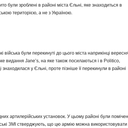
то були зроблені в районі міста Єльні, яке знаходиться в
ською територією, а не з Україною.
 війська були перекинуті до цього міста наприкінці вересн
ке видання Jane’s, на яке також посилаються і в Politico,
 знаходилася у Єльні, проте пізніше її перекинули в районі
ідних артилерійських установок. У цьому районі були помічен
танські ЗМІ стверджують, що цю армію можна використовувати