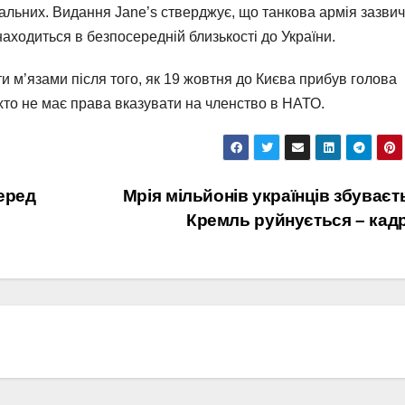
пальних. Видання Jane’s стверджує, що танкова армія зазви
находиться в безпосередній близькості до України.
и м’язами після того, як 19 жовтня до Києва прибув голова
іхто не має права вказувати на членство в НАТО.
серед
Мрія мільйонів українців збуваєт
Кремль руйнується – кад