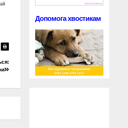
чай
Допомога хвостикам
ься:
ри