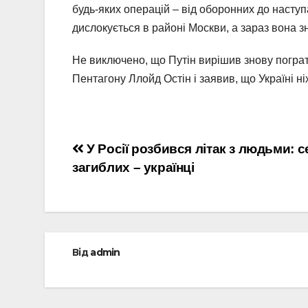
будь-яких операцій – від оборонних до насту
дислокується в районі Москви, а зараз вона з
Не виключено, що Путін вирішив знову пограт
Пентагону Ллойд Остін і заявив, що Україні н
Навігація
У Росії розбився літак з людьми: 
загиблих – українці
записів
Від
admin