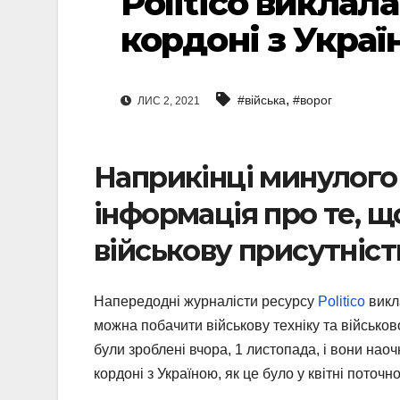
Politico виклал
кордоні з Украї
,
#війська
#ворог
ЛИС 2, 2021
Наприкінці минулого 
інформація про те, щ
військову присутніст
Напередодні журналісти ресурсу
Politico
викл
можна побачити військову техніку та військово
були зроблені вчора, 1 листопада, і вони нао
кордоні з Україною, як це було у квітні поточн