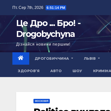
Перейти
Пт. Сер 7th, 2026
6:51:15 PM
до
вмісту
Це Дро ... Бро! -
Drogobychyna
Дізнайся новини першим!
ДРОГОБИЧЧИНА
ЛЬВІВ
ЗДОРОВ’Я
АВТО
ШОУ
КРИМІН
МОСКОВІЯ