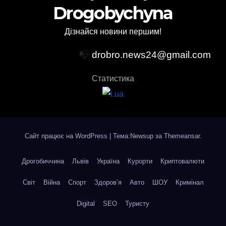
Drogobychyna
Дізнайся новини першим!
📭
drobro.news24@gmail.com
Статистика
Сайт працює на WordPress
|
Тема:Newsup за
Themeansar
.
Дрогобиччина
Львів
Україна
Курорти
Криптовалюти
Світ
Війна
Спорт
Здоров’я
Авто
ШОУ
Кримінал
Digital
SEO
Туристу