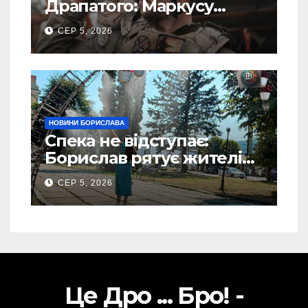
Драпатого: Маркусу
пророкують важливу
СЕР 5, 2026
посаду у ЗСУ
НОВИНИ БОРИСЛАВА
Спека не відступає:
Борислав рятує жителів
від рекордної спеки
СЕР 5, 2026
(Фото)
Це Дро ... Бро! -