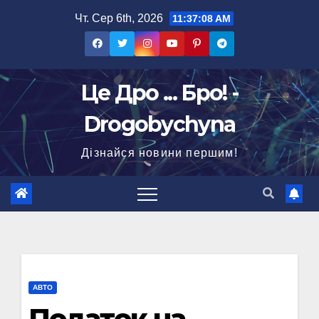
Перейти
Чт. Сер 6th, 2026
11:37:09 AM
до
вмісту
Це Дро ... Бро! -
Drogobychyna
Дізнайся новини першим!
АВТО
Податок на