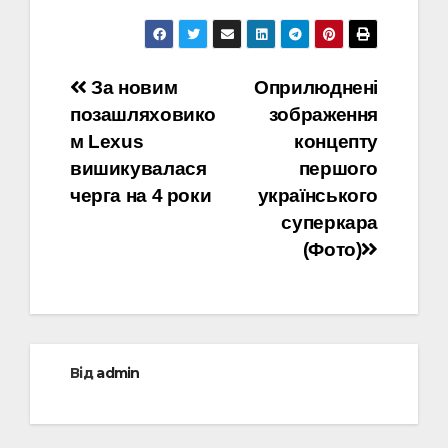
Навігація
За новим
Оприлюднені
позашляховико
зображення
записів
м Lexus
концепту
вишикувалася
першого
черга на 4 роки
українського
суперкара
(Фото)
Від
admin