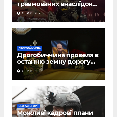
травмованих внаслідок
ДТП на Самбірщині
СЕР 6, 2026
ДРОГОБИЧЧИНА
Дрогобиччина провела в
останню земну дорогу
свого Захисника – Олега
СЕР 6, 2026
Торського
БЕЗ КАТЕГОРІЇ
Можливі кадрові плани