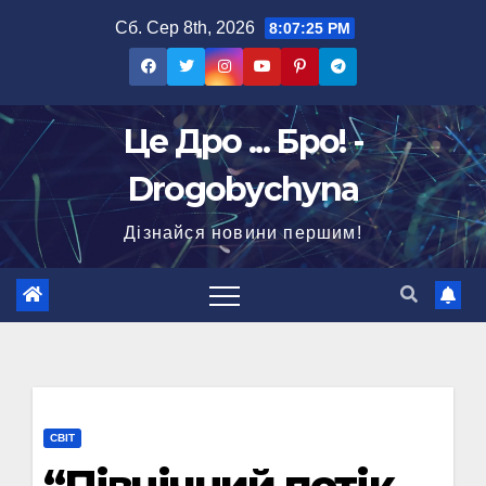
Перейти
Сб. Сер 8th, 2026
8:07:26 PM
до
вмісту
Це Дро ... Бро! -
Drogobychyna
Дізнайся новини першим!
СВІТ
“Північний потік –