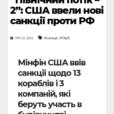
2”: США ввели нові
санкції проти РФ
,
#санкції
#США
ТРА 22, 2021
Мінфін США ввів
санкції щодо 13
кораблів і 3
компаній, які
беруть участь в