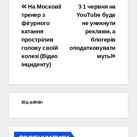
Навігація
На Московії
З 1 червня на
тренер з
YouTube буде
записів
фігурного
не уникнути
катання
реклами, а
прострілив
блогерів
голову своїй
оподатковувати
колезі (Відео
муть
інциденту)
Від
admin