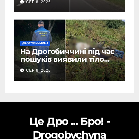
СЕР 8, 2026
ДРОГОБИЧЧИНА
На Дрогобиччині під час
пошуків виявили тіло
зниклого чоловіка (Фото)
СЕР 8, 2026
Це Дро ... Бро! -
Drogobychyna