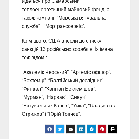
Йдеться про Самарський
теплоенергетичний майновий фонд, а
також компанії “Морська рятувальна
служба” і “Мортранссервіс”.
Крім цього, США внесли до списку
санкцій 13 російських кораблів. Їх імена
теж відомі:
“Академік Черський”, “Артеміс офшор”,
“Бахтемір”, “Балтійський дослідник”,
“Финвал”, “Капітан Беклемішев”,
“Мурман”, “Нарвав”, “Сивуч”,
“Рятувальник Карєв”, “Умка”, “Владислав
Стрижов” і “Юрій Топчев”.