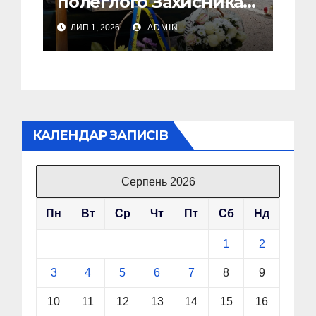
полеглого Захисника
Сергія Скірка з
ЛИП 1, 2026
ADMIN
Стебника
КАЛЕНДАР ЗАПИСІВ
Серпень 2026
Пн
Вт
Ср
Чт
Пт
Сб
Нд
1
2
3
4
5
6
7
8
9
10
11
12
13
14
15
16