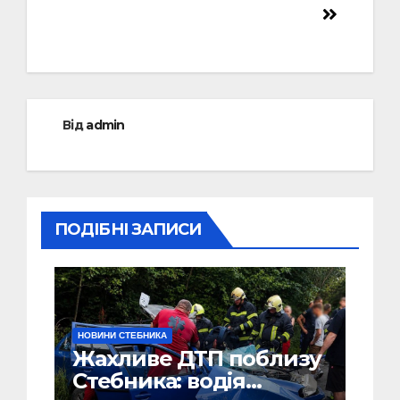
Від
admin
ПОДІБНІ ЗАПИСИ
НОВИНИ СТЕБНИКА
Жахливе ДТП поблизу
Стебника: водія