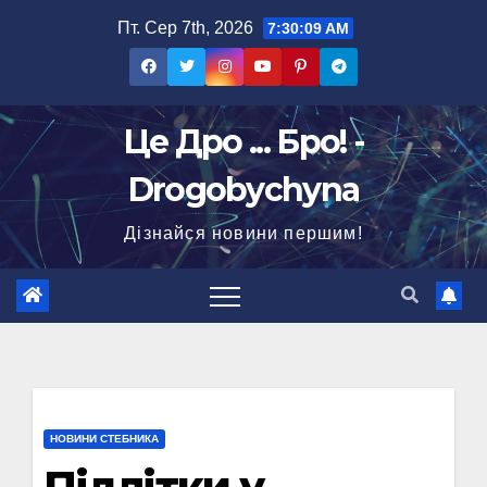
Перейти
Пт. Сер 7th, 2026
7:30:10 AM
до
вмісту
Це Дро ... Бро! -
Drogobychyna
Дізнайся новини першим!
НОВИНИ СТЕБНИКА
Підлітки у