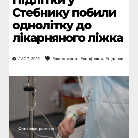
Стебнику побили
однолітку до
лікарняного ліжка
,
,
#жорстокість
#конфлікти
#підлітки
ЛИС 7, 2025