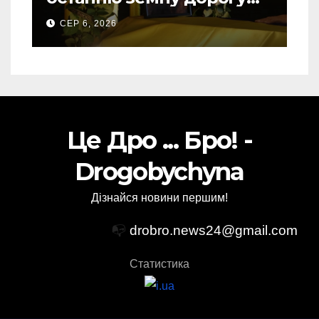
свого Захисника – Олега
СЕР 6, 2026
Торського
Це Дро ... Бро! -
Drogobychyna
Дізнайся новини першим!
📭
drobro.news24@gmail.com
Статистика