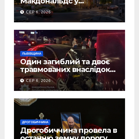
Макдональдс у
Дрогобичі? (Фото)
СЕР 6, 2026
ЛЬВІВЩИНА
Один загиблий та двоє
травмованих внаслідок
ДТП на Самбірщині
СЕР 6, 2026
ДРОГОБИЧЧИНА
Дрогобиччина провела в
останню земну дорогу