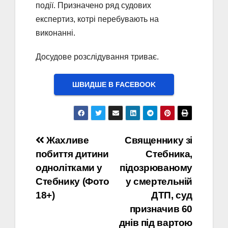
події. Призначено ряд судових
експертиз, котрі перебувають на
виконанні.
Досудове розслідування триває.
ШВИДШЕ В FACEBOOK
Навігація
Жахливе
Священнику зі
побиття дитини
Стебника,
записів
однолітками у
підозрюваному
Стебнику (Фото
у смертельній
18+)
ДТП, суд
призначив 60
днів під вартою