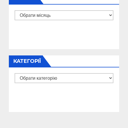
Архіви
КАТЕГОРІЇ
Категорії