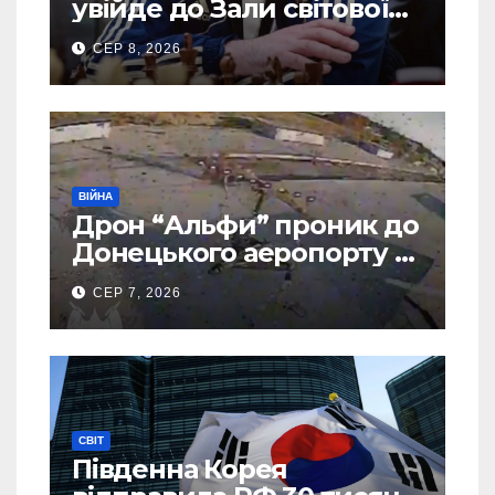
увійде до Зали світової
шахової слави
СЕР 8, 2026
ВІЙНА
Дрон “Альфи” проник до
Донецького аеропорту та
спалив “Шахед” ще до
СЕР 7, 2026
запуску
СВІТ
Південна Корея