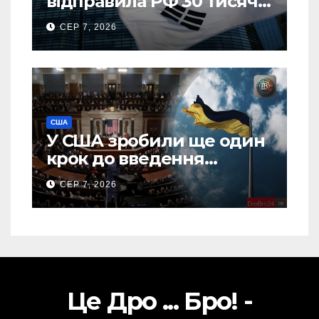
відправила РФ 30 тисяч
тонн авіапалива
СЕР 7, 2026
США
У США зробили ще один
крок до введення
“пекельних санкцій”
СЕР 7, 2026
проти Росії
Це Дро ... Бро! -