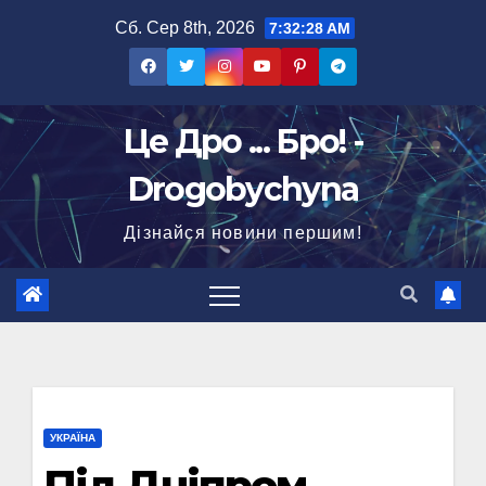
Перейти
Сб. Сер 8th, 2026
7:32:28 AM
до
вмісту
Це Дро ... Бро! -
Drogobychyna
Дізнайся новини першим!
УКРАЇНА
Під Дніпром