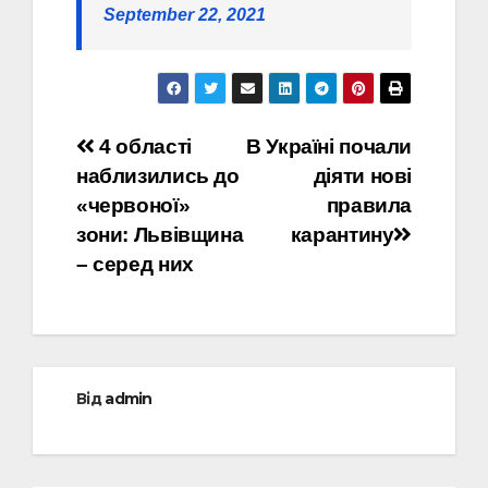
September 22, 2021
Навігація
4 області
В Україні почали
наблизились до
діяти нові
записів
«червоної»
правила
зони: Львівщина
карантину
– серед них
Від
admin