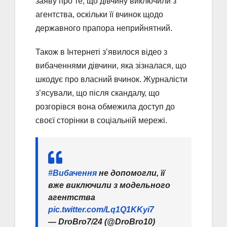
заяву про те, що дівчину виключили з
агентства, оскільки її вчинок щодо
державного прапора неприйнятний.
Також в Інтернеті з’явилося відео з
вибаченнями дівчини, яка зізналася, що
шкодує про власний вчинок. Журналісти
з’ясували, що після скандалу, що
розгорівся вона обмежила доступ до
своєї сторінки в соціальній мережі.
#Вибачення
не допомогли, її
вже виключили з модельного
агентства
pic.twitter.com/Lq1Q1KKyi7
— DroBro7/24 (@DroBro10)