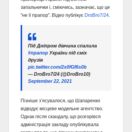
запальнички і, сміючись, зазначає, що це
“не її прапор”. Відео публікує
DroBro7/24
.
Під Дніпром дівчина спалила
#прапор
України під сміх
друзів
pic.twitter.com/2x0fGf6s0b
— DroBro7/24 (@DroBro10)
September 22, 2021
Пізніше з’ясувалося, що Шапаренко
відвідує місцеве модельне агентство.
Однак після скандалу, що розгорівся
адміністрація закладу опублікувала