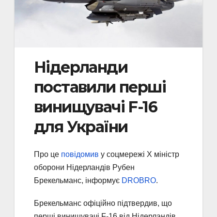
Нідерланди
поставили перші
винищувачі F-16
для України
Про це
повідомив
у соцмережі Х міністр
оборони Нідерландів Рубен
Брекельманс, інформує
DROBRO
.
Брекельманс офіційно підтвердив, що
перші винищувачі F-16 від Нідерландів