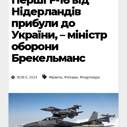
Нідерландів
прибули до
України, – міністр
оборони
Брекельманс
,
,
#візити
#літаки
#партнери
ЖОВ 6, 2024