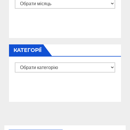
Архіви
КАТЕГОРІЇ
Категорії