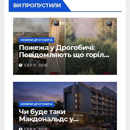
ВИ ПРОПУСТИЛИ
НОВИНИ ДРОГОБИЧА
Пожежа у Дрогобичі:
Повідомляють що горіло
5 гаражів (Відео)
СЕР 6, 2026
НОВИНИ ДРОГОБИЧА
Чи буде таки
Макдональдс у
Дрогобичі? (Фото)
СЕР 6, 2026