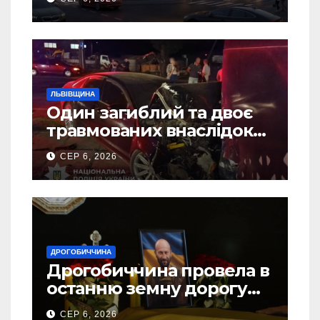
ЛЬВІВЩИНА
Один загиблий та двоє
травмованих внаслідок
ДТП на Самбірщині
СЕР 6, 2026
ДРОГОБИЧЧИНА
Дрогобиччина провела в
останню земну дорогу
свого Захисника – Олега
СЕР 6, 2026