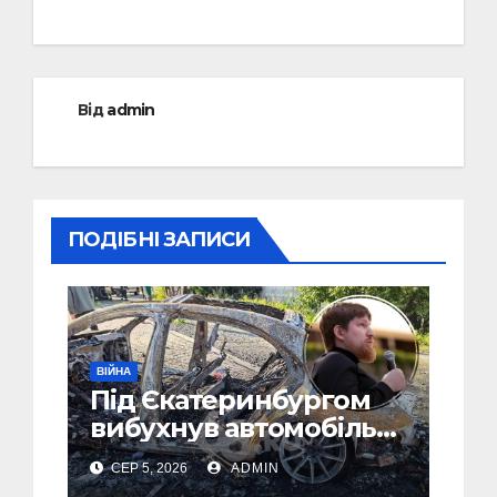
Від
admin
ПОДІБНІ ЗАПИСИ
ВІЙНА
Під Єкатеринбургом
вибухнув автомобіль
голови компанії-
СЕР 5, 2026
ADMIN
виробника дронів