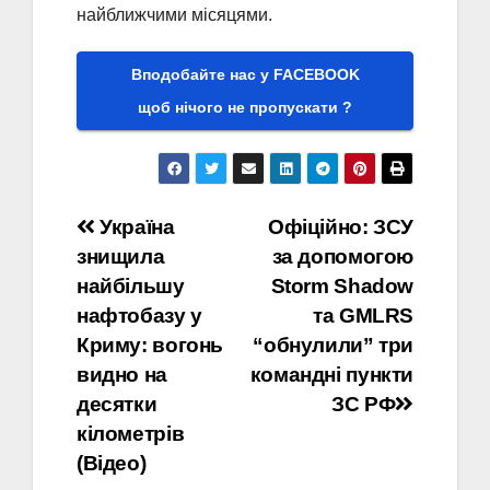
найближчими місяцями.
Вподобайте нас у FACEBOOK
щоб нічого не пропускати ?
Навігація
Україна
Офіційно: ЗСУ
знищила
за допомогою
записів
найбільшу
Storm Shadow
нафтобазу у
та GMLRS
Криму: вогонь
“обнулили” три
видно на
командні пункти
десятки
ЗС РФ
кілометрів
(Відео)