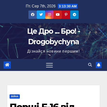
Перейти
Пт. Сер 7th, 2026
3:13:31 AM
до
вмісту
Це Дро ... Бро! -
Drogobychyna
Дізнайся новини першим!
ВІЙНА
Перші F-16 від