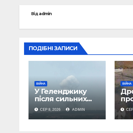
Від
admin
ПОДІБНІ ЗАПИСИ
ВІЙНА
ВІЙНА
У Геленджику
Др
після сильних
пр
вибухів почалася
До
СЕР 8, 2026
ADMIN
СЕР
масова евакуація
аер
сп
ще 