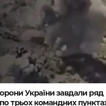
борони України завдали ряд
 по трьох командних пункта