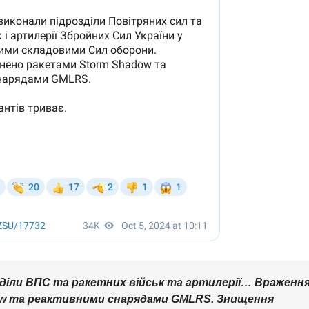
діли ВПС та ракетних військ та артилерії… Враженн
ow та реактивними снарядами GMLRS. Знищення