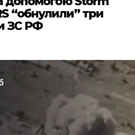
за допомогою Storm
S “обнулили” три
и ЗС РФ