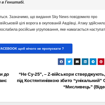
 в Генштабі.
ються. Зазначимо, що видання Sky News повідомило про
ійськовій цілі ворога в окупованій Авдіївці. Атаку здійснил
послабила російське угруповання, яке намагається наступат
FACEBOOK щоб нічого не пропускати ?
и до
“Не Су-25”, – Z-військори стверджують
манс
під Костянтинівкою збито “унікальний” 
“Мисливець” (Віде