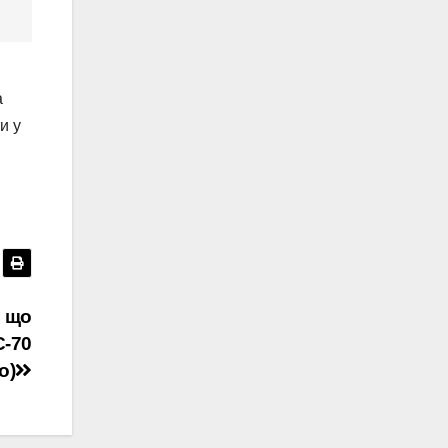
а
и у
, що
С-70
о)