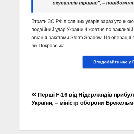
окупантів триває”, – повідомили
Втрати ЗС РФ після цих ударів зараз уточню
подвійний удар України 4 жовтня по важливій в
авіація ракетами Storm Shadow. Ця операція 
бік Покровська.
Вподобайте нас у 
Навігація
Перші F-16 від Нідерландів прибул
України, – міністр оборони Брекель
записів