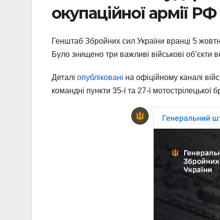
окупаційної армії РФ
Генштаб Збройних сил України вранці 5 жовтн
Було знищено три важливі військові об’єкти 
Деталі
опубліковані
на офіційному каналі війс
командні пункти 35-ї та 27-ї мотострілецької бр