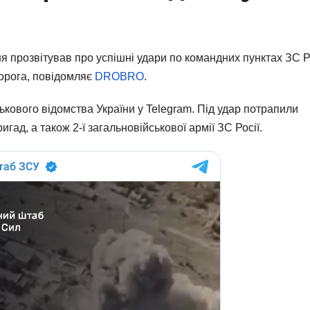
я прозвітував про успішні удари по командних пунктах ЗС 
ворога, повідомляє
DROBRO
.
ькового відомства України у Telegram. Під удар потрапили
игад, а також 2-ї загальновійськової армії ЗС Росії.