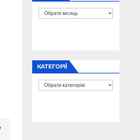
Архіви
КАТЕГОРІЇ
Категорії
я