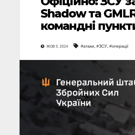
Офіційно: ЗСУ 
Shadow та GMLR
командні пункт
,
,
#атаки
#ЗСУ
#операції
ЖОВ 5, 2024