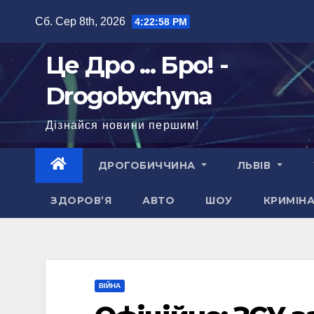
Перейти
Сб. Сер 8th, 2026
4:23:00 PM
до
вмісту
Це Дро ... Бро! -
Drogobychyna
Дізнайся новини першим!
ДРОГОБИЧЧИНА
ЛЬВІВ
ЗДОРОВ’Я
АВТО
ШОУ
КРИМІН
ВІЙНА