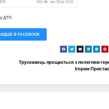
ну ДТП.
ИДШЕ В FACEBOOK
Трускавець прощається з полеглим ге
Ігорем Приста