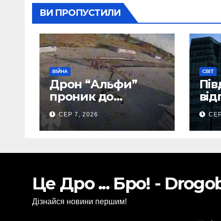
ВИ ПРОПУСТИЛИ
ВІЙНА
СВІТ
Дрон “Альфи”
Пів
проник до
від
Донецького
тис
СЕР 7, 2026
СЕР
аеропорту та
аві
спалив “Шахед”
ще до запуску
Це Дро ... Бро! - Drog
Дізнайся новини першим!