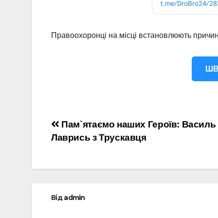
Правоохоронці на місці встановлюють причи
ШВ
Навігація
Пам`ятаємо наших Героїв: Василь
Лаврись з Трускавця
записів
Від
admin