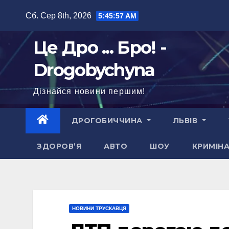
Перейти
Сб. Сер 8th, 2026
5:45:59 AM
до
вмісту
Це Дро ... Бро! -
Drogobychyna
Дізнайся новини першим!
ДРОГОБИЧЧИНА
ЛЬВІВ
ЗДОРОВ’Я
АВТО
ШОУ
КРИМІН
НОВИНИ ТРУСКАВЦЯ