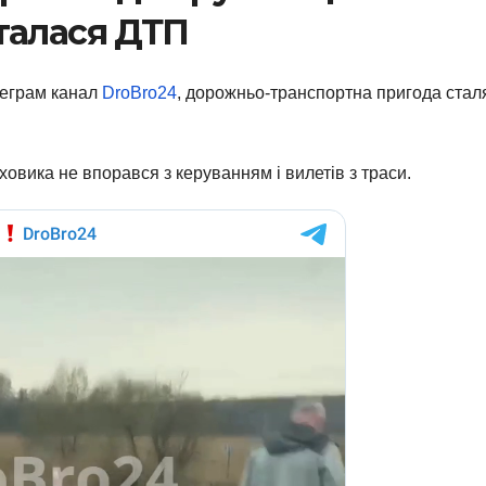
талася ДТП
леграм канал
DroBro24
, дорожньо-транспортна пригода стал
вика не впорався з керуванням і вилетів з траси.