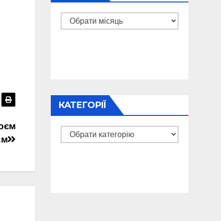
Архіви
КАТЕГОРІЇ
роєм
Категорії
єм