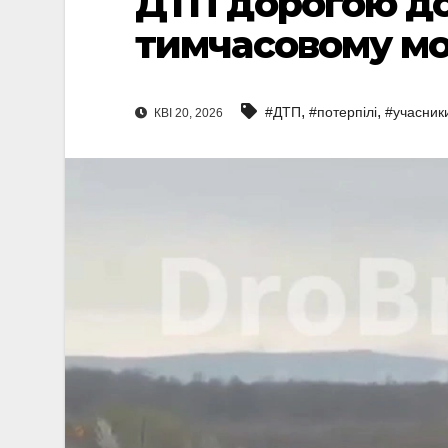
ДТП дорогою до
тимчасовому мос
,
,
#ДТП
#потерпілі
#учасник
КВІ 20, 2026