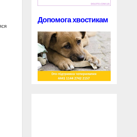
Допомога хвостикам
яся