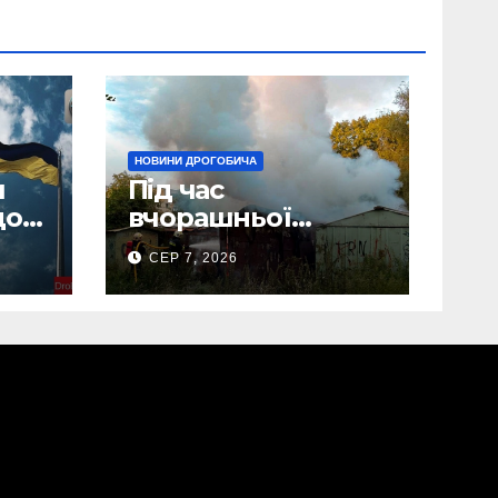
НОВИНИ ДРОГОБИЧА
и
Під час
до
вчорашньої
пожежі у
СЕР 7, 2026
Дрогобичі:
“врятовано” 4
гаражі (Відео)