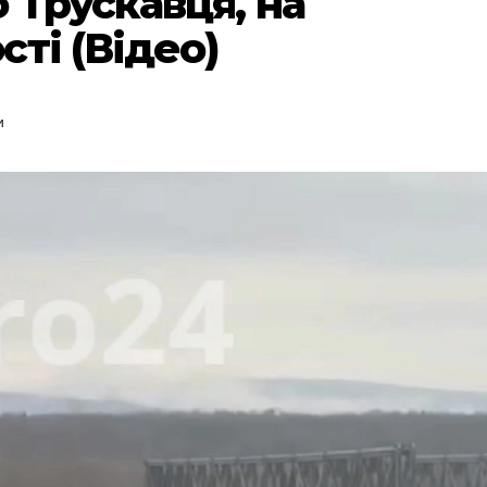
 Трускавця, на
ті (Відео)
и