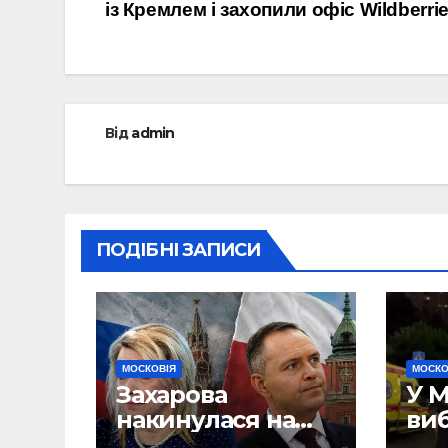
із Кремлем і захопили офіс Wildberri
записів
Від
admin
ПОДІБНІ ЗАПИСИ
МОСКОВІЯ
МОСКО
Захарова
У М
накинулася на
ви
Навроцького і
ре