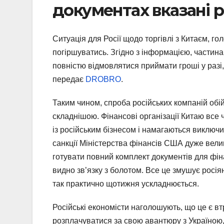
документах вказані р
Ситуація для Росії щодо торгівлі з Китаєм, 
погіршуватись. Згідно з інформацією, частин
повністю відмовлятися приймати гроші у разі,
передає
DROBRO
.
Таким чином, спроба російських компаній обі
складнішою. Фінансові організації Китаю все 
із російським бізнесом і намагаються виключи
санкції Міністерства фінансів США дуже велик
готувати повний комплект документів для фіна
видно зв’язку з болотом. Все це змушує росі
так практично щотижня ускладнюється.
Російські економісти наголошують, що це є вт
розплачуватися за свою авантюру з Україною, 