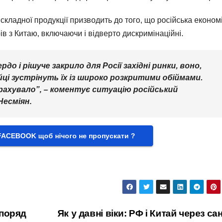
кладної продукції призводить до того, що російська економ
в з Китаю, включаючи і відверто дискримінаційні.
до і рішуче закрило для Росії західні ринки, воно,
ці зустрінуть їх із широко розкритими обіймами.
врахувало”, – коментує ситуацію російський
Несміян.
FACEBOOK щоб нічого не пропускати ?
 поряд
Як у давні віки: РФ і Китай через сан