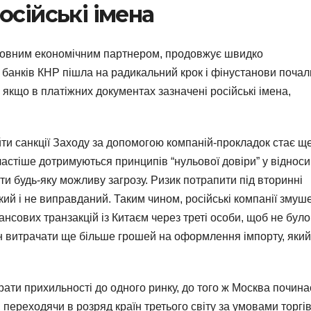
осійські імена
головним економічним партнером, продовжує швидко
а банків КНР пішла на радикальний крок і фінустанови почал
 якщо в платіжних документах зазначені російські імена,
йти санкції Заходу за допомогою компаній-прокладок стає щ
частіше дотримуються принципів “нульової довіри” у віднос
ти будь-яку можливу загрозу. Ризик потрапити під вторинні
ий і не виправданий. Таким чином, російські компанії змуш
нсових транзакцій із Китаєм через треті особи, щоб не було
ян витрачати ще більше грошей на оформлення імпорту, який
рати прихильності до одного ринку, до того ж Москва почина
переходячи в розряд країн третього світу за умовами торгів