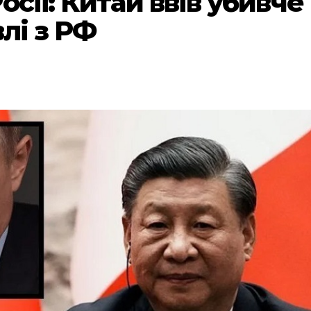
осії: Китай ввів убивче
влі з РФ