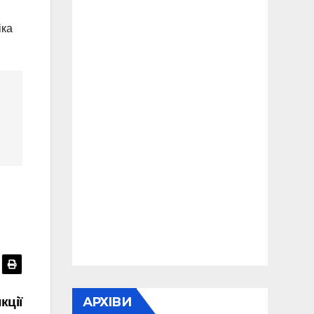
іка
АРХІВИ
кції