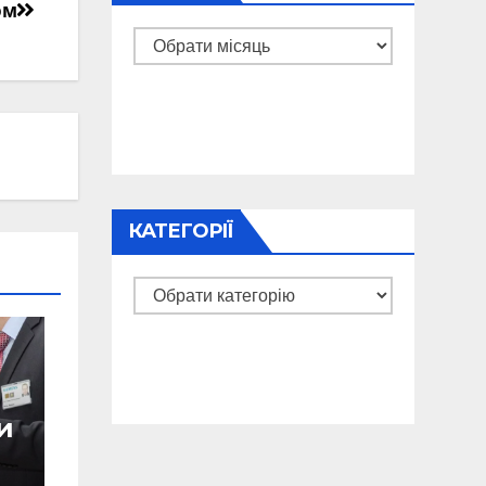
ом
Архіви
КАТЕГОРІЇ
Категорії
и