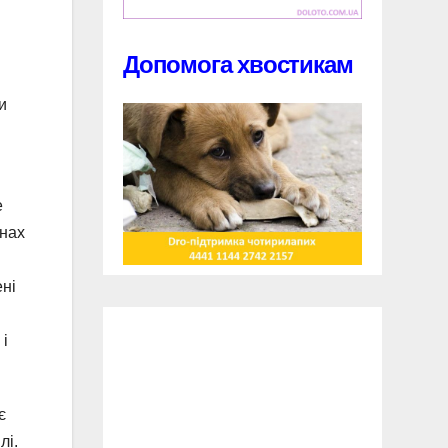
Допомога хвостикам
и
е
инах
ені
 і
є
лі.