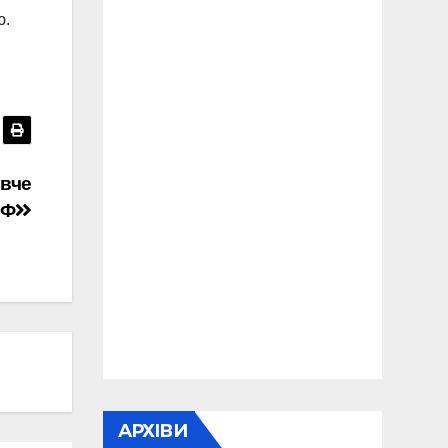
ю.
ивче
РФ
АРХІВИ