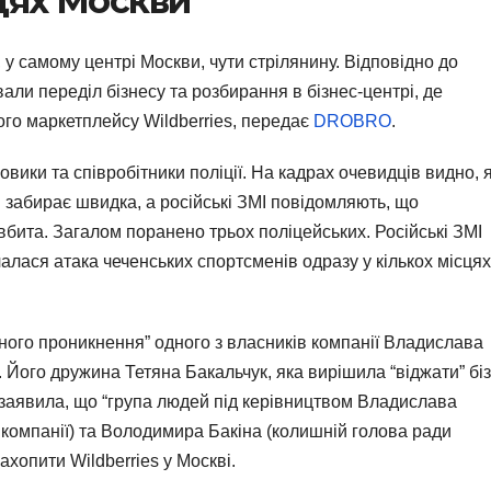
сцях Москви
, у самому центрі Москви, чути стрілянину. Відповідно до
вали переділ бізнесу та розбирання в бізнес-центрі, де
ого маркетплейсу Wildberries, передає
DROBRO
.
ловики та співробітники поліції. На кадрах очевидців видно, 
 забирає швидка, а російські ЗМІ повідомляють, що
вбита. Загалом поранено трьох поліцейських. Російські ЗМІ
алася атака чеченських спортсменів одразу у кількох місцях
нного проникнення” одного з власників компанії Владислава
. Його дружина Тетяна Бакальчук, яка вирішила “віджати” бі
, заявила, що “група людей під керівництвом Владислава
 компанії) та Володимира Бакіна (колишній голова ради
ахопити Wildberries у Москві.