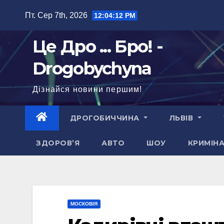
Перейти
Пт. Сер 7th, 2026
12:04:13 PM
до
вмісту
Це Дро ... Бро! -
Drogobychyna
Дізнайся новини першим!
ДРОГОБИЧЧИНА
ЛЬВІВ
ЗДОРОВ’Я
АВТО
ШОУ
КРИМІН
МОСКОВІЯ