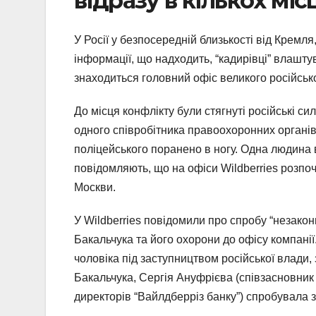
відразу в кількох мі
У Росії у безпосередній близькості від Кремля
інформації, що надходить, “кадирівці” влашту
знаходиться головний офіс великого російськ
До місця конфлікту були стягнуті російські си
одного співробітника правоохоронних органів
поліцейського поранено в ногу. Одна людина 
повідомляють, що на офіси Wildberries розпоч
Москви.
У Wildberries повідомили про спробу “незако
Бакальчука та його охорони до офісу компанії
чоловіка під заступництвом російської влади
Бакальчука, Сергія Ануфрієва (співзасновник
директорів “Вайлдберріз банку”) спробувала з