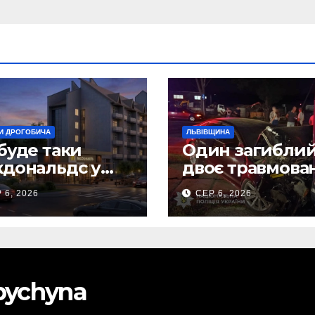
И ДРОГОБИЧА
ЛЬВІВЩИНА
буде таки
Один загиблий
дональдс у
двоє травмова
гобичі? (Фото)
внаслідок ДТП 
 6, 2026
СЕР 6, 2026
Самбірщині
obychyna