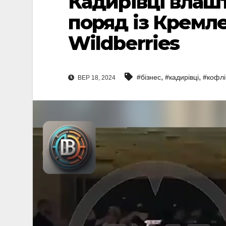
Кадирівці влаш
поряд із Кремле
Wildberries
,
,
#бізнес
#кадирівці
#кофлі
ВЕР 18, 2024