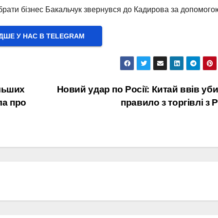
брати бізнес Бакальчук звернувся до Кадирова за допомого
ШЕ У НАС В ТELEGRAM
ільших
Новий удар по Росії: Китай ввів уб
ла про
правило з торгівлі з 