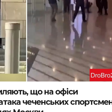
мляють, що на офіси
 атака чеченських спортсмен