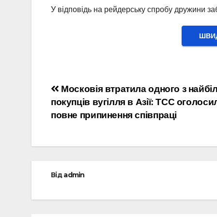
У відповідь на рейдерську спробу дружини за
ШВИД
Навігація
Московія втратила одного з найб
покупців вугілля в Азії: TCC оголоси
записів
повне припинення співпраці
Від
admin