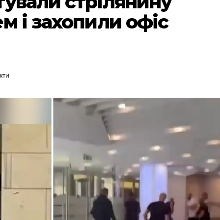
тували стрілянину
м і захопили офіс
кти