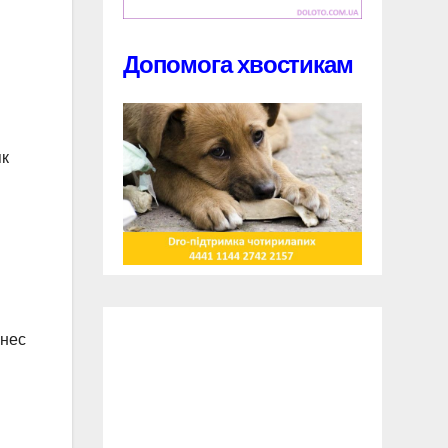
Допомога хвостикам
як
знес