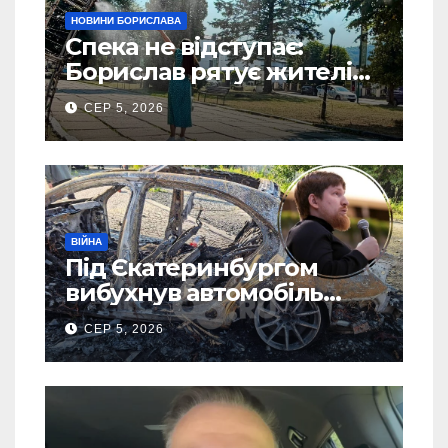
НОВИНИ БОРИСЛАВА
Спека не відступає:
Борислав рятує жителів
від рекордної спеки
СЕР 5, 2026
(Фото)
ВІЙНА
Під Єкатеринбургом
вибухнув автомобіль
голови компанії-
СЕР 5, 2026
виробника дронів “Упир”
– перші подробиці