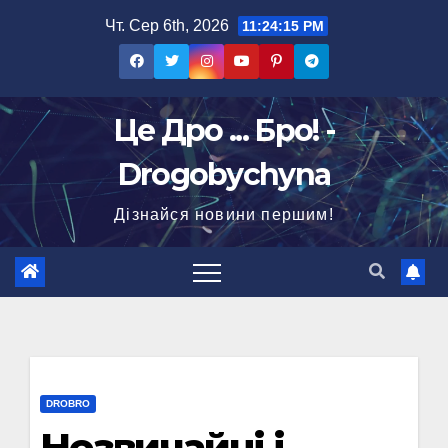
Перейти
Чт. Сер 6th, 2026
11:24:16 PM
до
вмісту
Це Дро ... Бро! -
Drogobychyna
Дізнайся новини першим!
DROBRO
Незвичайні і