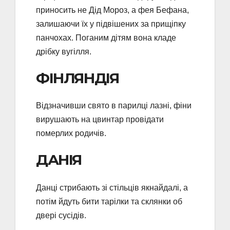
приносить не Дід Мороз, а фея Бефана,
залишаючи їх у підвішених за прищіпку
панчохах. Поганим дітям вона кладе
дрібку вугілля.
ФІНЛЯНДІЯ
Відзначивши свято в парилці лазні, фіни
вирушають на цвинтар провідати
померлих родичів.
ДАНІЯ
Данці стрибають зі стільців якнайдалі, а
потім йдуть бити тарілки та склянки об
двері сусідів.