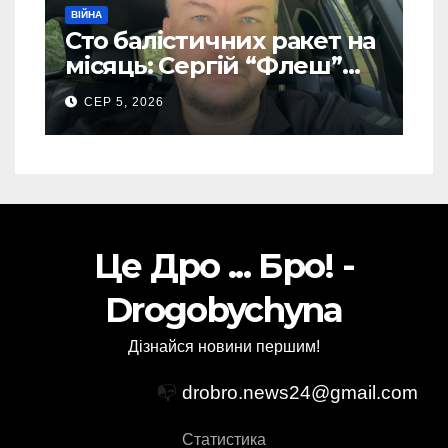
ВІЙНА
Сто балістичних ракет на
місяць: Сергій “Флеш”
закликав українців
СЕР 5, 2026
готуватися до гіршого
Це Дро ... Бро! -
Drogobychyna
Дізнайся новини першим!
📭
drobro.news24@gmail.com
Статистика