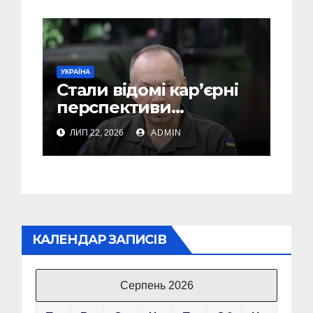
УКРАЇНА
Стали відомі кар’єрні
перспективи
Сирського після
ЛИП 22, 2026
ADMIN
звільнення з посади
Головкому ВСУ
КАЛЕНДАР ЗАПИСІВ
Серпень 2026