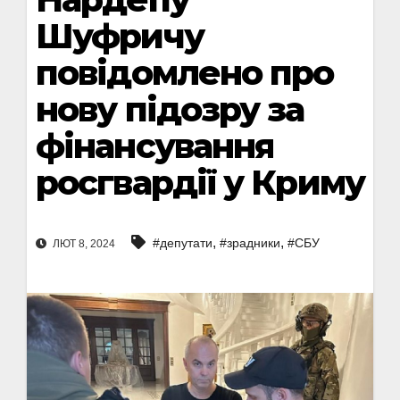
Шуфричу
повідомлено про
нову підозру за
фінансування
росгвардії у Криму
,
,
#депутати
#зрадники
#СБУ
ЛЮТ 8, 2024