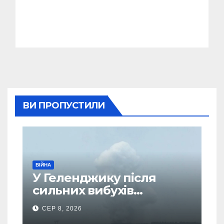
ВИ ПРОПУСТИЛИ
ВІЙНА
У Геленджику після
сильних вибухів
почалася масова
СЕР 8, 2026
евакуація