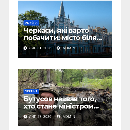
УКРАЇНА
Черкаси, які варто
побачити: місто біля
Дніпра, зелені парки
ЛИП 31, 2026
ADMIN
та місця з особливою
атмосферою
УКРАЇНА
Бутусов назвав того,
хто стане міністром
оборони України, і
ЛИП 27, 2026
ADMIN
пояснив, чому інакше
не може бути