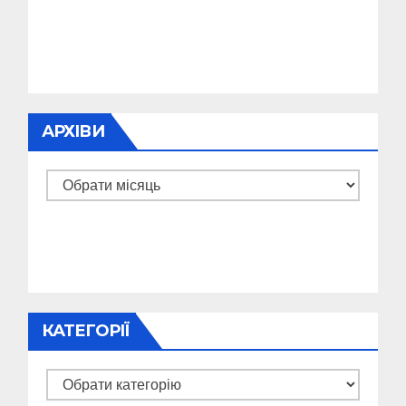
АРХІВИ
Архіви
КАТЕГОРІЇ
Категорії