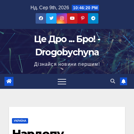
Перейти
Нд. Сер 9th, 2026
10:46:21 PM
до
вмісту
Це Дро ... Бро! -
Drogobychyna
Дізнайся новини першим!
УКРАЇНА
Нардепу