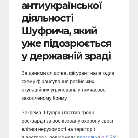
антиукраїнської
діяльності
Шуфрича, який
уже підозрюється
у державній зраді
За даними слідства, фігурант налагодив
схему фінансування російських
окупаційних угруповань у тимчасово
захопленому Криму.
Зокрема, Шуфрич платив гроші
росгвардії за воєнізовану охорону своєї
елітної нерухомості на території
півострова, повідомляє
пресслужба СБУ
.