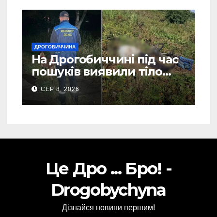
ДРОГОБИЧЧИНА
На Дрогобиччині під час
пошуків виявили тіло
зниклого чоловіка (Фото)
СЕР 8, 2026
Це Дро ... Бро! -
Drogobychyna
Дізнайся новини першим!