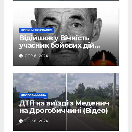
НОВИНИ ТРУСКАВЦЯ
Відійшов у Вічність
учасник бойових дій
Василь Іваникович зі
СЕР 8, 2026
Станилі
ДРОГОБИЧЧИНА
ДТП на виїзді з Меденич
на Дрогобиччині (Відео)
СЕР 8, 2026