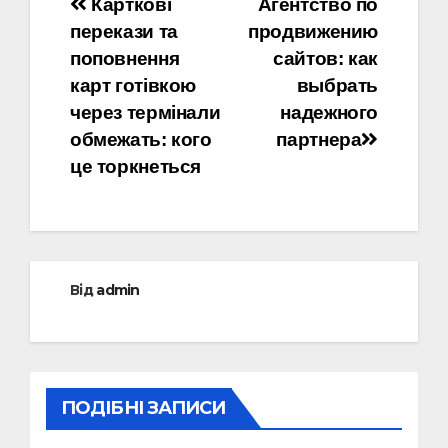
Навігація
Карткові
Агентство по
перекази та
продвижению
записів
поповнення
сайтов: как
карт готівкою
выбрать
через термінали
надежного
обмежать: кого
партнера
це торкнеться
Від
admin
ПОДІБНІ ЗАПИСИ