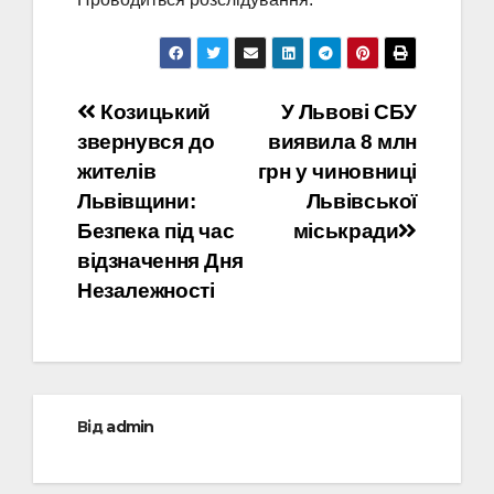
Навігація
Козицький
У Львові СБУ
звернувся до
виявила 8 млн
записів
жителів
грн у чиновниці
Львівщини:
Львівської
Безпека під час
міськради
відзначення Дня
Незалежності
Від
admin