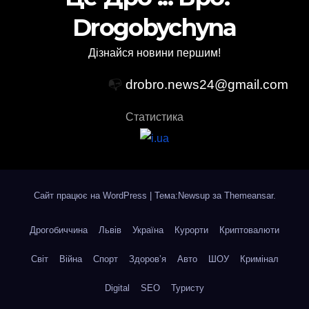
Drogobychyna
Дізнайся новини першим!
📭
drobro.news24@gmail.com
Статистика
Сайт працює на WordPress
|
Тема:Newsup за
Themeansar
.
Дрогобиччина
Львів
Україна
Курорти
Криптовалюти
Світ
Війна
Спорт
Здоров’я
Авто
ШОУ
Кримінал
Digital
SEO
Туристу