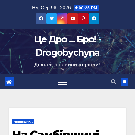
Перейти
Нд. Сер 9th, 2026
4:00:26 PM
до
вмісту
Це Дро ... Бро! -
Drogobychyna
Дізнайся новини першим!
ЛЬВІВЩИНА
На Самбірщині