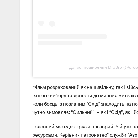
Допис, поширений DroBro (@drob
Фільм розрахований як на цивільну, так і вій
їхнього вибору та донести до мирних жителів 
коли боєць із позивним “Схід” знаходить на п
чутно вимовляє: “Сильний”, – як і “Схід”, як і 
Головний меседж стрічки прозорий: бійцям п
ресурсами. Керівник патронатної служби “Азо