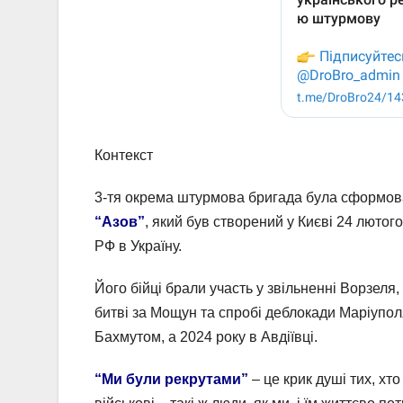
Контекст
3-тя окрема штурмова бригада була сформован
“Азов”
, який був створений у Києві 24 лютог
РФ в Україну.
Його бійці брали участь у звільненні Ворзеля,
битві за Мощун та спробі деблокади Маріупол
Бахмутом, а 2024 року в Авдіївці.
“Ми були рекрутами”
– це крик душі тих, хт