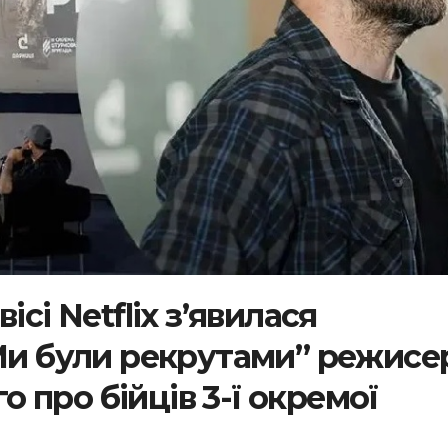
ісі Netflix з’явилася
“Ми були рекрутами” режисе
 про бійців 3-ї окремої