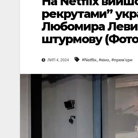
На Netflix вийш
рекрутами” укр
Любомира Левиц
штурмову (Фото
,
,
#Netflix
#кіно
#прем'єри
ЛИП 4, 2024