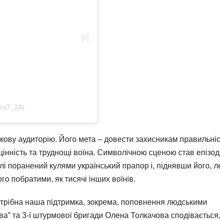
ro7_24)
ськову аудиторію. Його мета – довести захисникам правильні
цінність та труднощі воїна. Символічною сценою став епізод
олі поранений кулями український прапор і, піднявши його, л
його побратими, як тисячі інших воїнів.
отрібна наша підтримка, зокрема, поповнення людськими
ва” та 3-ї штурмової бригади Олена Толкачова сподівається