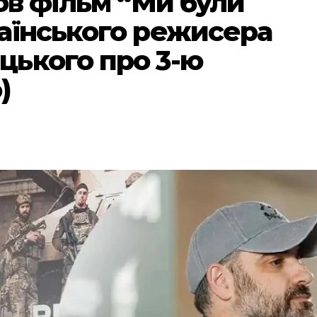
ов фільм “Ми були
аїнського режисера
ького про 3-ю
)