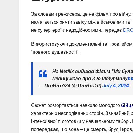
За словами режисера, це не фільм про війну, 
намагається зняти завісу між військовими та г
не супергерої з надздібностями, передає
DR
Використовуючи документальні та ігрові зйом
“повного душевності”.
На Netflix вийшов фільм “Ми бу
Левицького про 3-ю штурмову
ht
— DroBro7/24 (@DroBro10)
July 4, 2024
Сюжет розгортається навколо молодого
бійц
характери з несподіваних сторін. Звичайний 
інтенсивної підготовки у навчальному таборі.
попереджає, що вона – це смерть, бруд і кров,