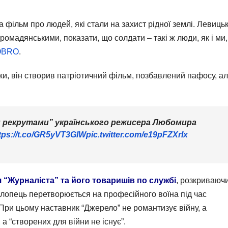
а фільм про людей, які стали на захист рідної землі. Левиць
ромадянськими, показати, що солдати – такі ж люди, як і ми,
OBRO
.
ки, він створив патріотичний фільм, позбавлений пафосу, а
ли рекрутами” українського режисера Любомира
tps://t.co/GR5yVT3GIW
pic.twitter.com/e19pFZXrIx
я “Журналіста” та його товаришів по службі
, розкриваючи
хлопець перетворюється на професійного воїна під час
 При цьому наставник “Джерело” не романтизує війну, а
 а “створених для війни не існує”.