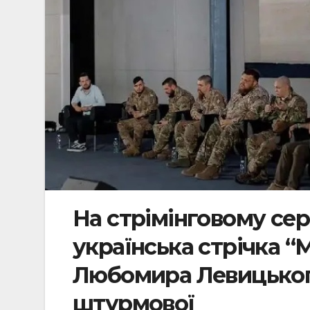
На стрімінговому серв
українська стрічка 
Любомира Левицького
штурмової