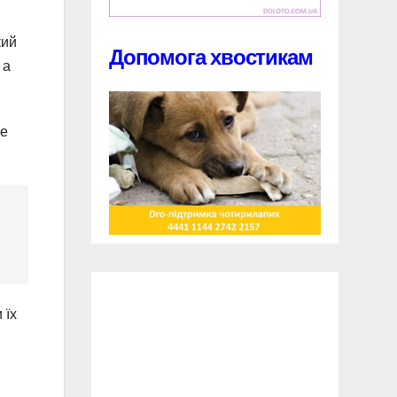
кий
Допомога хвостикам
 а
ле
 їх