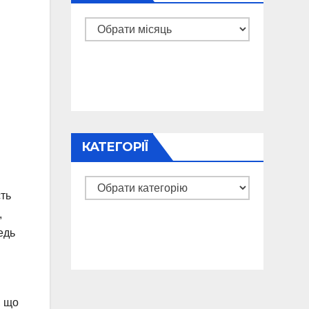
Архіви
КАТЕГОРІЇ
Категорії
сть
,
едь
, що