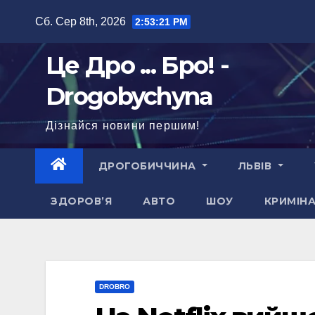
Перейти
Сб. Сер 8th, 2026
2:53:22 PM
до
вмісту
Це Дро ... Бро! -
Drogobychyna
Дізнайся новини першим!
ДРОГОБИЧЧИНА
ЛЬВІВ
ЗДОРОВ’Я
АВТО
ШОУ
КРИМІН
DROBRO