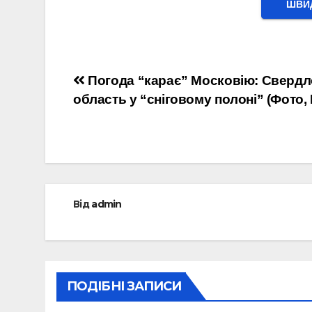
ШВИД
Навігація
Погода “карає” Московію: Сверд
область у “сніговому полоні” (Фото, 
записів
Від
admin
ПОДІБНІ ЗАПИСИ