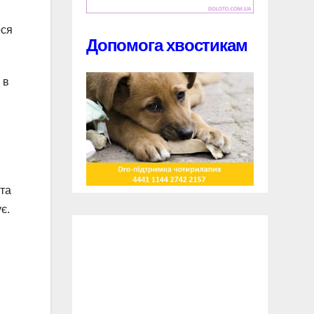
ося
Допомога хвостикам
 в
 та
є.