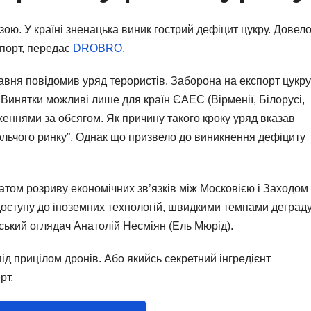
ою. У країні зненацька виник гострий дефіцит цукру. Довел
порт, передає
DROBRO
.
авня повідомив уряд терористів. Заборона на експорт цукру
. Винятки можливі лише для країн ЄАЕС (Вірменії, Білорусі,
еженнями за обсягом. Як причину такого кроку уряд вказав
ольчого ринку”. Однак що призвело до виникнення дефіциту
атом розриву економічних зв’язків між Московією і Заходом
доступу до іноземних технологій, швидкими темпами деграду
ський оглядач Анатолій Несміян (Ель Мюрід).
під прицілом дронів. Або якийсь секретний інгредієнт
рт.