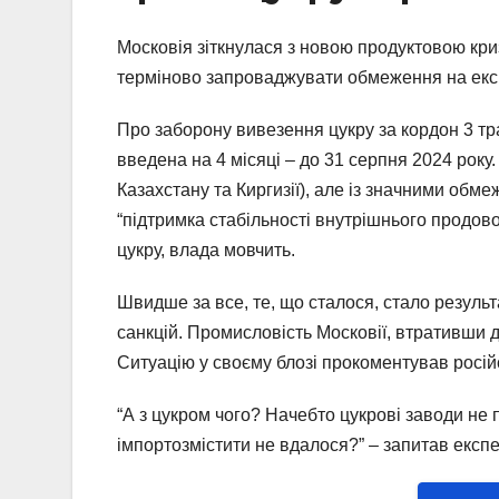
Московія зіткнулася з новою продуктовою криз
терміново запроваджувати обмеження на екс
Про заборону вивезення цукру за кордон 3 тр
введена на 4 місяці – до 31 серпня 2024 року
Казахстану та Киргизії), але із значними обм
“підтримка стабільності внутрішнього продов
цукру, влада мовчить.
Швидше за все, те, що сталося, стало результ
санкцій. Промисловість Московії, втративши 
Ситуацію у своєму блозі прокоментував росій
“А з цукром чого? Начебто цукрові заводи не 
імпортозмістити не вдалося?” – запитав експе