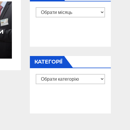
Архіви
и
КАТЕГОРІЇ
Категорії