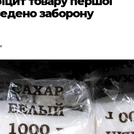
іцит товару першої
ведено заборону
и