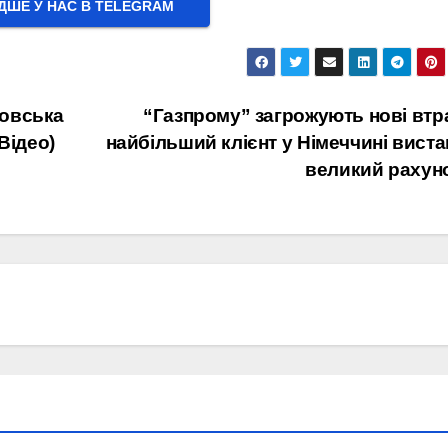
ШЕ У НАС В ТELEGRAM
ловська
“Газпрому” загрожують нові втр
Відео)
найбільший клієнт у Німеччині вист
великий рахун