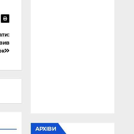
ати:
авив
ок
АРХІВИ