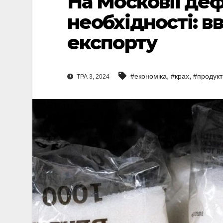
На Московії деф
необхідності: в
експорту
,
,
#економіка
#крах
#продукт
ТРА 3, 2024