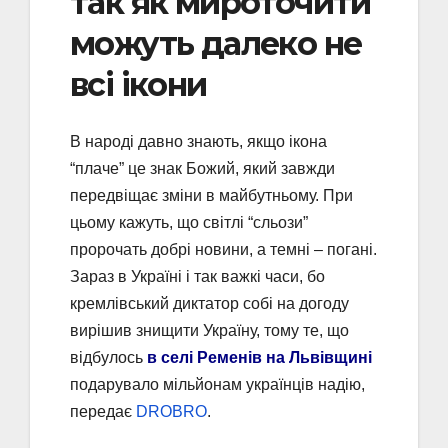
так як мироточити
можуть далеко не
всі ікони
В народі давно знають, якщо ікона
“плаче” це знак Божий, який завжди
передвіщає зміни в майбутньому. При
цьому кажуть, що світлі “сльози”
пророчать добрі новини, а темні – погані.
Зараз в Україні і так важкі часи, бо
кремлівський диктатор собі на догоду
вирішив знищити Україну, тому те, що
відбулось
в селі Ременів на Львівщині
подарувало мільйонам українців надію,
передає
DROBRO
.