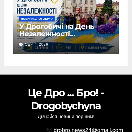
НОВИНИ ДРОГОБИЧА
У Дрогобичі на День
Незалежності
виступатимуть спортивні
СЕР 7, 2026
клубів громадии
Це Дро ... Бро! -
Drogobychyna
Дізнайся новини першим!
📭
drobro.news24@gmail.com