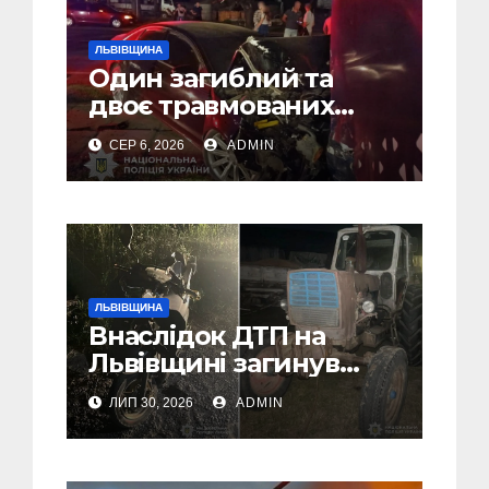
ЛЬВІВЩИНА
Один загиблий та
двоє травмованих
внаслідок ДТП на
СЕР 6, 2026
ADMIN
Самбірщині
ЛЬВІВЩИНА
Внаслідок ДТП на
Львівщині загинув
малолітній водій
ЛИП 30, 2026
ADMIN
скутера, а
неповнолітній
пасажир травмований