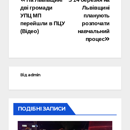
Навігація
дві громади
Львівщині
записів
УПЦ МП
планують
перейшли в ПЦУ
розпочати
(Відео)
навчальний
процес
Від
admin
ПОДІБНІ ЗАПИСИ