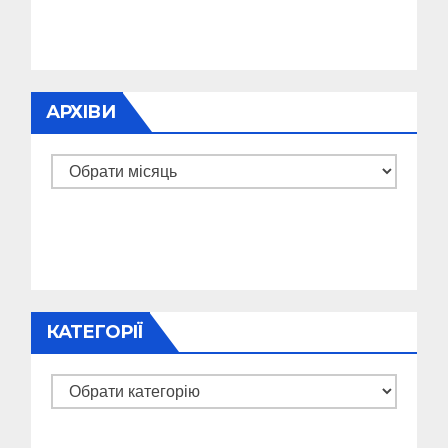
АРХІВИ
Архіви
КАТЕГОРІЇ
Категорії