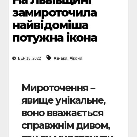
замироточила
найвідоміша
потужна ікона
,
#знаки
#ікони
БЕР 18, 2022
Мироточення –
явище унікальне,
воно вважається
справжнім дивом,