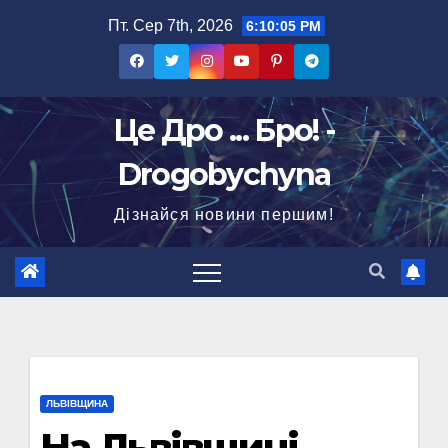
Перейти
Пт. Сер 7th, 2026
6:10:06 PM
до
вмісту
Це Дро ... Бро! -
Drogobychyna
Дізнайся новини першим!
ЛЬВІВЩИНА
На Львівщині