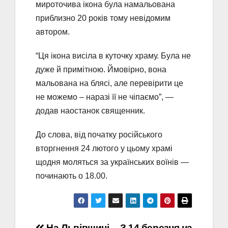
мироточива ікона була намальована
приблизно 20 років тому невідомим
автором.
“Ця ікона висіла в куточку храму. Була не
дуже й примітною. Ймовірно, вона
мальована на блясі, але перевірити це
не можемо – наразі її не чіпаємо”, —
додав наостанок священник.
До слова, від початку російського
вторгнення 24 лютого у цьому храмі
щодня моляться за українських воїнів —
починають о 18.00.
На Львівщині
З 14 березня на