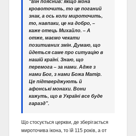
“Він пояснив: якщо ікона
кровоточить, то це поганий
знак, а ось коли мироточить,
то, навпаки, це на добро, –
каже отець Михайло. – А
отже, маємо чекати
позитивних змін. Думаю, що
йдеться саме про ситуацію в
нашій країні. Знаю, що
перемога – за нами. Адже з
нами Бог, з нами Божа Матір.
Це підтверджують й
афонські монахи. Вони
кажуть, що в Україні все буде
гаразд”.
Що стосується церкви, де зберігається
мироточива ікона, то їй 115 років, а от