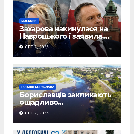
МОСКОВІЯ
Захарова накинулася на
Навроцького і заявила,
що Польща зобов’язана
СЕР 7, 2026
існуванням Сталіну
НОВИНИ БОРИСЛАВА
Бориславців закликають
ощадливо
використовувати воду
СЕР 7, 2026