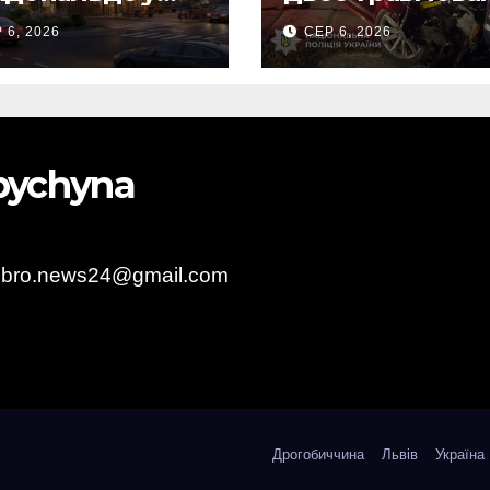
гобичі? (Фото)
внаслідок ДТП 
 6, 2026
СЕР 6, 2026
Самбірщині
obychyna
obro.news24@gmail.com
Дрогобиччина
Львів
Україна