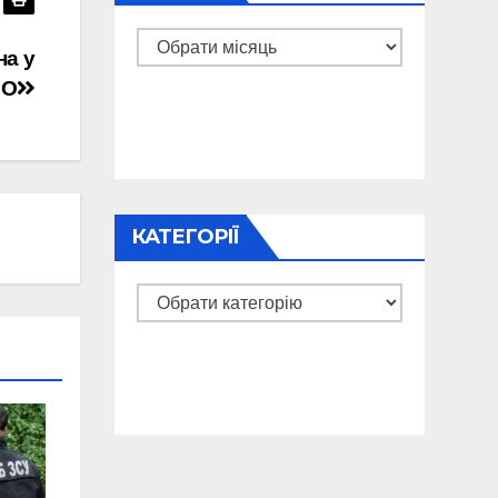
Архіви
на у
ЕО
КАТЕГОРІЇ
Категорії