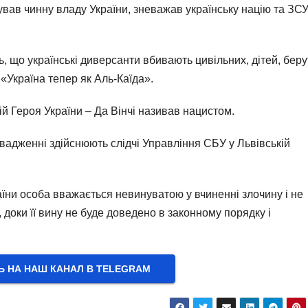
вав чинну владу України, зневажав українську націю та ЗСУ
 що українські диверсанти вбивають цивільних, дітей, беру
«Україна тепер як Аль-Каїда».
ій Героя України – Да Вінчі називав нацистом.
адженні здійснюють слідчі Управління СБУ у Львівській
раїни особа вважається невинуватою у вчиненні злочину і не
доки її вину не буде доведено в законному порядку і
Ь НА НАШ КАНАЛ В ТELEGRAM