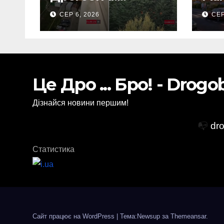
Повідомляють що
Дро
СЕР 6, 2026
СЕР
горіло 5 гаражів
(Відео)
Це Дро ... Бро! - Drog
Дізнайся новини першим!
📭
dr
Статистика
Сайт працює на WordPress
|
Тема:Newsup за
Themeansar
.