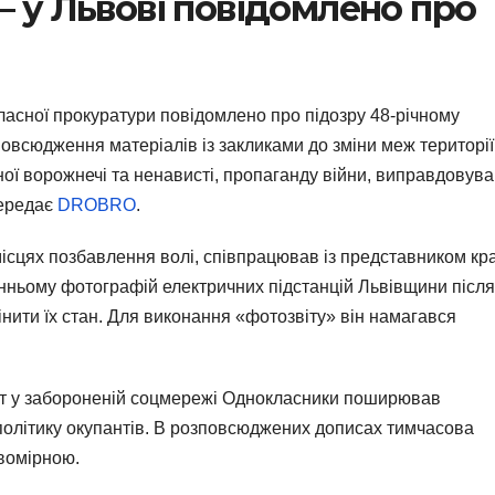
– у Львові повідомлено про
ласної прокуратури повідомлено про підозру 48-річному
овсюдження матеріалів із закликами до зміни меж території
ої ворожнечі та ненависті, пропаганду війни, виправдовува
передає
DROBRO
.
місцях позбавлення волі, співпрацював із представником кра
нньому фотографій електричних підстанцій Львівщини після
цінити їх стан. Для виконання «фотозвіту» він намагався
унт у забороненій соцмережі Однокласники поширював
політику окупантів. В розповсюджених дописах тимчасова
вомірною.