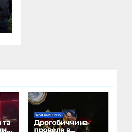
ДРОГОБИЧЧИНА
 та
Дрогобиччина
них
провела в