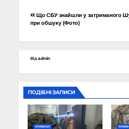
Навігація
Що СБУ знайшли у затриманого 
при обшуку (Фото)
записів
Від
admin
ПОДІБНІ ЗАПИСИ
КРИМІНАЛ
КРИМІ