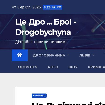
Перейти
Чт. Сер 6th, 2026
8:26:48 PM
до
вмісту
Це Дро ... Бро! -
Drogobychyna
Дізнайся новини першим!
ДРОГОБИЧЧИНА
ЛЬВІВ
ЗДОРОВ’Я
АВТО
ШОУ
КРИМІН
КРИМІНАЛ