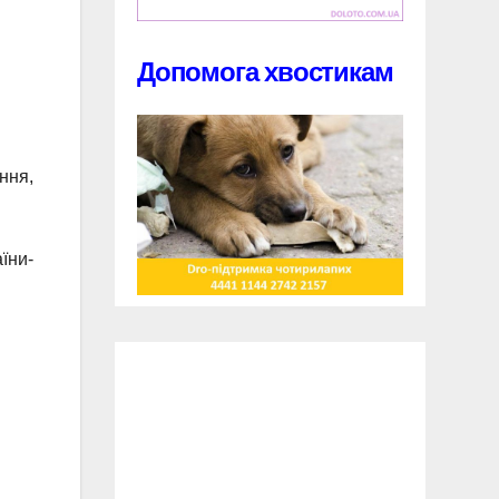
Допомога хвостикам
ння,
їни-