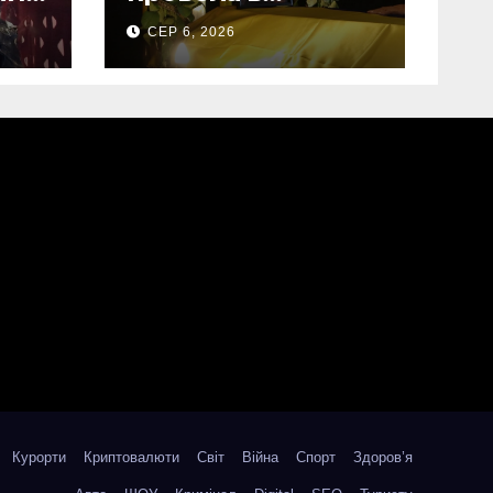
на
останню земну
СЕР 6, 2026
дорогу свого
Захисника – Олега
Торського
Курорти
Криптовалюти
Світ
Війна
Спорт
Здоров’я