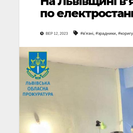
На Львівщині в’
по електростан
,
,
#в'язні
#зрадники
#кориг
ВЕР 12, 2023