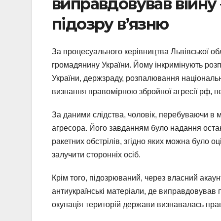
виправдовував війну 
підозру в’язню
За процесуального керівництва Львівської об
громадянину України. Йому інкримінують розп
України, держзраду, розпалювання національн
визнання правомірною збройної агресії рф, 
За даними слідства, чоловік, перебуваючи в 
агресора. Його завданням було надання оста
ракетних обстрілів, згідно яких можна було о
залучити сторонніх осіб.
Крім того, підозрюваний, через власний ака
антиукраїнські матеріали, де виправдовував 
окупація територій держави визнавалась пра