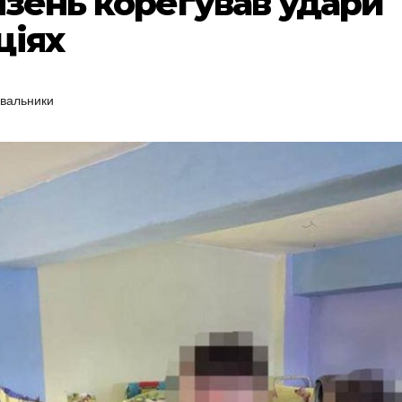
язень корегував удари
ціях
увальники