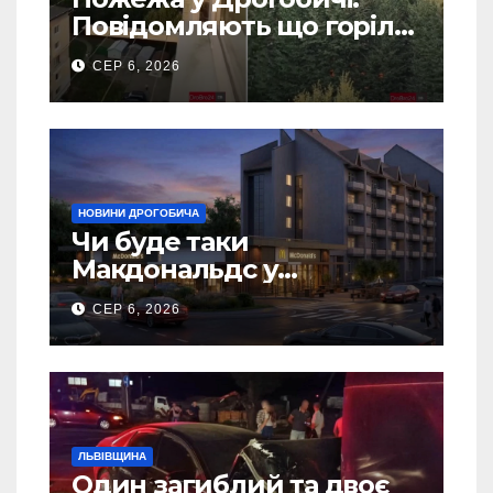
Повідомляють що горіло
5 гаражів (Відео)
СЕР 6, 2026
НОВИНИ ДРОГОБИЧА
Чи буде таки
Макдональдс у
Дрогобичі? (Фото)
СЕР 6, 2026
ЛЬВІВЩИНА
Один загиблий та двоє