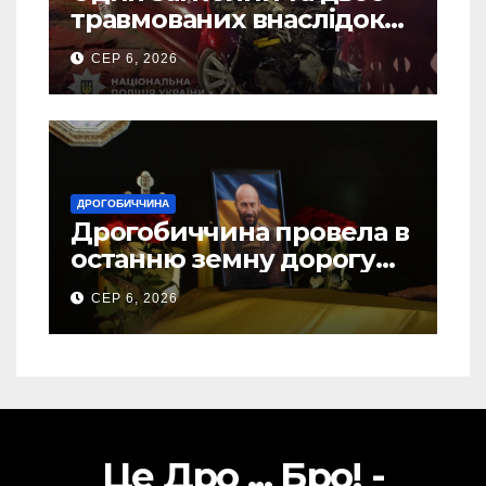
травмованих внаслідок
ДТП на Самбірщині
СЕР 6, 2026
ДРОГОБИЧЧИНА
Дрогобиччина провела в
останню земну дорогу
свого Захисника – Олега
СЕР 6, 2026
Торського
Це Дро ... Бро! -