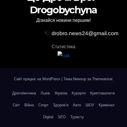
Drogobychyna
Дізнайся новини першим!
📭
drobro.news24@gmail.com
Статистика
Сайт працює на WordPress
|
Тема:Newsup за
Themeansar
.
Дрогобиччина
Львів
Україна
Курорти
Криптовалюти
Світ
Війна
Спорт
Здоров’я
Авто
ШОУ
Кримінал
Digital
SEO
Туристу