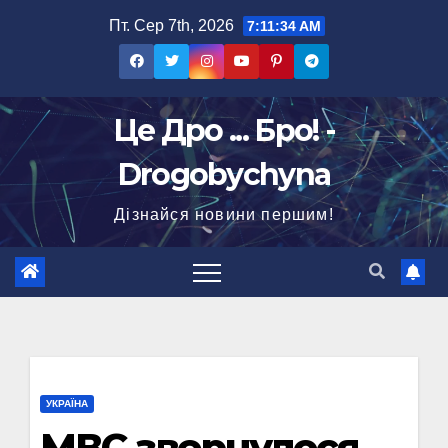
Перейти
Пт. Сер 7th, 2026
7:11:35 AM
до
вмісту
Це Дро ... Бро! -
Drogobychyna
Дізнайся новини першим!
УКРАЇНА
МВС звернулося