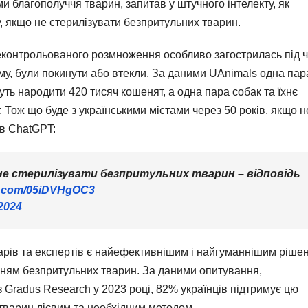
ми благополуччя тварин, запитав у штучного інтелекту, як
, якщо не стерилізувати безпритульних тварин.
еконтрольованого розмноження особливо загострилась під 
му, були покинути або втекли. За даними UAnimals одна пар
жуть народити 420 тисяч кошенят, а одна пара собак та їхнє
. Тож що буде з українськими містами через 50 років, якщо н
ів ChatGPT:
не стерилізувати безпритульних тварин – відповідь
er.com/05iDVHgOC3
 2024
карів та експертів є найефективнішим і найгуманнішим ріше
ням безпритульних тварин. За даними опитування,
 Gradus Research у 2023 році, 82% українців підтримує цю
тварин дієвим та необхідним методом.