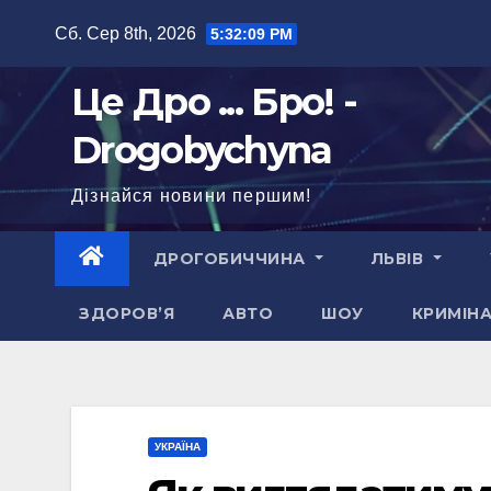
Перейти
Сб. Сер 8th, 2026
5:32:10 PM
до
вмісту
Це Дро ... Бро! -
Drogobychyna
Дізнайся новини першим!
ДРОГОБИЧЧИНА
ЛЬВІВ
ЗДОРОВ’Я
АВТО
ШОУ
КРИМІН
УКРАЇНА