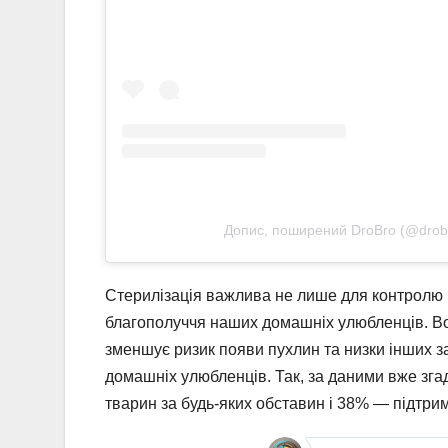
Допис, поширений DroBro (@drob
Стерилізація важлива не лише для контролю 
благополуччя наших домашніх улюбленців. Во
зменшує ризик появи пухлин та низки інших з
домашніх улюбленців. Так, за даними вже зга
тварин за будь-яких обставин і 38% — підтрим