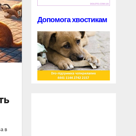
Допомога хвостикам
ть
ва в