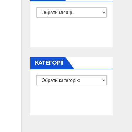
Архіви
КАТЕГОРІЇ
Категорії