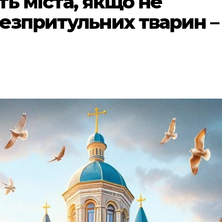
ь міста, якщо не
безпритульних тварин –