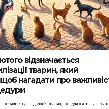
лютого відзначається
лізації тварин, який
 щоб нагадати про важливіс
цедури
важливе, як для здоров’я тварин, так і для життя суспільст