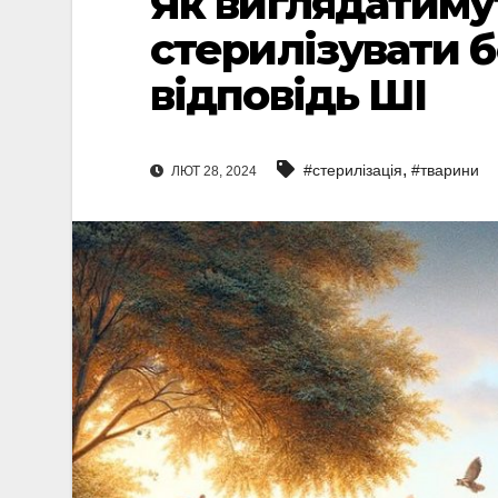
Як виглядатимут
стерилізувати 
відповідь ШІ
,
#стерилізація
#тварини
ЛЮТ 28, 2024