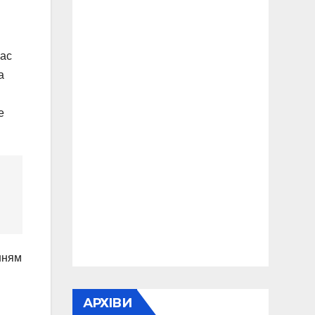
час
а
е
нням
АРХІВИ