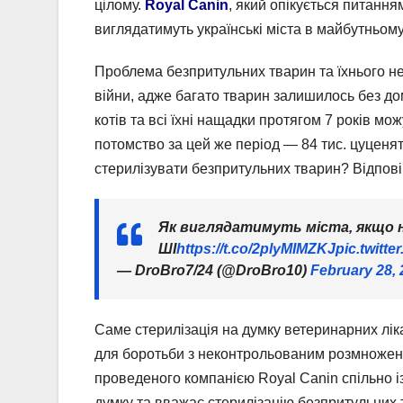
цілому.
Royal Canin
, який опікується питання
виглядатимуть українські міста в майбутньому
Проблема безпритульних тварин та їхнього н
війни, адже багато тварин залишилось без до
котів та всі їхні нащадки протягом 7 років мо
потомство за цей же період — 84 тис. цуценят
стерилізувати безпритульних тварин? Відпов
Як виглядатимуть міста, якщо 
ШІ
https://t.co/2plyMIMZKJ
pic.twitt
— DroBro7/24 (@DroBro10)
February 28,
Саме стерилізація на думку ветеринарних лі
для боротьби з неконтрольованим розмножен
проведеного компанією Royal Canin спільно із
думку та вважає стерилізацію безпритульних 