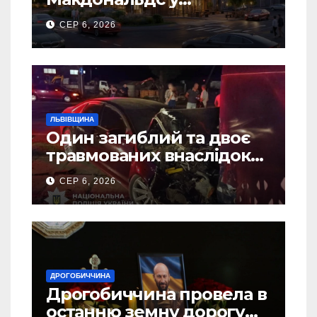
Дрогобичі? (Фото)
СЕР 6, 2026
ЛЬВІВЩИНА
Один загиблий та двоє
травмованих внаслідок
ДТП на Самбірщині
СЕР 6, 2026
ДРОГОБИЧЧИНА
Дрогобиччина провела в
останню земну дорогу