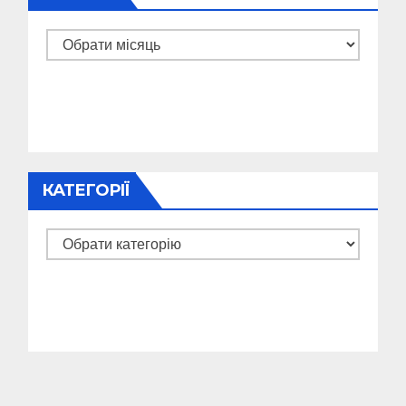
Архіви
КАТЕГОРІЇ
Категорії