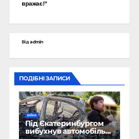
вражає!”
Від
admin
ПОДІБНІ ЗАПИСИ
ВІЙНА
Під Єкатеринбургом
вибухнув автомобіль
голови компанії-