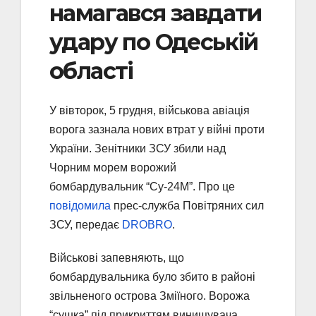
намагався завдати
удару по Одеській
області
У вівторок, 5 грудня, військова авіація
ворога зазнала нових втрат у війні проти
України. Зенітники ЗСУ збили над
Чорним морем ворожий
бомбардувальник “Су-24М”. Про це
повідомила
прес-служба Повітряних сил
ЗСУ, передає
DROBRO
.
Військові запевняють, що
бомбардувальника було збито в районі
звільненого острова Зміїного. Ворожа
“сушка” під прикриттям винищувача