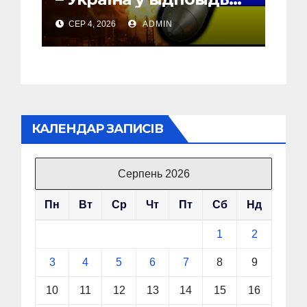
почала бомбити новий
СЕР 4, 2026
ADMIN
об’єкт на Росії
КАЛЕНДАР ЗАПИСІВ
Серпень 2026
Пн
Вт
Ср
Чт
Пт
Сб
Нд
1
2
3
4
5
6
7
8
9
10
11
12
13
14
15
16