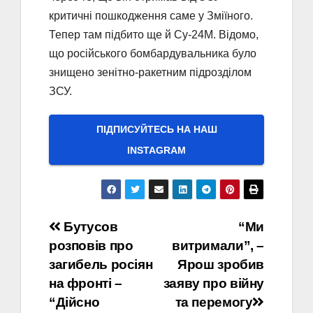
критичні пошкодження саме у Зміїного.
Тепер там підбито ще й Су-24М. Відомо,
що російського бомбардувальника було
знищено зенітно-ракетним підрозділом
ЗСУ.
ПІДПИСУЙТЕСЬ НА НАШ
INSTAGRAM
Навігація
Бутусов
“Ми
розповів про
витримали”, –
записів
загибель росіян
Ярош зробив
на фронті –
заяву про війну
“Дійсно
та перемогу