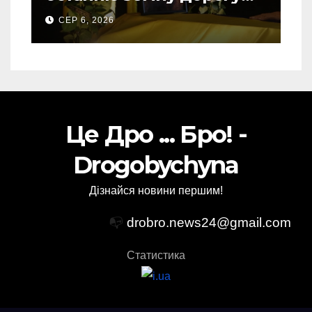
свого Захисника – Олега
СЕР 6, 2026
Торського
Це Дро ... Бро! -
Drogobychyna
Дізнайся новини першим!
📭
drobro.news24@gmail.com
Статистика