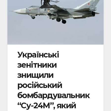
Українські
зенітники
знищили
російський
бомбардувальник
“Су-24М”, який