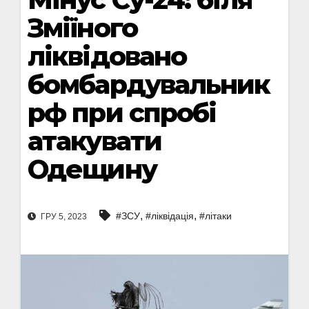
Зміїного
ліквідовано
бомбардувальник
рф при спробі
атакувати
Одещину
,
,
#ЗСУ
#ліквідація
#літаки
ГРУ 5, 2023