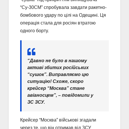
“Су-30СМ” спробувала завдати ракетно-
бомбового удару по цілі на Одещині. Ця
операція стала для росіян втратою
одного борту.
“Давно не було в нашому
активі збитих російських
“сушок”. Виправляємо цю
ситуацію! Схоже, скоро
крейсер “Москва” стане
авіаносцем”, – повідомили у
ЗС ЗСУ.
Крейсер “Москва” військові згадали
через те, що він отримав від ЗСУ