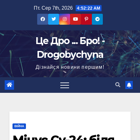
Перейти
Пт. Сер 7th, 2026
4:52:23 AM
до
вмісту
Це Дро ... Бро! -
Drogobychyna
Дізнайся новини першим!
ВІЙНА
Мінус Су-24: біля