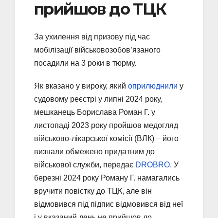
прийшов до ТЦК
За ухилення від призову під час
мобілізації військовозобов’язаного
посадили на 3 роки в тюрму.
Як вказано у вироку, який
оприлюднили
у
судовому реєстрі у липні 2024 року,
мешканець Борислава Роман Г. у
листопаді 2023 року пройшов медогляд
військово-лікарської комісії (ВЛК) – його
визнали обмежено придатним до
військової служби, передає
DROBRO
. У
березні 2024 року Роману Г. намагались
вручити повістку до ТЦК, але він
відмовився під підпис відмовився від неї
і у вказаний день не прийшов до