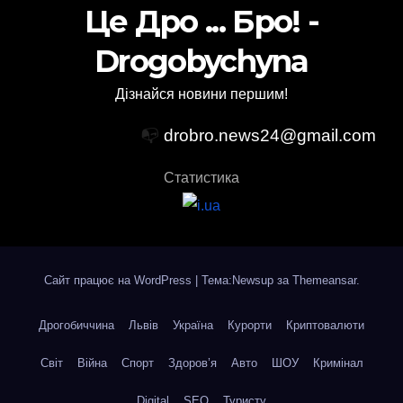
Це Дро ... Бро! -
Drogobychyna
Дізнайся новини першим!
📭
drobro.news24@gmail.com
Статистика
Сайт працює на WordPress
|
Тема:Newsup за
Themeansar
.
Дрогобиччина
Львів
Україна
Курорти
Криптовалюти
Світ
Війна
Спорт
Здоров’я
Авто
ШОУ
Кримінал
Digital
SEO
Туристу