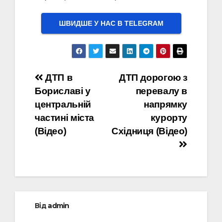
ШВИДШЕ У НАС В ТELEGRAM
Навігація
ДТП в
ДТП дорогою з
Бориславі у
перевалу в
записів
центральній
напрямку
частині міста
курорту
(Відео)
Східниця (Відео)
Від
admin