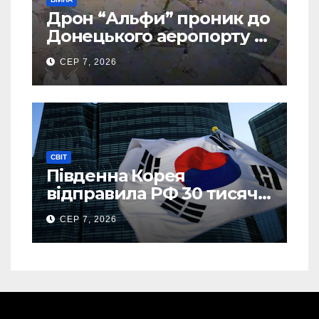
Дрон “Альфи” проник до
Донецького аеропорту та
спалив “Шахед” ще до
СЕР 7, 2026
запуску
СВІТ
Південна Корея
відправила РФ 30 тисяч
тонн авіапалива
СЕР 7, 2026