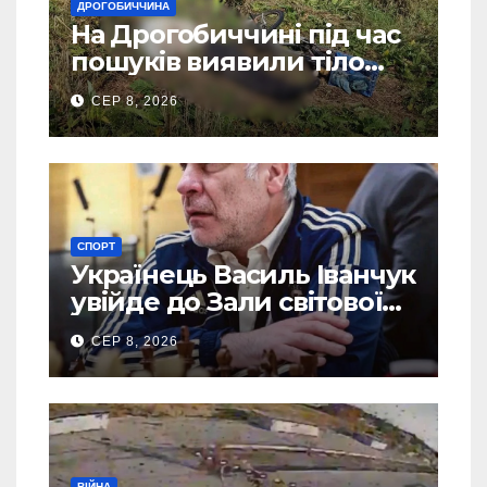
ДРОГОБИЧЧИНА
На Дрогобиччині під час
пошуків виявили тіло
зниклого чоловіка
СЕР 8, 2026
СПОРТ
Українець Василь Іванчук
увійде до Зали світової
шахової слави
СЕР 8, 2026
ВІЙНА