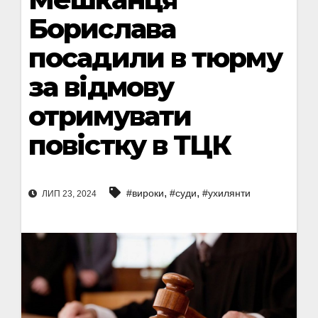
Борислава
посадили в тюрму
за відмову
отримувати
повістку в ТЦК
,
,
#вироки
#суди
#ухилянти
ЛИП 23, 2024