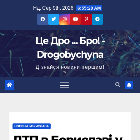
Перейти
Нд. Сер 9th, 2026
6:55:30 AM
до
вмісту
Це Дро ... Бро! -
Drogobychyna
Дізнайся новини першим!
НОВИНИ БОРИСЛАВА
ДТП в Бориславі у