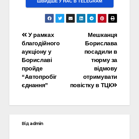
ШВИДШЕ У НАС В ТELEGRAM
Навігація
У рамках
Мешканця
благодійного
Борислава
записів
аукціону у
посадили в
Бориславі
тюрму за
пройде
відмову
“Автопробіг
отримувати
єднання”
повістку в ТЦК
Від
admin