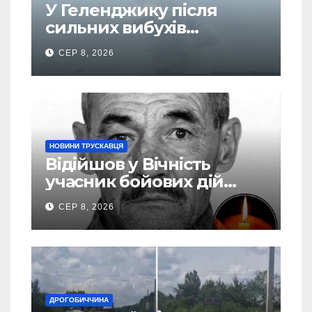
У Геленджику після
сильних вибухів
почалася масова
СЕР 8, 2026
евакуація
НОВИНИ ТРУСКАВЦЯ
Відійшов у Вічність
учасник бойових дій
Василь Іваникович зі
СЕР 8, 2026
Станилі
ДРОГОБИЧЧИНА