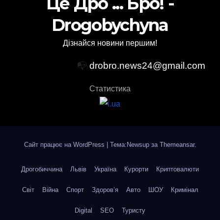
Це Дро ... Бро! -
Drogobychyna
Дізнайся новини першим!
📭
drobro.news24@gmail.com
Статистика
Сайт працює на WordPress
|
Тема:Newsup за
Themeansar
.
Дрогобиччина
Львів
Україна
Курорти
Криптовалюти
Світ
Війна
Спорт
Здоров’я
Авто
ШОУ
Кримінал
Digital
SEO
Туристу