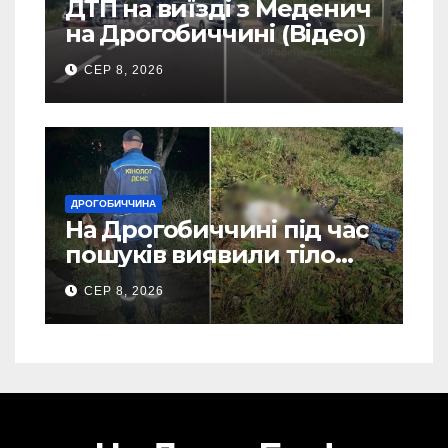
ДТП на виїзді з Меденич
на Дрогобиччині (Відео)
СЕР 8, 2026
ДРОГОБИЧЧИНА
На Дрогобиччині під час
пошуків виявили тіло
зниклого чоловіка (Фото)
СЕР 8, 2026