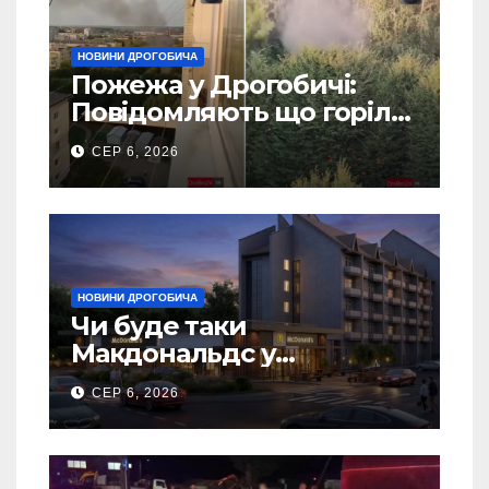
НОВИНИ ДРОГОБИЧА
Пожежа у Дрогобичі:
Повідомляють що горіло
5 гаражів (Відео)
СЕР 6, 2026
НОВИНИ ДРОГОБИЧА
Чи буде таки
Макдональдс у
Дрогобичі? (Фото)
СЕР 6, 2026