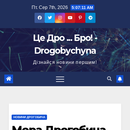
Перейти
Пт. Сер 7th, 2026
5:07:12 AM
до
вмісту
Це Дро ... Бро! -
Drogobychyna
Дізнайся новини першим!
НОВИНИ ДРОГОБИЧА
Мера Дрогобича