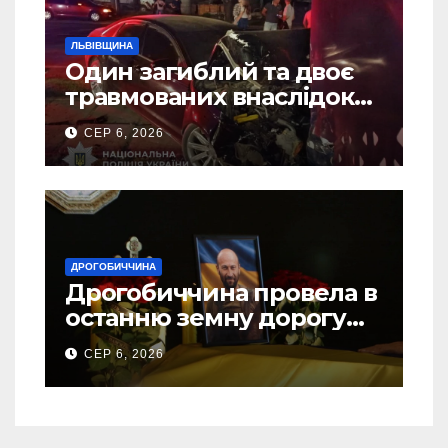
ЛЬВІВЩИНА
Один загиблий та двоє
травмованих внаслідок
ДТП на Самбірщині
СЕР 6, 2026
ДРОГОБИЧЧИНА
Дрогобиччина провела в
останню земну дорогу
свого Захисника – Олега
СЕР 6, 2026
Торського