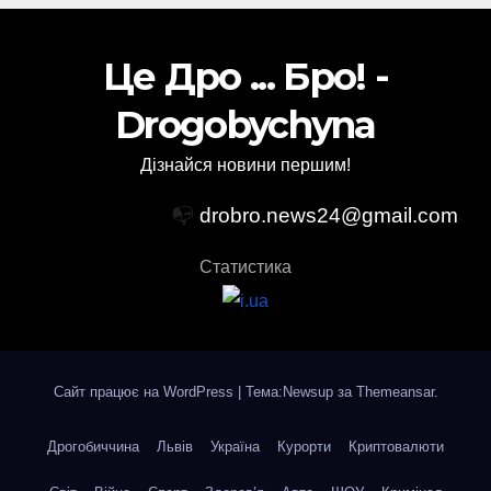
Це Дро ... Бро! -
Drogobychyna
Дізнайся новини першим!
📭
drobro.news24@gmail.com
Статистика
Сайт працює на WordPress
|
Тема:Newsup за
Themeansar
.
Дрогобиччина
Львів
Україна
Курорти
Криптовалюти