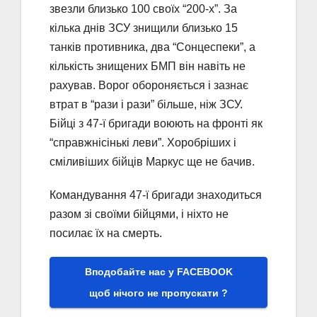
звезли близько 100 своїх “200-х”. За
кілька днів ЗСУ знищили близько 15
танків противника, два “Сонцеcпеки”, а
кількість знищених БМП він навіть не
рахував. Ворог обороняється і зазнає
втрат в “рази і рази” більше, ніж ЗСУ.
Бійці з 47-ї бригади воюють на фронті як
“справжнісінькі леви”. Хоробріших і
сміливіших бійців Маркус ще не бачив.
Командування 47-ї бригади знаходиться
разом зі своїми бійцями, і ніхто не
посилає їх на смерть.
Вподобайте нас у FACEBOOK
щоб нічого не пропускати ?