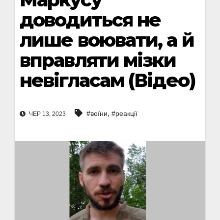
доводиться не
лише воювати, а й
вправляти мізки
невігласам (Відео)
,
#воїни
#реакції
ЧЕР 13, 2023