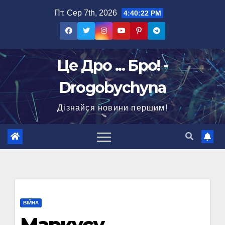
Перейти
Пт. Сер 7th, 2026
4:40:23 PM
до
вмісту
Це Дро ... Бро! -
Drogobychyna
Дізнайся новини першим!
ВІЙНА
Маркусу