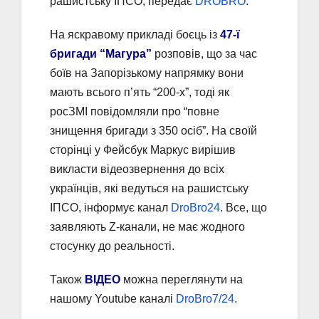
рашистську ІПСО, передає
DROBRO
.
На яскравому прикладі боєць із
47-ї
бригади “Магура”
розповів, що за час
боїв на Запорізькому напрямку вони
мають всього п’ять “200-х”, тоді як
росЗМІ повідомляли про “повне
знищення бригади з 350 осіб”. На своїй
сторінці у Фейсбук Маркус вирішив
викласти відеозвернення до всіх
українців, які ведуться на рашистську
ІПСО, інформує канал
DroBro24
. Все, що
заявляють Z-канали, не має жодного
стосунку до реальності.
Також
ВІДЕО
можна переглянути на
нашому Youtube каналі
DroBro7/24
.