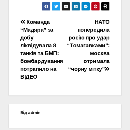
Навігація
Команда
НАТО
“Мадяра” за
попередила
записів
добу
росію про удар
ліквідувала 8
“Томагавками”:
танків та БМП:
москва
бомбардування
отримала
потрапило на
“чорну мітку”
ВІДЕО
Від
admin