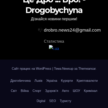
Drogobychyna
Дізнайся новини першим!
📭
drobro.news24@gmail.com
Статистика
Сайт працює на WordPress
|
Тема:Newsup за
Themeansar
.
Дрогобиччина
Львів
Україна
Курорти
Криптовалюти
Світ
Війна
Спорт
Здоров’я
Авто
ШОУ
Кримінал
Digital
SEO
Туристу