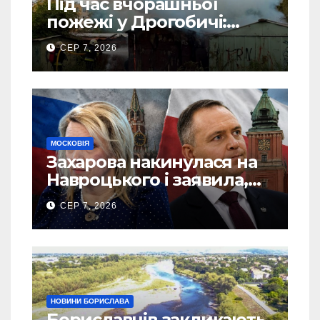
Під час вчорашньої
пожежі у Дрогобичі:
“врятовано” 4 гаражі
СЕР 7, 2026
(Відео)
МОСКОВІЯ
Захарова накинулася на
Навроцького і заявила,
що Польща зобов’язана
СЕР 7, 2026
існуванням Сталіну
НОВИНИ БОРИСЛАВА
Бориславців закликають