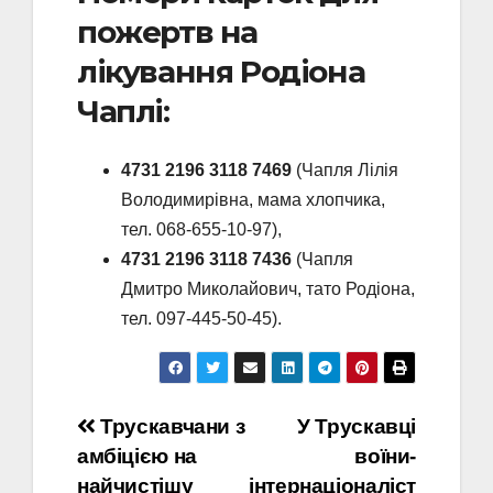
пожертв на
лікування Родіона
Чаплі:
4731 2196 3118 7469
(Чапля Лілія
Володимирівна, мама хлопчика,
тел. 068-655-10-97),
4731 2196 3118 7436
(Чапля
Дмитро Миколайович, тато Родіона,
тел. 097-445-50-45).
Навігація
Трускавчани з
У Трускавці
амбіцією на
воїни-
записів
найчистішу
інтернаціоналіст