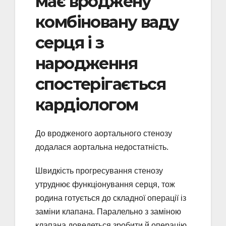
має вроджену
комбіновану ваду
серця і з
народження
спостерігається
кардіологом
До вродженого аортального стенозу
додалася аортальна недостатність.
Швидкість прогресування стенозу
утруднює функціонування серця, тож
родина готується до складної операції із
заміни клапана. Паралельно з заміною
клапана доведеться зробити й операцію