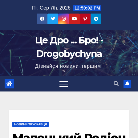
Перейти
Пт. Сер 7th, 2026
12:59:03 PM
до
вмісту
Це Дро ... Бро! -
Drogobychyna
Дізнайся новини першим!
НОВИНИ ТРУСКАВЦЯ
Маленький Родіон