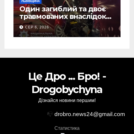
ЛЬВІВЩИНА
Один загиблий та двоє
травмованих внаслідок
ДТП на Самбірщині
СЕР 6, 2026
Це Дро ... Бро! -
Drogobychyna
Дізнайся новини першим!
📭
drobro.news24@gmail.com
Статистика