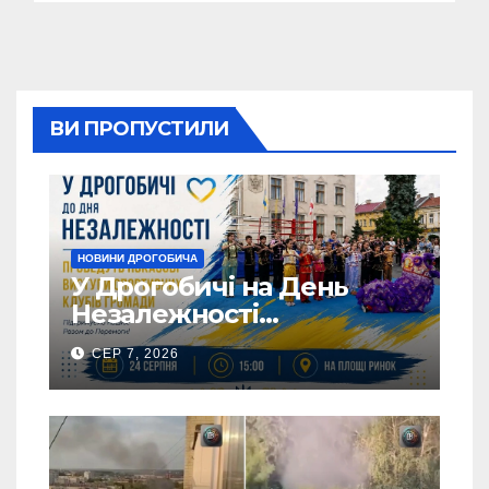
ВИ ПРОПУСТИЛИ
НОВИНИ ДРОГОБИЧА
У Дрогобичі на День
Незалежності
виступатимуть спортивні
СЕР 7, 2026
клубів громадии