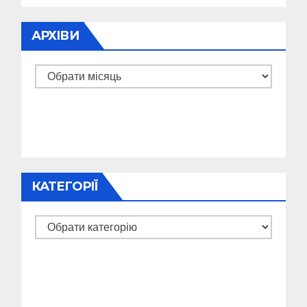
АРХІВИ
Архіви
КАТЕГОРІЇ
Категорії