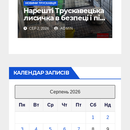
НОВИНИ ТРУСКАВЦЯ
Нарешті Трускавецька
лисичка в безпеці і під
наглядом спеціалістів
СЕР 2, 2026
ADMIN
(Відео, Фото)
КАЛЕНДАР ЗАПИСІВ
Серпень 2026
Пн
Вт
Ср
Чт
Пт
Сб
Нд
1
2
3
4
5
6
7
8
9