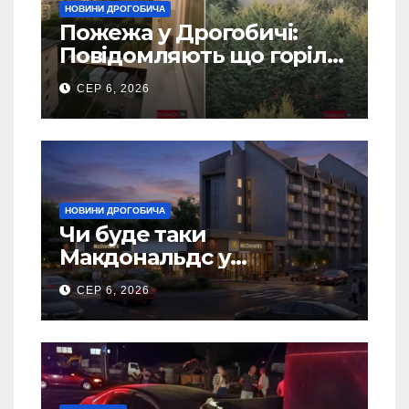
НОВИНИ ДРОГОБИЧА
Пожежа у Дрогобичі:
Повідомляють що горіло
5 гаражів (Відео)
СЕР 6, 2026
НОВИНИ ДРОГОБИЧА
Чи буде таки
Макдональдс у
Дрогобичі? (Фото)
СЕР 6, 2026