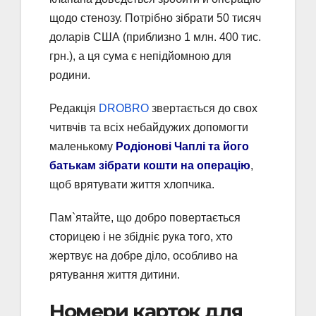
щодо стенозу. Потрібно зібрати 50 тисяч
доларів США (приблизно 1 млн. 400 тис.
грн.), а ця сума є непідйомною для
родини.
Редакція
DROBRO
звертається до свох
читвчів та всіх небайдужих допомогти
маленькому
Родіонові Чаплі та його
батькам зібрати кошти на операцію
,
щоб врятувати життя хлопчика.
Пам`ятайте, що добро повертається
сторицею і не збідніє рука того, хто
жертвує на добре діло, особливо на
рятування життя дитини.
Номери карток для