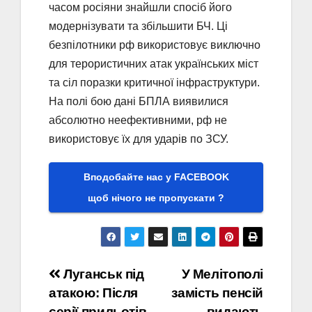
часом росіяни знайшли спосіб його
модернізувати та збільшити БЧ. Ці
безпілотники рф використовує виключно
для терористичних атак українських міст
та сіл поразки критичної інфраструктури.
На полі бою дані БПЛА виявилися
абсолютно неефективними, рф не
використовує їх для ударів по ЗСУ.
Вподобайте нас у FACEBOOK
щоб нічого не пропускати ?
Навігація
Луганськ під
У Мелітополі
атакою: Після
замість пенсій
записів
серії прильотів
видають