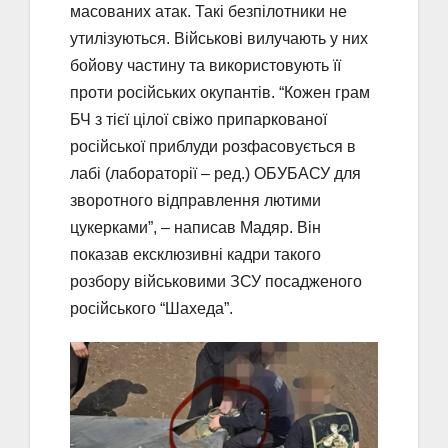
масованих атак. Такі безпілотники не
утилізуються. Військові вилучають у них
бойову частину та використовують її
проти російських окупантів. “Кожен грам
БЧ з тієї цілої свіжо припаркованої
російської приблуди розфасовується в
лабі (лабораторії – ред.) ОБУБАСУ для
зворотного відправлення лютими
цукерками”, – написав Мадяр. Він
показав ексклюзивні кадри такого
розбору військовими ЗСУ посадженого
російського “Шахеда”.