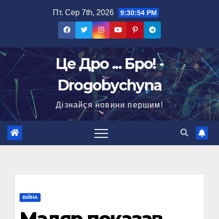
Перейти
Пт. Сер 7th, 2026
9:30:55 PM
до
вмісту
Це Дро ... Бро! -
Drogobychyna
Дізнайся новини першим!
ВІЙНА
Мадяр показав,