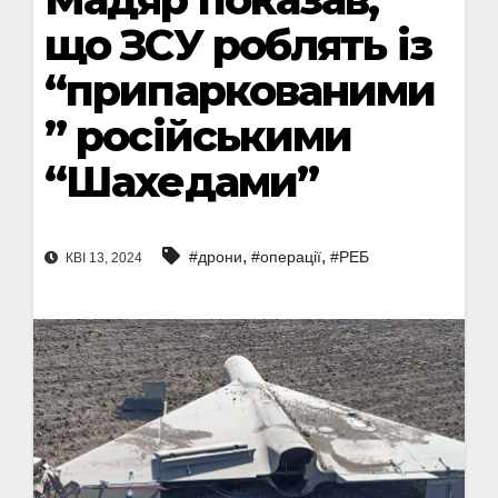
що ЗСУ роблять із
“припаркованими
” російськими
“Шахедами”
,
,
#дрони
#операції
#РЕБ
КВІ 13, 2024