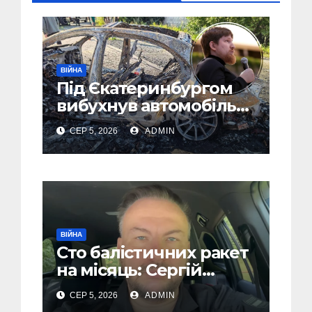
ВІЙНА
Під Єкатеринбургом
вибухнув автомобіль
голови компанії-
СЕР 5, 2026
ADMIN
виробника дронів
“Упир” – перші
подробиці
ВІЙНА
Сто балістичних ракет
на місяць: Сергій
“Флеш” закликав
СЕР 5, 2026
ADMIN
українців готуватися