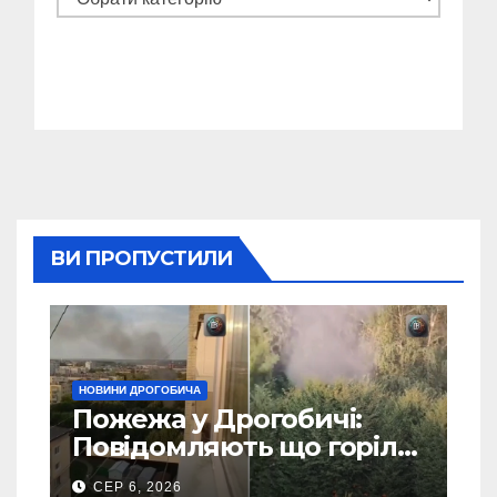
ВИ ПРОПУСТИЛИ
НОВИНИ ДРОГОБИЧА
Пожежа у Дрогобичі:
Повідомляють що горіло
5 гаражів (Відео)
СЕР 6, 2026