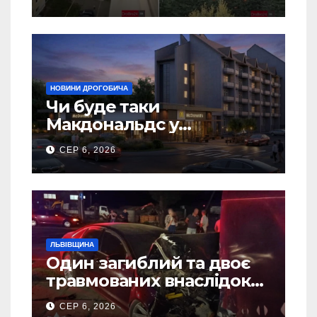
НОВИНИ ДРОГОБИЧА
Чи буде таки
Макдональдс у
Дрогобичі? (Фото)
СЕР 6, 2026
ЛЬВІВЩИНА
Один загиблий та двоє
травмованих внаслідок
ДТП на Самбірщині
СЕР 6, 2026