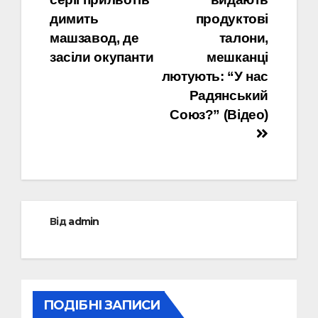
димить
продуктові
машзавод, де
талони,
засіли окупанти
мешканці
лютують: “У нас
Радянський
Союз?” (Відео)
Від
admin
ПОДІБНІ ЗАПИСИ