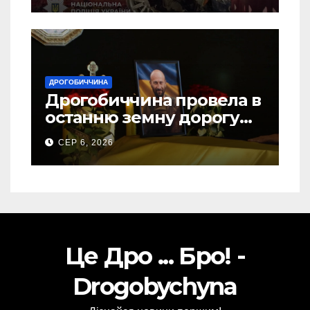
ДРОГОБИЧЧИНА
Дрогобиччина провела в
останню земну дорогу
свого Захисника – Олега
СЕР 6, 2026
Торського
Це Дро ... Бро! -
Drogobychyna