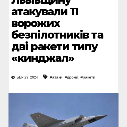
атакували 11
ворожих
безпілотників та
дві ракети типу
«кинджал»
,
,
#атаки
#дрони
#ракети
БЕР 29, 2024