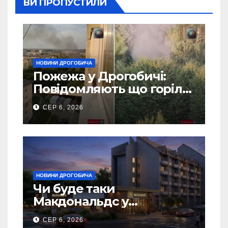
ВИ ПРОПУСТИЛИ
НОВИНИ ДРОГОБИЧА
Пожежа у Дрогобичі:
Повідомляють що горіло
5 гаражів (Відео)
СЕР 6, 2026
НОВИНИ ДРОГОБИЧА
Чи буде таки
Макдональдс у
Дрогобичі? (Фото)
СЕР 6, 2026