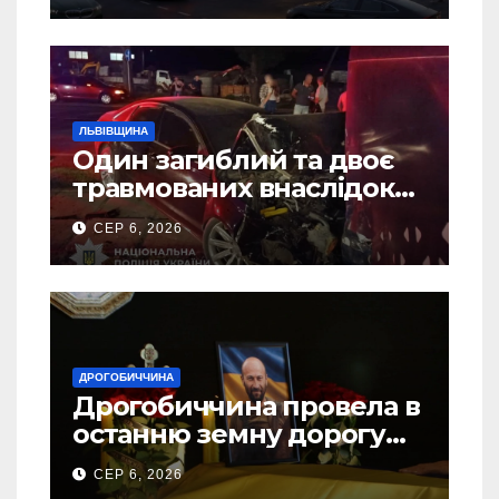
ЛЬВІВЩИНА
Один загиблий та двоє
травмованих внаслідок
ДТП на Самбірщині
СЕР 6, 2026
ДРОГОБИЧЧИНА
Дрогобиччина провела в
останню земну дорогу
свого Захисника – Олега
СЕР 6, 2026
Торського