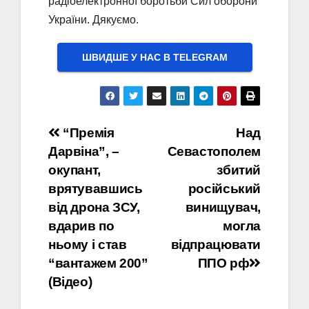
радіоелектронної боротьби Сил оборони
України. Дякуємо.
ШВИДШЕ У НАС В ТELEGRAM
Навігація
“Премія
Над
Дарвіна”, –
Севастополем
записів
окупант,
збитий
врятувавшись
російський
від дрона ЗСУ,
винищувач,
вдарив по
могла
ньому і став
відпрацювати
“вантажем 200”
ППО рф
(Відео)