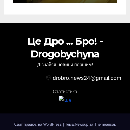
Це Дро ... Бро! -
Drogobychyna
Дізнайся новини першим!
📭
drobro.news24@gmail.com
Статистика
Сайт працює на WordPress
|
Тема:Newsup за
Themeansar
.