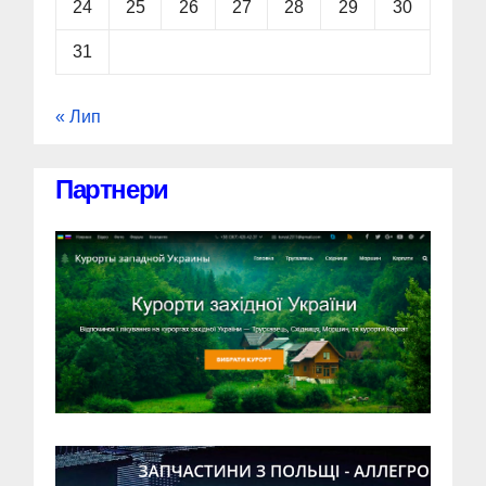
24
25
26
27
28
29
30
31
« Лип
Партнери