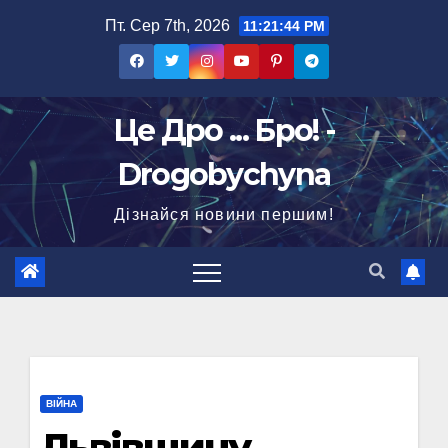
Перейти
Пт. Сер 7th, 2026
11:21:45 PM
до
вмісту
Це Дро ... Бро! -
Drogobychyna
Дізнайся новини першим!
ВІЙНА
Львівщину