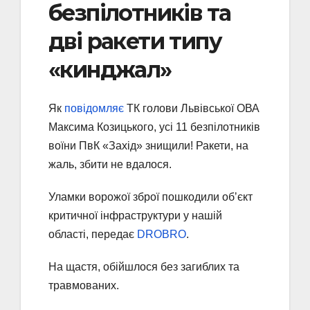
безпілотників та
дві ракети типу
«кинджал»
Як
повідомляє
ТК голови Львівської ОВА
Максима Козицького, усі 11 безпілотників
воїни ПвК «Захід» знищили! Ракети, на
жаль, збити не вдалося.
Уламки ворожої зброї пошкодили обʼєкт
критичної інфраструктури у нашій
області, передає
DROBRO
.
На щастя, обійшлося без загиблих та
травмованих.