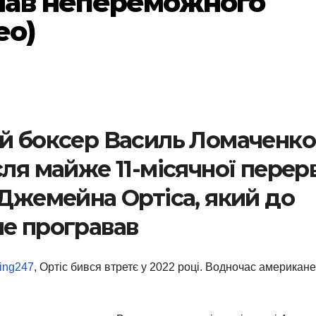
лав непереможного
ео)
ий боксер Василь Ломаченко
сля майже 11-місячної перер
 Джемейна Ортіса, який до
не програвав
ing247
, Ортіс бився втретє у 2022 році. Водночас американ