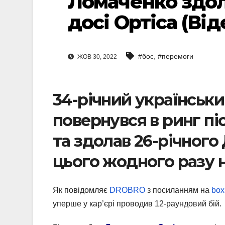
Ломаченко здо
досі Ортіса (Від
,
#бос
#перемоги
ЖОВ 30, 2022
34-річний українськ
повернувся в ринг пі
та здолав 26-річного
цього жодного разу 
Як повідомляє
DROBRO
з посиланням на
box
уперше у кар’єрі проводив 12-раундовий бій.