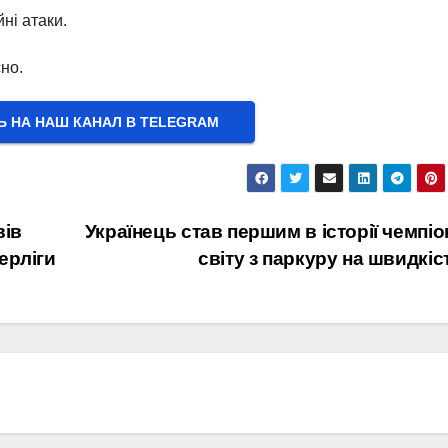
ні атаки.
но.
Ь НА НАШ КАНАЛ В ТELEGRAM
вів
Українець став першим в історії чемпі
ерліги
світу з паркуру на швидкіс