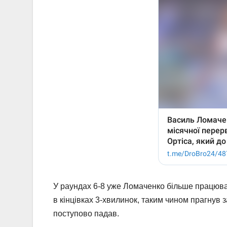
У раундах 6-8 уже Ломаченко більше працюв
в кінцівках 3-хвилинок, таким чином прагнув 
поступово падав.