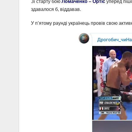
Зі старту бою
Ломаченко – Ортіс
уперед пішо
здавалося б, віддавав.
У п’ятому раунді українець провів свою актив