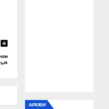
оном
ть
АРХІВИ