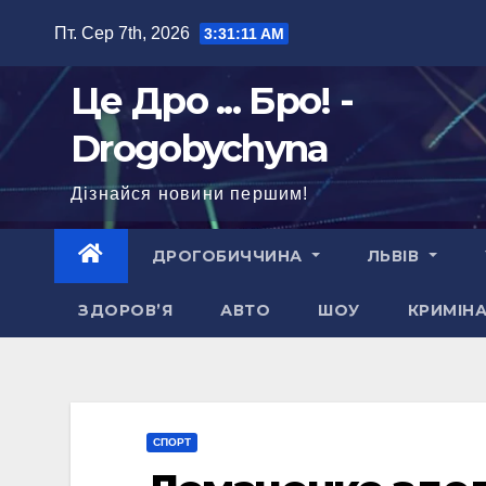
Перейти
Пт. Сер 7th, 2026
3:31:13 AM
до
вмісту
Це Дро ... Бро! -
Drogobychyna
Дізнайся новини першим!
ДРОГОБИЧЧИНА
ЛЬВІВ
ЗДОРОВ’Я
АВТО
ШОУ
КРИМІН
СПОРТ