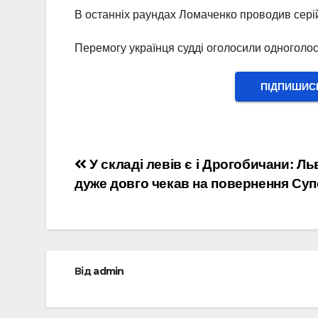
В останніх раундах Ломаченко проводив серій
Перемогу українця судді оголосили одноголос
ПІДПИШИС
Навігація
У складі левів є і Дрогобичани: Ль
дуже довго чекав на повернення Суп
записів
Від
admin