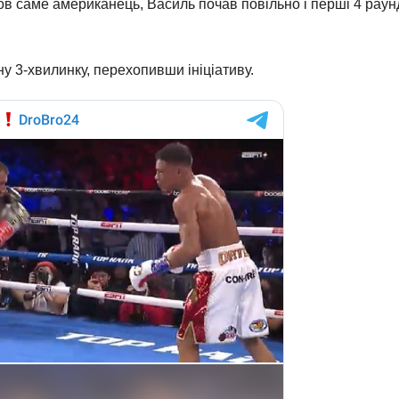
в саме американець, Василь почав повільно і перші 4 раун
ну 3-хвилинку, перехопивши ініціативу.