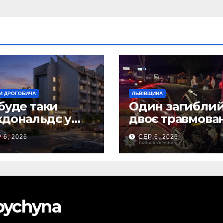
И ДРОГОБИЧА
ЛЬВІВЩИНА
буде таки
Один загиблий
дональдс у
двоє травмова
гобичі? (Фото)
внаслідок ДТП 
 6, 2026
СЕР 6, 2026
Самбірщині
obychyna