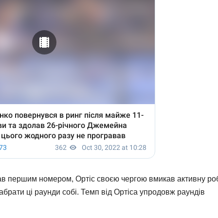
ав першим номером, Ортіс своєю чергою вмикав активну ро
забрати ці раунди собі. Темп від Ортіса упродовж раундів