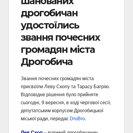
шанованих
дрогобичан
удостоїлись
звання почесних
громадян міста
Дрогобича
Звання почесних громадян міста
присвоїли Леву Скопу та Тарасу Багрію.
Відповідне рішення було прийняте
сьогодні, 9 вересня, в ході чергової сесії,
депутатським корпусом Дрогобицької
міської ради, передає
DroBro
.
Лев Скоп
– відомий дрогобичанин,