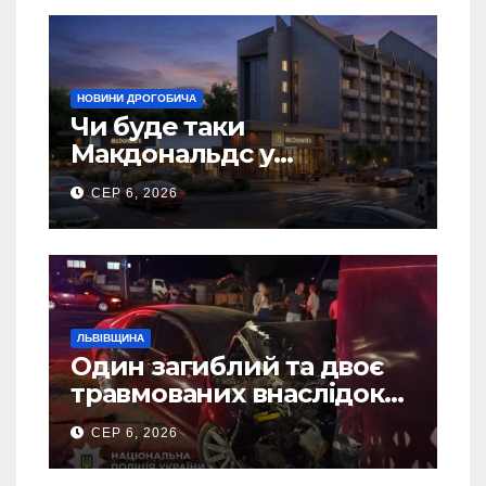
НОВИНИ ДРОГОБИЧА
Чи буде таки
Макдональдс у
Дрогобичі? (Фото)
СЕР 6, 2026
ЛЬВІВЩИНА
Один загиблий та двоє
травмованих внаслідок
ДТП на Самбірщині
СЕР 6, 2026