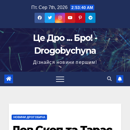
Перейти
Пт. Сер 7th, 2026
2:53:41 AM
до
вмісту
Це Дро ... Бро! -
Drogobychyna
Дізнайся новини першим!
НОВИНИ ДРОГОБИЧА
Лев Скоп та Тарас