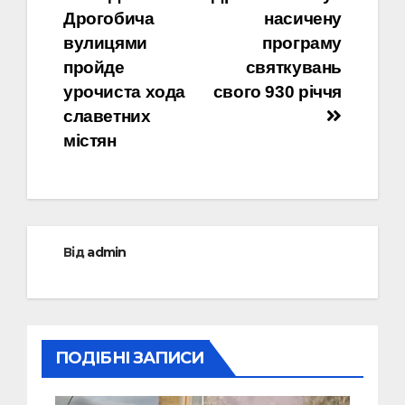
Навігація
Дрогобича
насичену
записів
вулицями
програму
пройде
святкувань
урочиста хода
свого 930 річчя
славетних
містян
Від
admin
ПОДІБНІ ЗАПИСИ