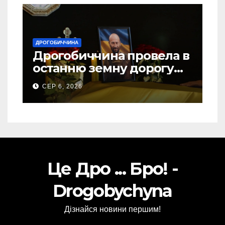
ДРОГОБИЧЧИНА
Дрогобиччина провела в
останню земну дорогу
свого Захисника – Олега
СЕР 6, 2026
Торського
Це Дро ... Бро! -
Drogobychyna
Дізнайся новини першим!