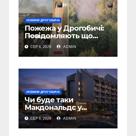
НОВИНИ ДРОГОБИЧА
Пожежа у Дрогобичі:
Повідомляють що
горіло 5 гаражів
СЕР 6, 2026
ADMIN
(Відео)
НОВИНИ ДРОГОБИЧА
Чи буде таки
Макдональдс у
Дрогобичі? (Фото)
СЕР 6, 2026
ADMIN