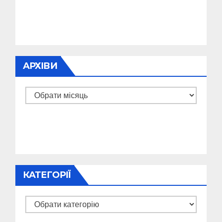
АРХІВИ
Архіви
КАТЕГОРІЇ
Категорії