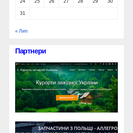
24
25
26
27
28
29
30
31
« Лип
Партнери