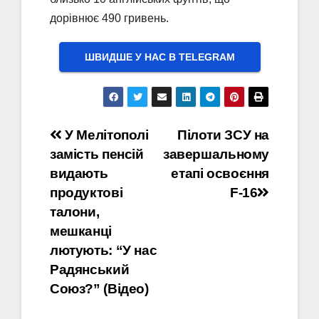
дорівнює 490 гривень.
ШВИДШЕ У НАС В ТELEGRAM
Навігація
У Мелітополі
Пілоти ЗСУ на
замість пенсій
завершальному
записів
видають
етапі освоєння
продуктові
F-16
талони,
мешканці
лютують: “У нас
Радянський
Союз?” (Відео)