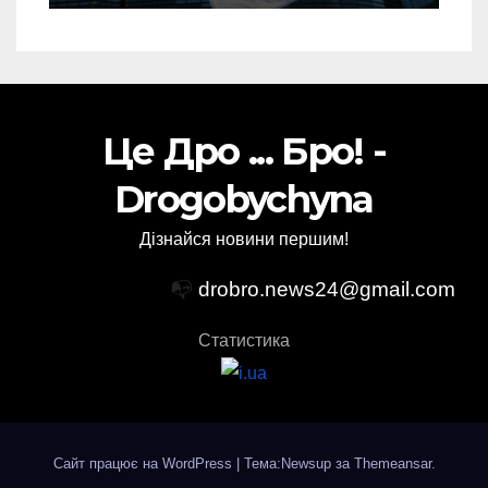
Це Дро ... Бро! -
Drogobychyna
Дізнайся новини першим!
📭
drobro.news24@gmail.com
Статистика
Сайт працює на WordPress
|
Тема:Newsup за
Themeansar
.