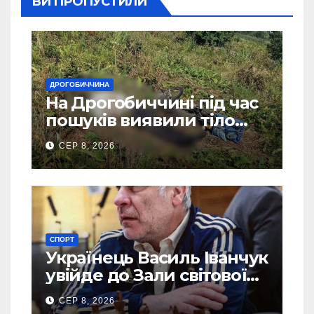
ВИ ПРОПУСТИЛИ
ДРОГОБИЧЧИНА
На Дрогобиччині під час
пошуків виявили тіло
зниклого чоловіка
СЕР 8, 2026
СПОРТ
Українець Василь Іванчук
увійде до Зали світової
шахової слави
СЕР 8, 2026