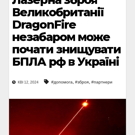
Великобританії
DragonFire
незабаром може
почати знищувати
БПЛА рф в Україні
,
,
#допомога
#зброя
#партнери
КВІ 12, 2024