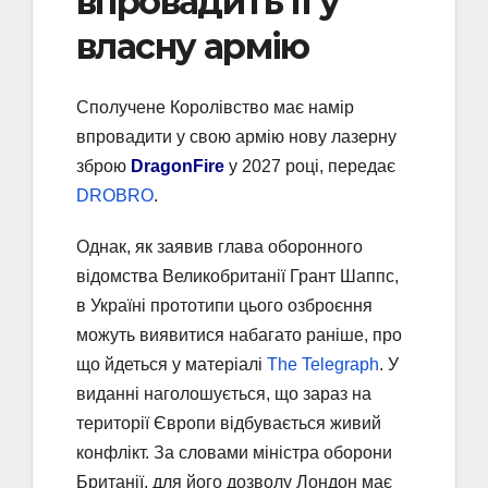
впровадить її у
власну армію
Сполучене Королівство має намір
впровадити у свою армію нову лазерну
зброю
DragonFire
у 2027 році, передає
DROBRO
.
Однак, як заявив глава оборонного
відомства Великобританії Грант Шаппс,
в Україні прототипи цього озброєння
можуть виявитися набагато раніше, про
що йдеться у матеріалі
The Telegraph
. У
виданні наголошується, що зараз на
території Європи відбувається живий
конфлікт. За словами міністра оборони
Британії, для його дозволу Лондон має