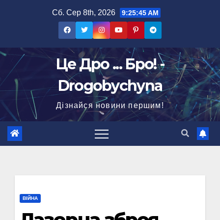
Перейти
Сб. Сер 8th, 2026
9:25:46 AM
до
вмісту
Це Дро ... Бро! -
Drogobychyna
Дізнайся новини першим!
ВІЙНА
Лазерна зброя