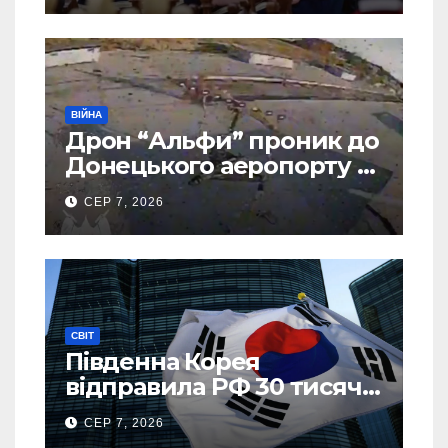
ВІЙНА
Дрон “Альфи” проник до
Донецького аеропорту та
спалив “Шахед” ще до
СЕР 7, 2026
запуску
СВІТ
Південна Корея
відправила РФ 30 тисяч
тонн авіапалива
СЕР 7, 2026