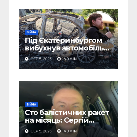
ВІЙНА
Під Єкатеринбургом
вибухнув автомобіль
голови компанії-
СЕР 5, 2026
ADMIN
виробника дронів
“Упир” – перші
подробиці
ВІЙНА
Сто балістичних ракет
на місяць: Сергій
“Флеш” закликав
СЕР 5, 2026
ADMIN
українців готуватися