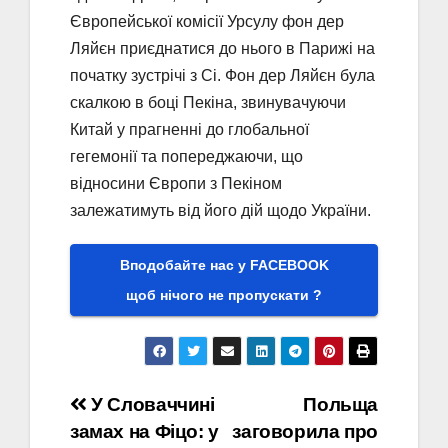
Європейської комісії Урсулу фон дер
Ляйєн приєднатися до нього в Парижі на
початку зустрічі з Сі. Фон дер Ляйєн була
скалкою в боці Пекіна, звинувачуючи
Китай у прагненні до глобальної
гегемонії та попереджаючи, що
відносини Європи з Пекіном
залежатимуть від його дій щодо України.
Вподобайте нас у FACEBOOK
щоб нічого не пропускати ?
Навігація
У Словаччині
Польща
замах на Фіцо: у
заговорила про