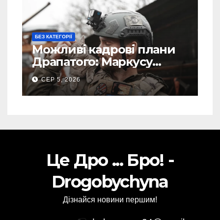
БЕЗ КАТЕГОРІЇ
Можливі кадрові плани
Драпатого: Маркусу
пророкують важливу
СЕР 5, 2026
посаду у ЗСУ
Це Дро ... Бро! -
Drogobychyna
Дізнайся новини першим!