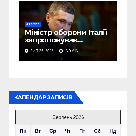
ЄВРОПА
Міністр оборони Італії
запропонував
Федорову стати його
ЛИП 25, 2026
ADMIN
радником
КАЛЕНДАР ЗАПИСІВ
Серпень 2026
Пн
Вт
Ср
Чт
Пт
Сб
Нд