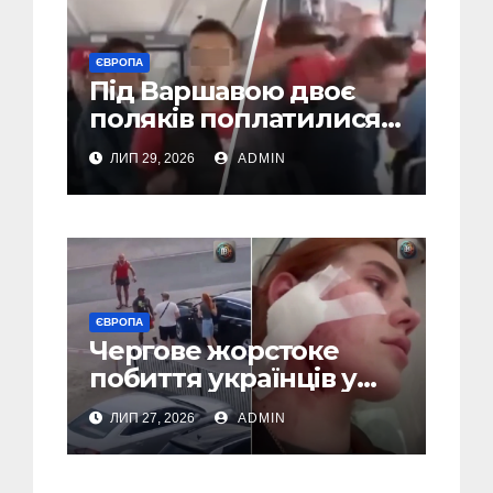
ЄВРОПА
Під Варшавою двоє
поляків поплатилися
за нападки на
ЛИП 29, 2026
ADMIN
українця – пасажири
викинули їх із поїзда
(Відео)
ЄВРОПА
Чергове жорстоке
побиття українців у
Польші: перші
ЛИП 27, 2026
ADMIN
затримання (Відео,
Фото)