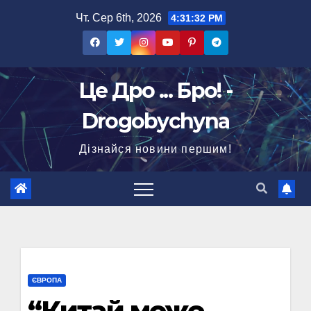
Перейти
Чт. Сер 6th, 2026
4:31:33 PM
до
вмісту
Це Дро ... Бро! -
Drogobychyna
Дізнайся новини першим!
ЄВРОПА
“Китай може