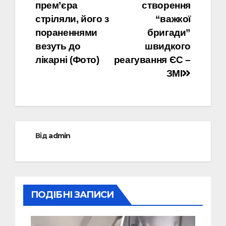
записів
прем’єра
створення
стріляли, його з
“важкої
пораненнями
бригади”
везуть до
швидкого
лікарні (Фото)
реагування ЄС –
ЗМІ
Від
admin
ПОДІБНІ ЗАПИСИ