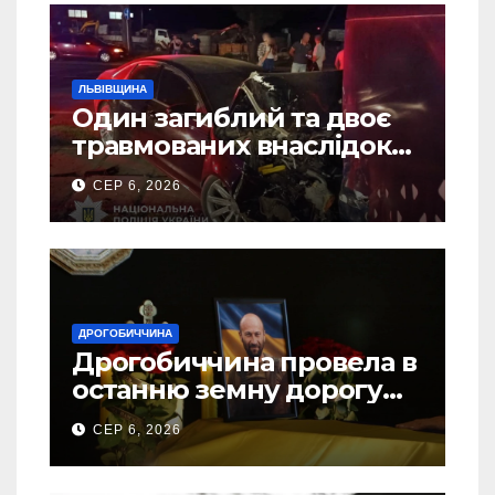
ЛЬВІВЩИНА
Один загиблий та двоє
травмованих внаслідок
ДТП на Самбірщині
СЕР 6, 2026
ДРОГОБИЧЧИНА
Дрогобиччина провела в
останню земну дорогу
свого Захисника – Олега
СЕР 6, 2026
Торського