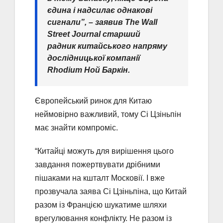
єдина і надсилає однакові
сигнали”, – заявив The Wall
Street Journal старший
радник китайського напряму
дослідницької компанії
Rhodium Ной Баркін.
Європейський ринок для Китаю
неймовірно важливий, тому Сі Цзіньпін
має знайти компроміс.
“Китайці можуть для вирішення цього
завдання пожертвувати дрібними
пішаками на кшталт Московії. І вже
прозвучала заява Сі Цзіньпіна, що Китай
разом із Францією шукатиме шляхи
врегулювання конфлікту. Не разом із