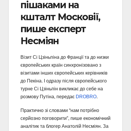
пішаками на
кшталт Московії,
пише експерт
Несміян
Візит Сі Цзіньпіна до Франції та до низки
європейських країн синхронізовано з
візитами інших європейських керівників
до Пекіна. І одразу після європейського
турне Сі Цзіньпін викликає до себе на
розмову Путіна, передає
DROBRO
.
Практично зі словами “нам потрібно
серйозно поговорити”, пише економічний
аналітик та блогер Анатолій Несміян. За