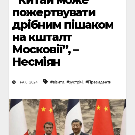
пожертвувати
дрібним пішаком
на кшталт
Московії”, –
Несміян
,
,
#візити
#зустрічі
#Президенти
ТРА 6, 2024