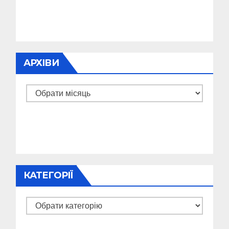
АРХІВИ
Архіви
КАТЕГОРІЇ
Категорії