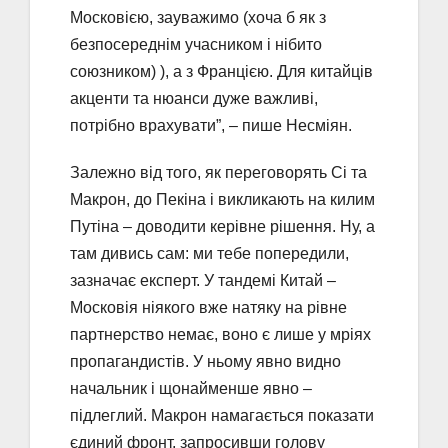
Московією, зауважимо (хоча б як з
безпосереднім учасником і нібито
союзником) ), а з Францією. Для китайців
акценти та нюанси дуже важливі,
потрібно врахувати”, – пише Несміян.
Залежно від того, як переговорять Сі та
Макрон, до Пекіна і викликають на килим
Путіна – доводити керівне рішення. Ну, а
там дивись сам: ми тебе попередили,
зазначає експерт. У тандемі Китай –
Московія ніякого вже натяку на рівне
партнерство немає, воно є лише у мріях
пропагандистів. У ньому явно видно
начальник і щонайменше явно –
підлеглий. Макрон намагається показати
єдиний фронт, запросивши голову