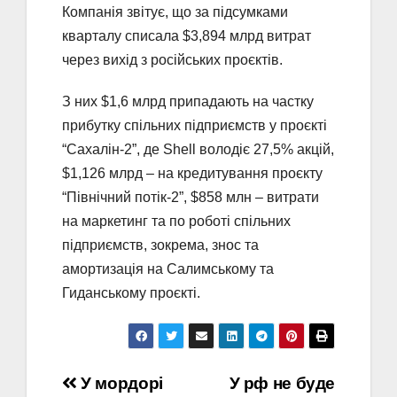
Компанія звітує, що за підсумками
кварталу списала $3,894 млрд витрат
через вихід з російських проєктів.
З них $1,6 млрд припадають на частку
прибутку спільних підприємств у проєкті
“Сахалін-2”, де Shell володіє 27,5% акцій,
$1,126 млрд – на кредитування проєкту
“Північний потік-2”, $858 млн – витрати
на маркетинг та по роботі спільних
підприємств, зокрема, знос та
амортизація на Салимському та
Гиданському проєкті.
Навігація
У мордорі
У рф не буде