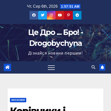
Перейти
Чт. Сер 6th, 2026
1:57:52 AM
до
вмісту
Це Дро ... Бро! -
Drogobychyna
Дізнайся новини першим!
МОСКОВІЯ
Керівники і