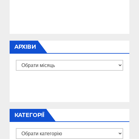
АРХІВИ
Архіви
КАТЕГОРІЇ
Категорії