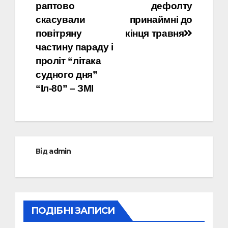
раптово
дефолту
записів
скасували
принаймні до
повітряну
кінця травня
частину параду і
проліт “літака
судного дня”
“Іл-80” – ЗМІ
Від
admin
ПОДІБНІ ЗАПИСИ