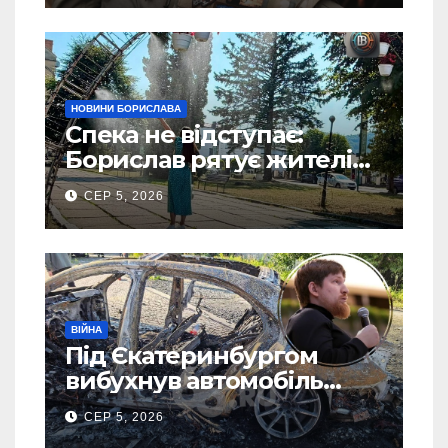
НОВИНИ БОРИСЛАВА
Спека не відступає:
Борислав рятує жителів
від рекордної спеки
СЕР 5, 2026
(Фото)
ВІЙНА
Під Єкатеринбургом
вибухнув автомобіль
голови компанії-
СЕР 5, 2026
виробника дронів “Упир”