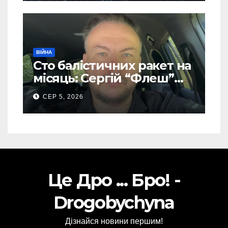
– перші подробиці
ВІЙНА
Сто балістичних ракет на
місяць: Сергій “Флеш”
закликав українців
СЕР 5, 2026
готуватися до гіршого
Це Дро ... Бро! -
Drogobychyna
Дізнайся новини першим!