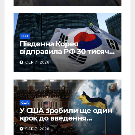
СВІТ
Південна Корея
відправила РФ 30 тисяч
тонн авіапалива
СЕР 7, 2026
США
У США зробили ще один
крок до введення
“пекельних санкцій”
СЕР 7, 2026
проти Росії