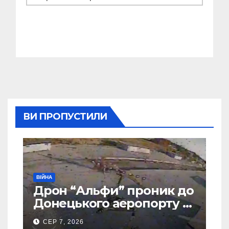
ВИ ПРОПУСТИЛИ
ВІЙНА
Дрон “Альфи” проник до
Донецького аеропорту та
спалив “Шахед” ще до
СЕР 7, 2026
запуску