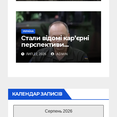
не може бути
УКРАЇНА
Стали відомі кар’єрні
перспективи
Сирського після
ЛИП 22, 2026
ADMIN
звільнення з посади
Головкому ВСУ
КАЛЕНДАР ЗАПИСІВ
Серпень 2026