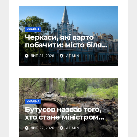
УКРАЇНА
Черкаси, які варто
побачити: місто біля
Дніпра, зелені парки
ЛИП 31, 2026
ADMIN
та місця з особливою
атмосферою
УКРАЇНА
Бутусов назвав того,
хто стане міністром
оборони України, і
ЛИП 27, 2026
ADMIN
пояснив, чому інакше