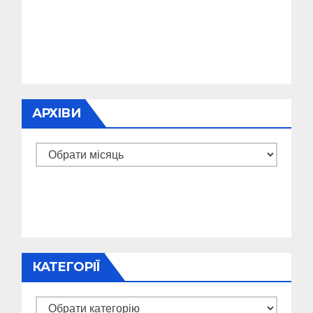
АРХІВИ
Архіви
КАТЕГОРІЇ
Категорії