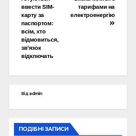
записів
ввести SIM-
тарифами на
карту за
електроенергію
паспортом:
всім, хто
відмовиться,
зв’язок
відключать
Від
admin
ПОДІБНІ ЗАПИСИ