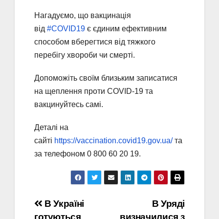
Нагадуємо, що вакцинація
від
#COVID19
є єдиним ефективним
способом вберегтися від тяжкого
перебігу хвороби чи смерті.
Допоможіть своїм близьким записатися
на щеплення проти COVID-19 та
вакцинуйтесь самі.
Деталі на
сайті
https://vaccination.covid19.gov.ua/
та
за телефоном 0 800 60 20 19.
Навігація
В Україні
В Уряді
готуються
визначилися з