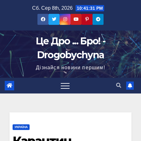
Перейти
Сб. Сер 8th, 2026
10:41:32 PM
до
вмісту
Це Дро ... Бро! -
Drogobychyna
Дізнайся новини першим!
УКРАЇНА
Карантин