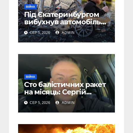
ВІЙНА
Під Єкатеринбургом
вибухнув автомобіль
голови компанії-
СЕР 5, 2026
ADMIN
виробника дронів
“Упир” – перші
подробиці
ВІЙНА
Сто балістичних ракет
на місяць: Сергій
“Флеш” закликав
СЕР 5, 2026
ADMIN
українців готуватися
до гіршого