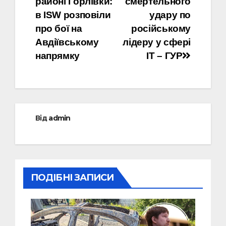
районі Горлівки:
смертельного
записів
в ISW розповіли
удару по
про бої на
російському
Авдіївському
лідеру у сфері
напрямку
IT – ГУР
Від
admin
ПОДІБНІ ЗАПИСИ