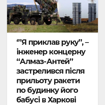
‘”Я приклав руку”, –
інженер концерну
“Алмаз-Антей”
застрелився після
прильоту ракети
по будинку його
бабусі в Харкові