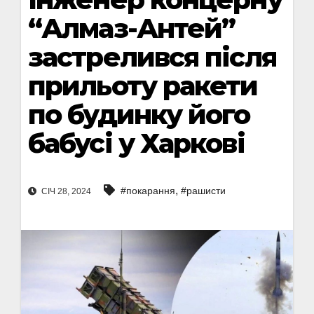
“Алмаз-Антей”
застрелився після
прильоту ракети
по будинку його
бабусі у Харкові
,
#покарання
#рашисти
СІЧ 28, 2024