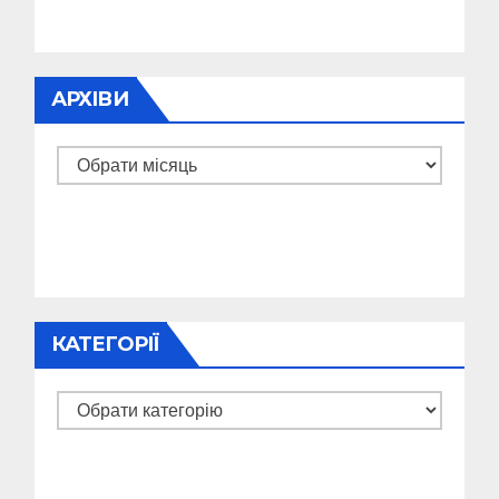
АРХІВИ
Архіви
КАТЕГОРІЇ
Категорії