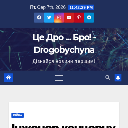
Перейти
Пт. Сер 7th, 2026
11:42:31 PM
до
вмісту
Це Дро ... Бро! -
Drogobychyna
Дізнайся новини першим!
ВІЙНА
Інженер концерну