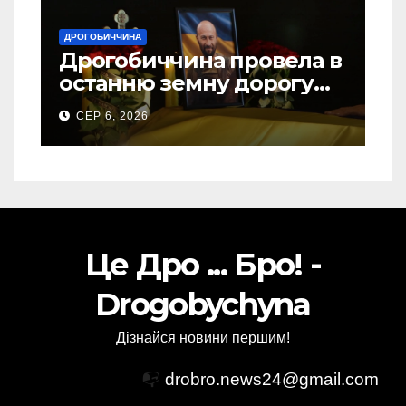
ДРОГОБИЧЧИНА
Дрогобиччина провела в
останню земну дорогу
свого Захисника – Олега
СЕР 6, 2026
Торського
Це Дро ... Бро! -
Drogobychyna
Дізнайся новини першим!
📭
drobro.news24@gmail.com