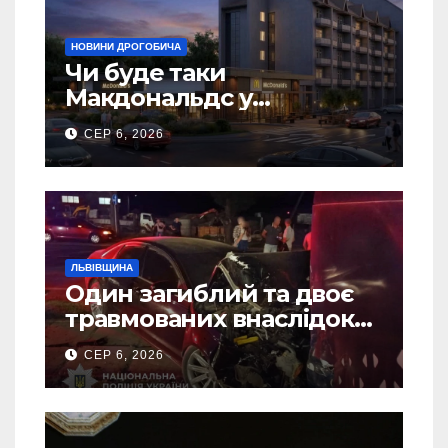
НОВИНИ ДРОГОБИЧА
Чи буде таки
Макдональдс у
Дрогобичі? (Фото)
СЕР 6, 2026
ЛЬВІВЩИНА
Один загиблий та двоє
травмованих внаслідок
ДТП на Самбірщині
СЕР 6, 2026