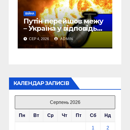
ВІЙНА
Путін перейшов межу
– Україна у відповідь
почала бомбити новий
СЕР 4, 2026
ADMIN
об’єкт на Росії
КАЛЕНДАР ЗАПИСІВ
Серпень 2026
Пн
Вт
Ср
Чт
Пт
Сб
Нд
1
2