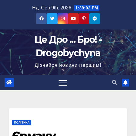
Перейти
Нд. Сер 9th, 2026
1:39:03 PM
до
вмісту
Це Дро ... Бро! -
Drogobychyna
Дізнайся новини першим!
ПОЛІТИКА
Єрмаку