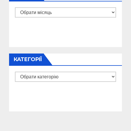
Архіви
КАТЕГОРІЇ
Категорії