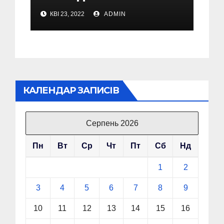
тихо піти з Ради, поки
КВІ 23, 2022
ADMIN
їх не винесли
КАЛЕНДАР ЗАПИСІВ
Серпень 2026
Пн
Вт
Ср
Чт
Пт
Сб
Нд
1
2
3
4
5
6
7
8
9
10
11
12
13
14
15
16