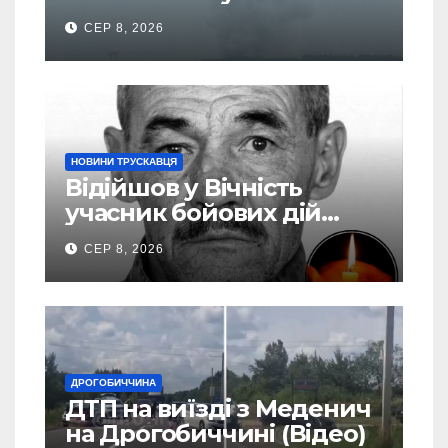
почалася масова
СЕР 8, 2026
евакуація
НОВИНИ ТРУСКАВЦЯ
Відійшов у Вічність
учасник бойових дій
Василь Іваникович зі
СЕР 8, 2026
Станилі
ДРОГОБИЧЧИНА
ДТП на виїзді з Меденич
на Дрогобиччині (Відео)