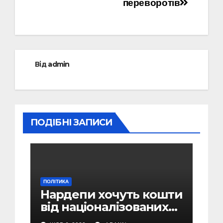
переворотів
Від
admin
ПОДІБНІ ЗАПИСИ
ПОЛІТИКА
Нардепи хочуть кошти
від націоналізованих
активів спрямувати на