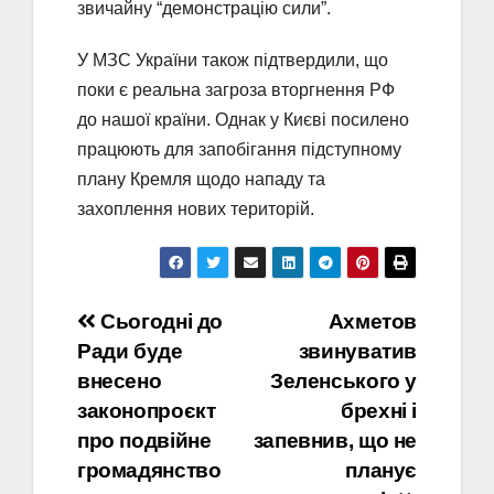
звичайну “демонстрацію сили”.
У МЗС України також підтвердили, що
поки є реальна загроза вторгнення РФ
до нашої країни. Однак у Києві посилено
працюють для запобігання підступному
плану Кремля щодо нападу та
захоплення нових територій.
Навігація
Сьогодні до
Ахметов
Ради буде
звинуватив
записів
внесено
Зеленського у
законопроєкт
брехні і
про подвійне
запевнив, що не
громадянство
планує