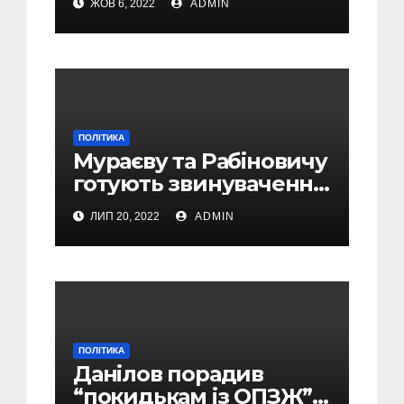
ЖОВ 6, 2022
ADMIN
свої округи, замість
військових потреб, –
Железняк
ПОЛІТИКА
Мураєву та Рабіновичу
готують звинувачення
у держзраді
ЛИП 20, 2022
ADMIN
ПОЛІТИКА
Данілов порадив
“покидькам із ОПЗЖ”