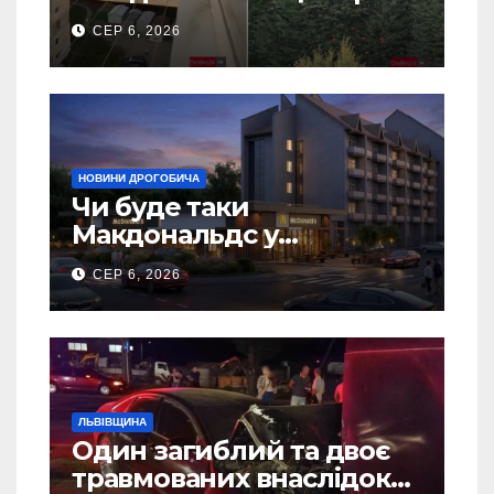
5 гаражів (Відео)
СЕР 6, 2026
НОВИНИ ДРОГОБИЧА
Чи буде таки
Макдональдс у
Дрогобичі? (Фото)
СЕР 6, 2026
ЛЬВІВЩИНА
Один загиблий та двоє
травмованих внаслідок