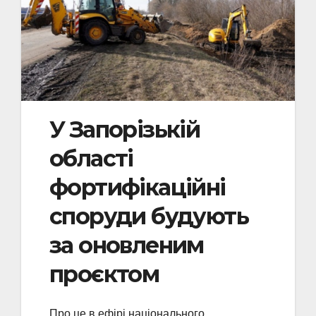
У Запорізькій
області
фортифікаційні
споруди будують
за оновленим
проєктом
Про це в ефірі національного