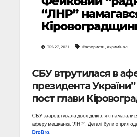
Фейковий “радн
“ЛНР” намагавс
Кіровоградщини 
,
#аферисти
#кримінал
ТРА 27, 2021
СБУ втрутилася в аф
президента України”
пост глави Кіровогра
СБУ заарештувала двох ділків, які намагалис
аферу мешканка “ЛНР”. Деталі були оприлюд
DroBro
.