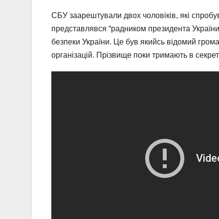
СБУ заарештували двох чоловіків, які спробу
представлявся “радником президента України”
безпеки України. Це був якийсь відомий грома
організацій. Прізвище поки тримають в секрет