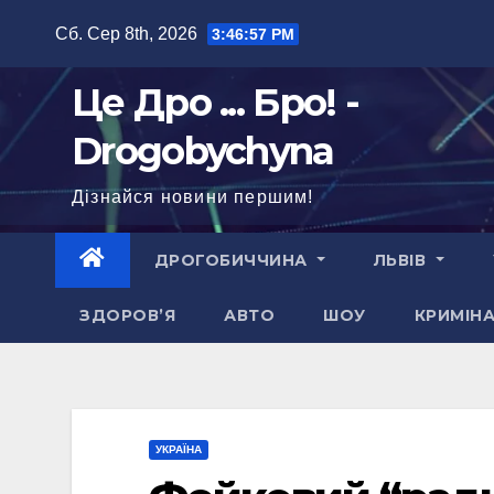
Перейти
Сб. Сер 8th, 2026
3:46:58 PM
до
вмісту
Це Дро ... Бро! -
Drogobychyna
Дізнайся новини першим!
ДРОГОБИЧЧИНА
ЛЬВІВ
ЗДОРОВ’Я
АВТО
ШОУ
КРИМІН
УКРАЇНА