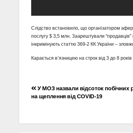
Слідство встановило, що організатором афер
послугу $ 3,5 млн. Заарештували “продавців” 
інкримінують статтю 369-2 КК України – зло
Карається в’язницею на строк від 3 до 8 років
Навігація
У МОЗ назвали відсоток побічних 
на щеплення від COVID-19
записів