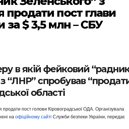
ик Зеленського” з
я продати пост глави
за $ 3,5 млн – СБУ
еру в якій фейковий “радни
 з “ЛНР” спробував “продат
дської області
я продати пост голови Кіровоградської ОДА. Організувала
нені на
офіційному сайті
Служби безпеки України, передає