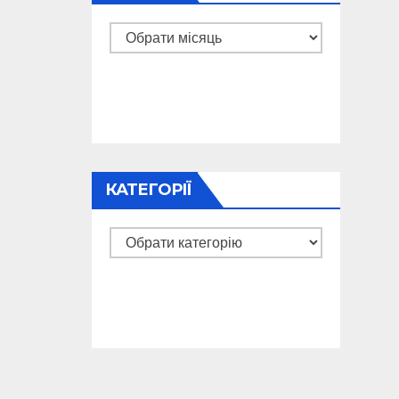
Архіви
КАТЕГОРІЇ
Категорії