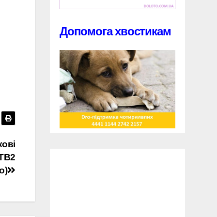
Допомога хвостикам
кові
 TB2
о)