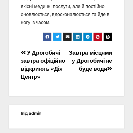
якісні медичні послуги, але й постійно
оновлюється, вдосконалюється та йде в
ногу із часом.
Навігація
У Дрогобичі
Завтра місцями
завтра офіційно
у Дрогобичі не
записів
відкриють «Дія
буде води
Центр»
Від
admin