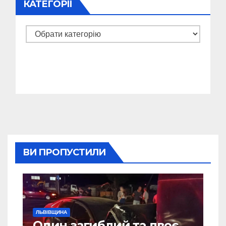
КАТЕГОРІЇ
Категорії
ВИ ПРОПУСТИЛИ
ЛЬВІВЩИНА
Один загиблий та двоє