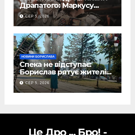
Драпатого: Маркусу
пророкують важливу
СЕР 5, 2026
посаду у ЗСУ
НОВИНИ БОРИСЛАВА
Спека не відступає:
Борислав рятує жителів
від рекордної спеки
СЕР 5, 2026
(Фото)
Це Дро ... Бро! -