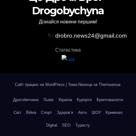
Drogobychyna
Дізнайся новини першим!
📭
drobro.news24@gmail.com
Статистика
Сайт працює на WordPress
|
Тема:Newsup за
Themeansar
.
Дрогобиччина
Львів
Україна
Курорти
Криптовалюти
Світ
Війна
Спорт
Здоров’я
Авто
ШОУ
Кримінал
Digital
SEO
Туристу