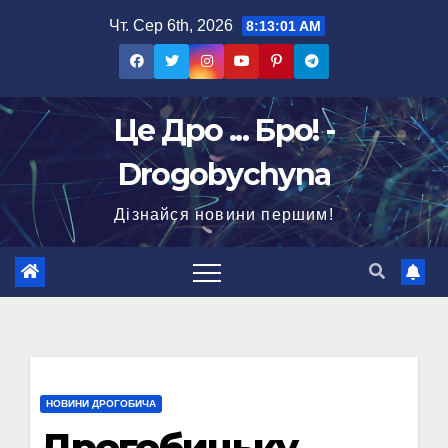
Перейти
Чт. Сер 6th, 2026
8:13:01 AM
до
вмісту
Це Дро ... Бро! -
Drogobychyna
Дізнайся новини першим!
НОВИНИ ДРОГОБИЧА
Дрогобицьку