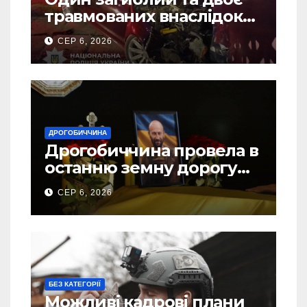
травмованих внаслідок
ДТП на Самбірщині
СЕР 6, 2026
ДРОГОБИЧЧИНА
Дрогобиччина провела в
останню земну дорогу
свого Захисника – Олега
СЕР 6, 2026
Торського
БЕЗ КАТЕГОРІЇ
Можливі кадрові плани