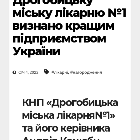
міську лікарню №1
визнано кращим
підприємством
України
,
#лікарні
#нагородження
СІЧ 4, 2022
КНП «Дрогобицька
міська лікарня№1»
та його керівника