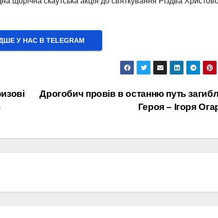
 щорічна скаутська акція до святкування Різдва Христово
ШЕ У НАС В ТELEGRAM
изові
Дрогобич провів в останню путь загиб
)
Героя – Ігоря Ога