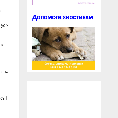
и.
Допомога хвостикам
 усіх
на
ав на
сь і