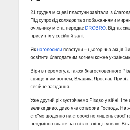
21 грудня місцеві пластуни завітали із благод
Під супровід колядок та з побажаннями мирн
очільнику міста, передає
DROBRO
. Відтак ск
присутніх у сесійній залі.
Як
наголосили
пластуни – цьогорічна акція В
освітити благодатним вогнем кожне українське
Віри в перемогу, а також благословенного Рі
священним вогнем, Владика Ярослав Приріз, є
сесійне засідання.
Уже другий рік зустрічаємо Різдво у війні. І 
велике диво, диво яке сотворив Господь. На ж
стоїмо щоденно на сторожі не лишень своєї тер
неодмінно вкаже на світло в кінці тунелю. Віта