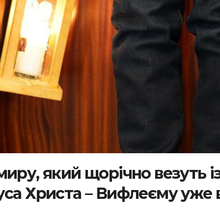
иру, який щорічно везуть і
уса Христа – Вифлеєму уже 