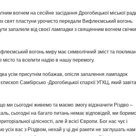
атним вогнем на сесійне засідання Дрогобицької міської рад
их свят пластуни урочисто передали Вифлеємський вогонь
аути запалили від своєї лампадки з священним вогнем свічки
ифлеємський вогонь миру має символічний зміст та поклика
 місто та вселити надію в нашу перемогу.
здва усім присутнім побажав, опісля запалення лампадок
пископ Самбірсько -Дрогобицької єпархії УГКЦ, який завіт
те що ми сьогодні живемо та маємо змогу відзначити Різдво –
аль, сьогодні на багато питань немає відповідей, ми боримо
иторіальної цілісності, але й всієї Європи. Бог нас чує і
ю усіх вас з Різдвом, нехай у ці дні ракети не заглушать нам