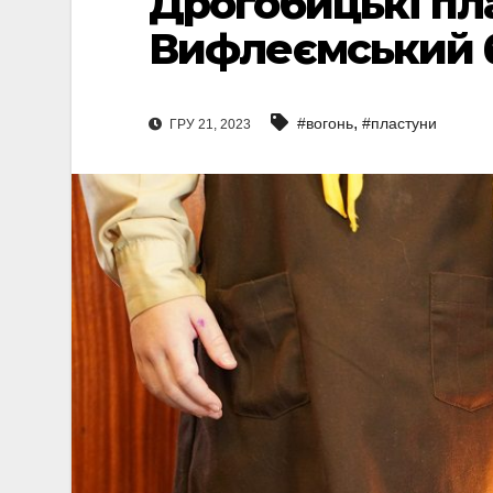
Дрогобицькі пл
Вифлеємський 
,
#вогонь
#пластуни
ГРУ 21, 2023