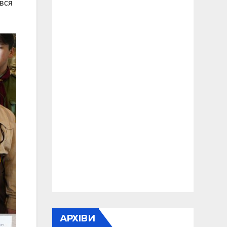
увся
АРХІВИ