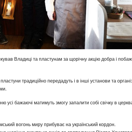
якував Владиці та пластунам за щорічну акцію добра і поба
пластуни традиційно передадуть і в інші установи та організ
ми.
ю усі бажаючі матимуть змогу запалити собі свічку в церкв
ський вогонь миру прибуває на український кордон.