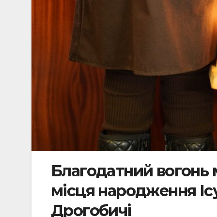
Благодатний вогонь м
місця народження Іс
Дрогобичі