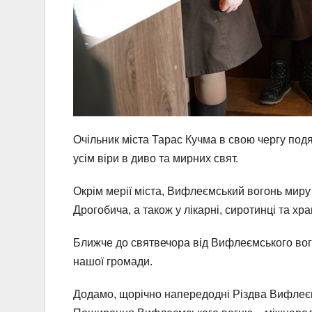
Очільник міста Тарас Кучма в свою чергу под
усім віри в диво та мирних свят.
Окрім мерії міста, Вифлеємський вогонь миру 
Дрогобича, а також у лікарні, сиротинці та хра
Ближче до святвечора від Вифлеємського вогн
нашої громади.
Додамо, щорічно напередодні Різдва Вифлеєм