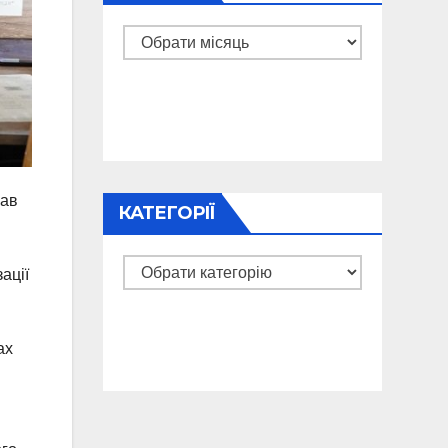
Архіви
жав
КАТЕГОРІЇ
Категорії
ації
ах