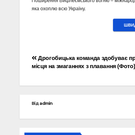
Поширення Вифлеємського вогню – міжнародна
яка охоплю всю Україну.
ШВИД
Навігація
Дрогобицька команда здобуває пр
місця на змаганнях з плавання (Фото
записів
Від
admin