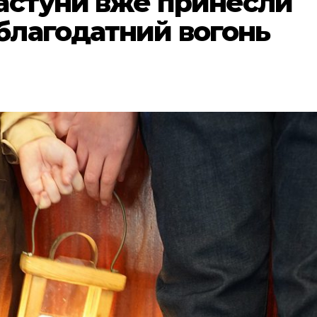
астуни вже принесли
благодатний вогонь