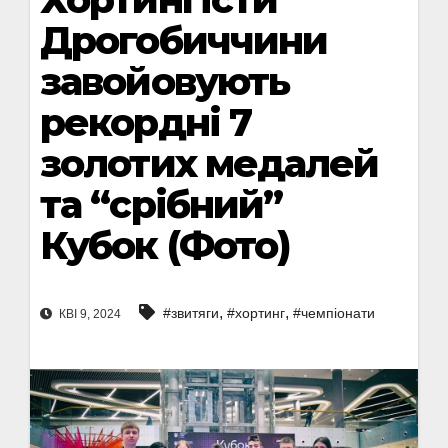
Дрогобиччини
завойовують
рекордні 7
золотих медалей
та “срібний”
Кубок (Фото)
,
,
#звитяги
#хортинг
#чемпіонати
КВІ 9, 2024