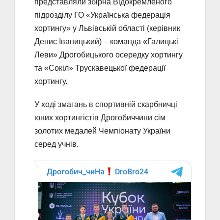
представляли збірна Відокремленого
підрозділу ГО «Українська федерація
хортингу» у Львівській області (керівник
Денис Іваницький) – команда «Галицькі
Леви» Дрогобицького осередку хортингу
та «Сокіл» Трускавецької федерації
хортингу.
У ході змагань в спортивній скарбничці
юних хортингістів Дрогобиччини сім
золотих медалей Чемпіонату України
серед учнів.