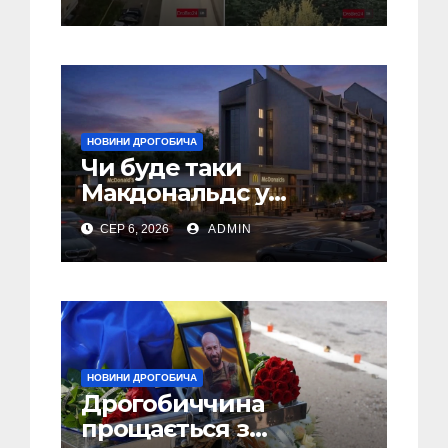
(Відео)
НОВИНИ ДРОГОБИЧА
Чи буде таки
Макдональдс у
Дрогобичі? (Фото)
СЕР 6, 2026
ADMIN
НОВИНИ ДРОГОБИЧА
Дрогобиччина
прощається з