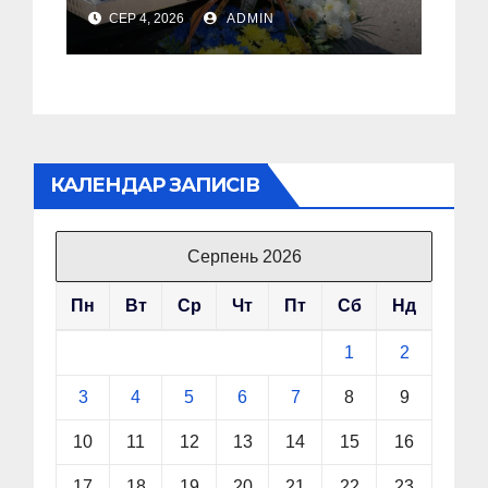
полеглим Воїном
СЕР 4, 2026
ADMIN
Олегом Торським
КАЛЕНДАР ЗАПИСІВ
Серпень 2026
Пн
Вт
Ср
Чт
Пт
Сб
Нд
1
2
3
4
5
6
7
8
9
10
11
12
13
14
15
16
17
18
19
20
21
22
23