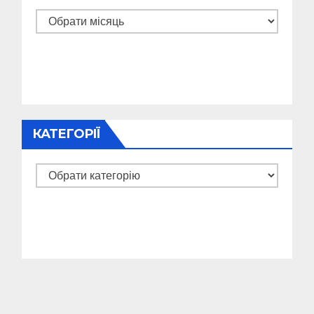
Архіви
КАТЕГОРІЇ
Категорії