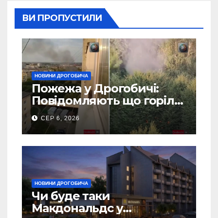
ВИ ПРОПУСТИЛИ
НОВИНИ ДРОГОБИЧА
Пожежа у Дрогобичі:
Повідомляють що горіло
5 гаражів (Відео)
СЕР 6, 2026
НОВИНИ ДРОГОБИЧА
Чи буде таки
Макдональдс у