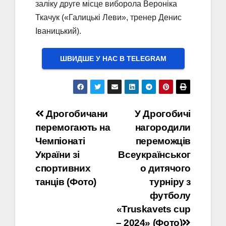
заліку друге місце виборола Вероніка
Ткачук («Галицькі Леви», тренер Денис
Іваницький).
ШВИДШЕ У НАС В ТELEGRAM
Навігація
Дрогобичани
У Дрогобичі
перемогають на
нагородили
записів
Чемпіонаті
переможців
України зі
Всеукраїнськог
спортивних
о дитячого
танців (Фото)
турніру з
футболу
«Truskavets cup
– 2024» (Фото)