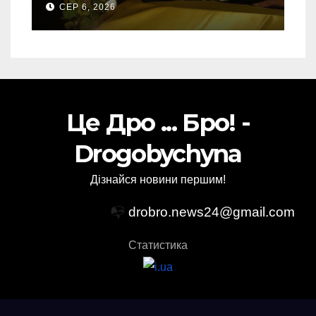
СЕР 6, 2026
Торського
Це Дро ... Бро! -
Drogobychyna
Дізнайся новини першим!
📭
drobro.news24@gmail.com
Статистика