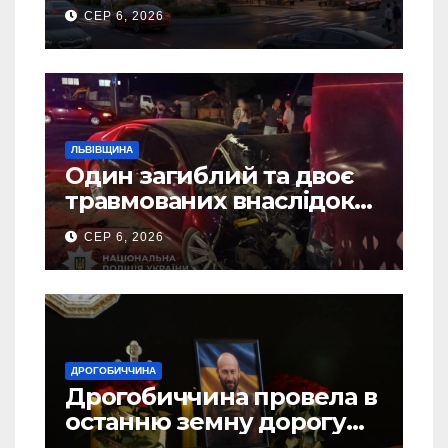
Дрогобичі? (Фото)
СЕР 6, 2026
ЛЬВІВЩИНА
Один загиблий та двоє
травмованих внаслідок
ДТП на Самбірщині
СЕР 6, 2026
ДРОГОБИЧЧИНА
Дрогобиччина провела в
останню земну дорогу
свого Захисника – Олега