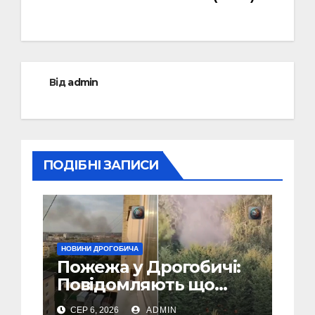
Від
admin
ПОДІБНІ ЗАПИСИ
НОВИНИ ДРОГОБИЧА
Пожежа у Дрогобичі:
Повідомляють що
горіло 5 гаражів
СЕР 6, 2026
ADMIN