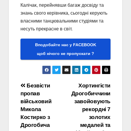
Калічак, перейнявши багаж досвіду та
знань свого керівника, сьогодні керують
власними танцювальними студіями та
несуть прекрасне в світ.
Вподобайте нас у FACEBOOK
щоб нічого не пропускати ?
Навігація
Безвісти
Хортингісти
пропав
Дрогобиччини
записів
військовий
завойовують
Микола
рекордні 7
Костирко з
золотих
Дрогобича
медалей та