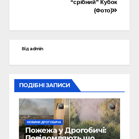
“срібний” Кубок
(Фото)
Від
admin
ПОДІБНІ ЗАПИСИ
НОВИНИ ДРОГОБИЧА
Пожежа у Дрогобичі:
Повідомляють що