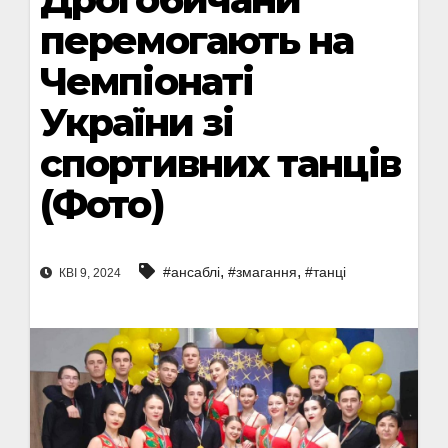
перемогають на
Чемпіонаті
України зі
спортивних танців
(Фото)
,
,
#ансаблі
#змагання
#танці
КВІ 9, 2024