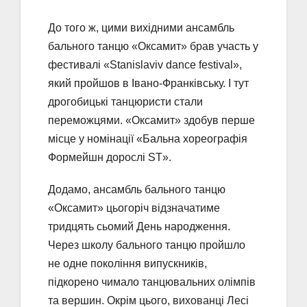
До того ж, цими вихідними ансамбль
бального танцю «Оксамит» брав участь у
фестивалі «Stanislaviv dance festival»,
який пройшов в Івано-Франківську. І тут
дрогобицькі танцюристи стали
переможцями. «Оксамит» здобув перше
місце у номінації «Бальна хореографія
Формейшн дорослі ST».
Додамо, ансамбль бального танцю
«Оксамит» цьогоріч відзначатиме
тридцять сьомий День народження.
Через школу бального танцю пройшло
не одне покоління випускників,
підкорено чимало танцювальних олімпів
та вершин. Окрім цього, вихованці Лесі