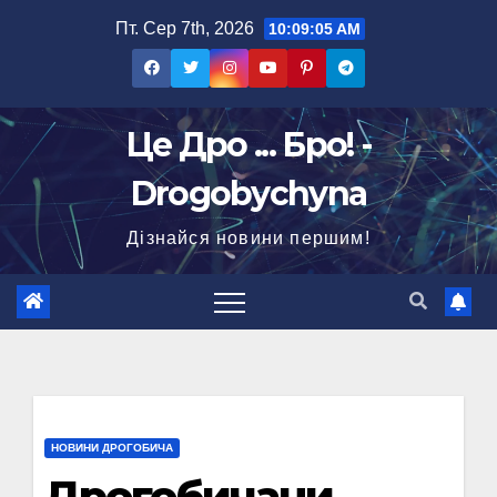
Перейти
Пт. Сер 7th, 2026
10:09:06 AM
до
вмісту
Це Дро ... Бро! -
Drogobychyna
Дізнайся новини першим!
НОВИНИ ДРОГОБИЧА
Дрогобичани