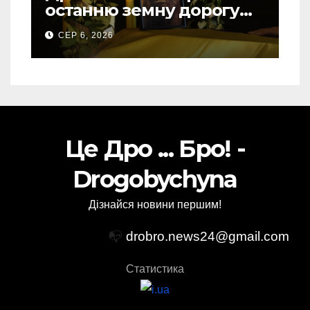
останню земну дорогу
свого Захисника – Олега
СЕР 6, 2026
Торського
Це Дро ... Бро! -
Drogobychyna
Дізнайся новини першим!
📭
drobro.news24@gmail.com
Статистика