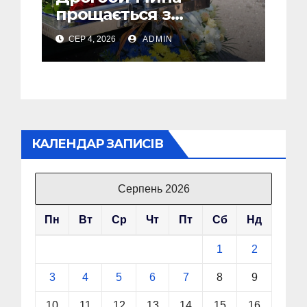
прощається з
полеглим Воїном
СЕР 4, 2026
ADMIN
Олегом Торським
КАЛЕНДАР ЗАПИСІВ
Серпень 2026
Пн
Вт
Ср
Чт
Пт
Сб
Нд
1
2
3
4
5
6
7
8
9
10
11
12
13
14
15
16