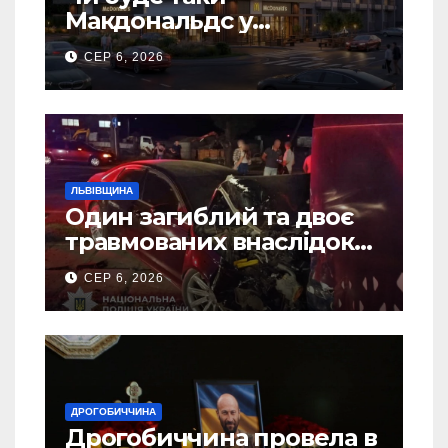
Макдональдс у
Дрогобичі? (Фото)
СЕР 6, 2026
ЛЬВІВЩИНА
Один загиблий та двоє
травмованих внаслідок
ДТП на Самбірщині
СЕР 6, 2026
ДРОГОБИЧЧИНА
Дрогобиччина провела в