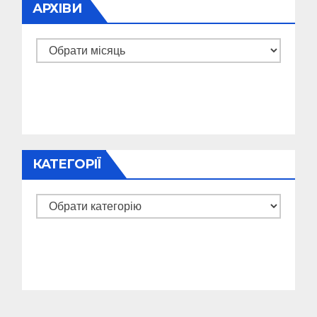
АРХІВИ
Архіви
КАТЕГОРІЇ
Категорії