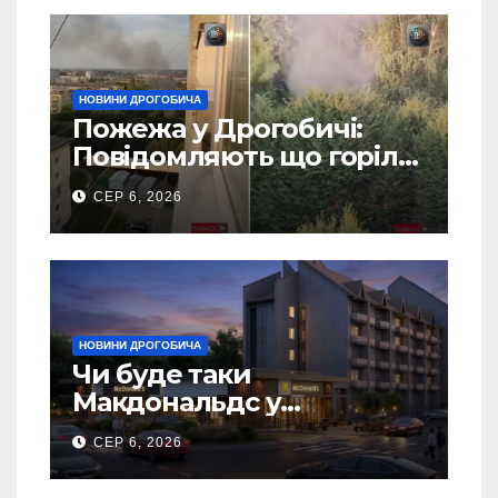
НОВИНИ ДРОГОБИЧА
Пожежа у Дрогобичі:
Повідомляють що горіло
5 гаражів (Відео)
СЕР 6, 2026
НОВИНИ ДРОГОБИЧА
Чи буде таки
Макдональдс у
Дрогобичі? (Фото)
СЕР 6, 2026