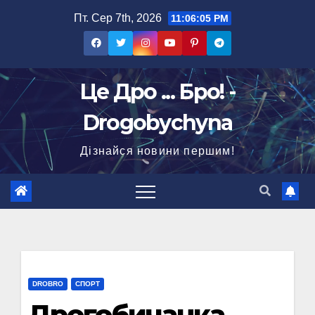
Перейти
Пт. Сер 7th, 2026
11:06:05 PM
до
вмісту
Це Дро ... Бро! -
Drogobychyna
Дізнайся новини першим!
DROBRO
СПОРТ
Дрогобичанка