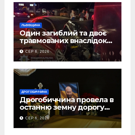
ЛЬВІВЩИНА
Один загиблий та двоє
травмованих внаслідок
ДТП на Самбірщині
СЕР 6, 2026
ДРОГОБИЧЧИНА
Дрогобиччина провела в
останню земну дорогу
свого Захисника – Олега
СЕР 6, 2026
Торського