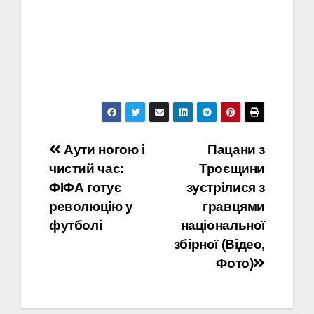
Навігація
Аути ногою і
Пацани з
чистий час:
Троєщини
записів
ФІФА готує
зустрілися з
революцію у
гравцями
футболі
національної
збірної (Відео,
Фото)