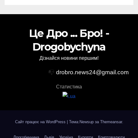
Це Дро ... Бро! -
Drogobychyna
Дізнайся новини першим!
📭
drobro.news24@gmail.com
Статистика
Сайт працює на WordPress
|
Тема:Newsup за
Themeansar
.
Дрогобиччина
Львів
Україна
Курорти
Криптовалюти