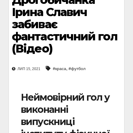
Ірина Славич
забиває
фантастичний гол
(Відео)
,
#краса
#футбол
ЛИП 15, 2021
Неймовірний гол у
виконанні
випускниці