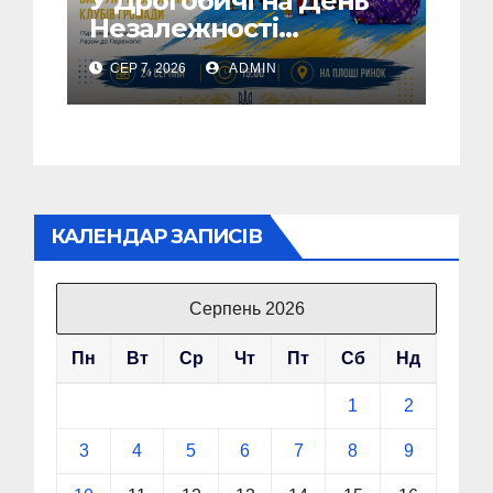
У Дрогобичі на День
Незалежності
виступатимуть
СЕР 7, 2026
ADMIN
спортивні клубів
громадии
КАЛЕНДАР ЗАПИСІВ
Серпень 2026
Пн
Вт
Ср
Чт
Пт
Сб
Нд
1
2
3
4
5
6
7
8
9