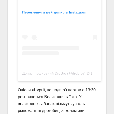
Переглянути цей допис в Instagram
Допис, поширений DroBro (@drobro7_24)
Опісля літургії, на подвірʼї церкви о 13:30
розпочнеться Великодня гаївка. У
великодніх забавах візьмуть участь
різноманітні дрогобицькі колективи: