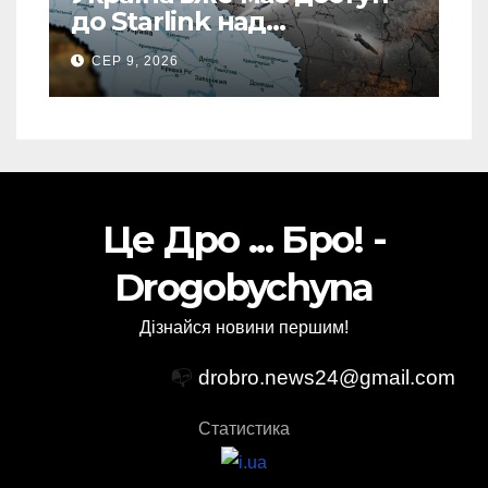
до Starlink над
територією Росії: в одній
СЕР 9, 2026
спеціальній зоні – ЗМІ
Це Дро ... Бро! -
Drogobychyna
Дізнайся новини першим!
📭
drobro.news24@gmail.com
Статистика