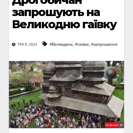
запрошують на
Великодню гаївку
,
,
#Великдень
#гаївки
#запрошення
ТРА 8, 2024