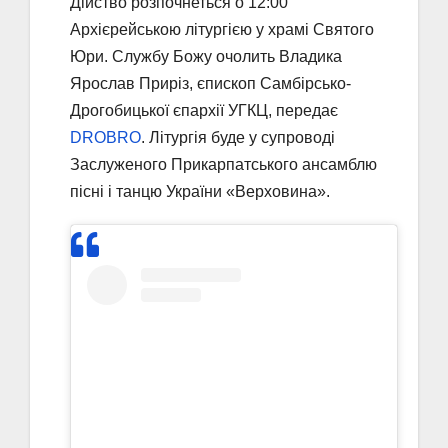
Дійство розпочнеться о 12:00
Архієрейською літургією у храмі Святого
Юри. Службу Божу очолить Владика
Ярослав Приріз, єпископ Самбірсько-
Дрогобицької єпархії УГКЦ, передає
DROBRO
. Літургія буде у супроводі
Заслуженого Прикарпатського ансамблю
пісні і танцю України «Верховина».