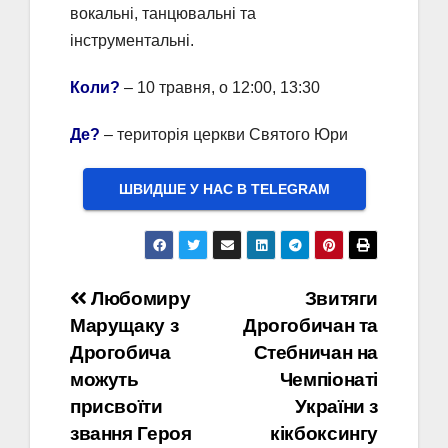
вокальні, танцювальні та
інструментальні.
Коли?
– 10 травня, о 12:00, 13:30
Де?
– територія церкви Святого Юри
ШВИДШЕ У НАС В ТELEGRAM
Навігація
Любомиру
Звитяги
Марущаку з
Дрогобичан та
записів
Дрогобича
Стебничан на
можуть
Чемпіонаті
присвоїти
України з
звання Героя
кікбоксингу