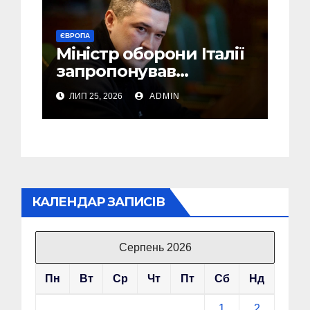
ЄВРОПА
Міністр оборони Італії
запропонував
Федорову стати його
ЛИП 25, 2026
ADMIN
радником
КАЛЕНДАР ЗАПИСІВ
Серпень 2026
Пн
Вт
Ср
Чт
Пт
Сб
Нд
1
2