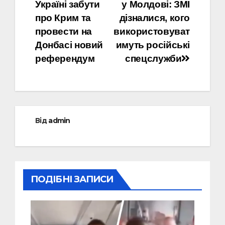
записів
Україні забути
у Молдові: ЗМІ
про Крим та
дізналися, кого
провести на
використовуват
Донбасі новий
имуть російські
референдум
спецслужби
Від
admin
ПОДІБНІ ЗАПИСИ