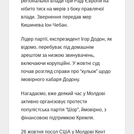
регіональної влади при Раді Європи на
нібито тиск на мерів з боку правлячої
влади. Звернення передав мер
Кишинева Іон Чебан.
Лідер партії, експрезидент Ігор Додон, як
відомо, перебуває під домашнім
арештом за низкою звинувачень,
включаючи корупційні. У жовтні суд
почав розгляд справи про “кульок” щодо
імовірного хабаря Додону.
Нагадаємо, вже деякий час у Молдові
активно організовує протести
популістська партія “Шор”, ймовірно, з
фінансовою підтримкою Кремля.
26 жовтня посол США у Молдові Кент