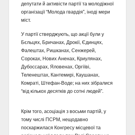
депутати й активісти партії та молодіжної
організації “Молода гвардія”, іноді мери
міст.
У партії стверджують, що акції були у
Бєльцях, Бричанах, Дрокії, Єдинцях,
Фалештах, Ришканах, Сенжерей,
Сороках, Нових Аненах, Криулянах,
Дубоссарах, Яловенах, Оргіїві,
Теленештах, Кантемирі, Каушанах,
Комраті, Штефан-Воде; на них зібралися
“від кількох десятків до сотні людей”.
Крім того, асоціація з восьми партій, у
тому числі ПСРМ, нещодавно
поскаржилася Конгресу місцевої та