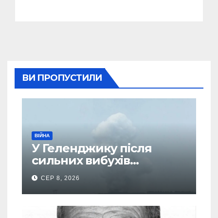
ВИ ПРОПУСТИЛИ
ВІЙНА
У Геленджику після
сильних вибухів
почалася масова
СЕР 8, 2026
евакуація