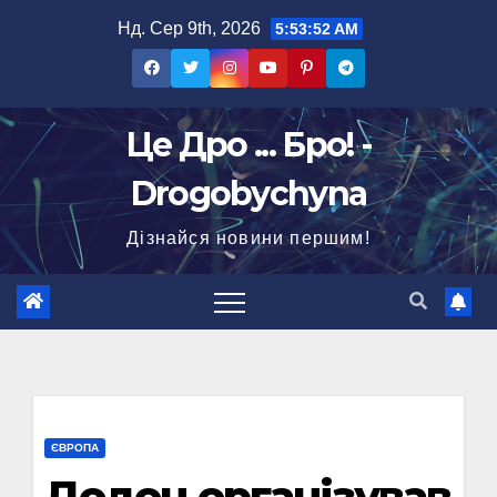
Перейти
Нд. Сер 9th, 2026
5:53:53 AM
до
вмісту
Це Дро ... Бро! -
Drogobychyna
Дізнайся новини першим!
ЄВРОПА
Додон організував