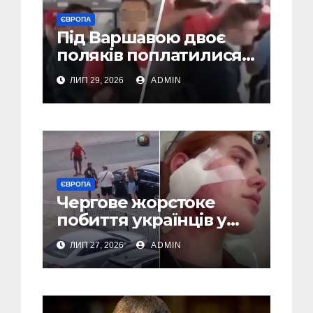
ЄВРОПА
Під Варшавою двоє
поляків поплатилися
за нападки на
ЛИП 29, 2026
ADMIN
українця – пасажири
викинули їх із поїзда
(Відео)
ЄВРОПА
Чергове жорстоке
побиття українців у
Польші: перші
ЛИП 27, 2026
ADMIN
затримання (Відео,
Фото)