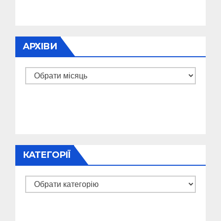
АРХІВИ
Архіви
КАТЕГОРІЇ
Категорії