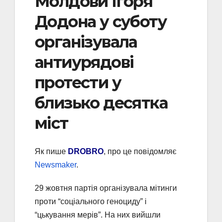
Молдови Ігоря
Додона у суботу
організувала
антиурядові
протести у
близько десятка
міст
Як пише
DROBRO
, про це повідомляє
Newsmaker
.
29 жовтня партія організувала мітинги
проти “соціального геноциду” і
“цькування мерів”. На них вийшли