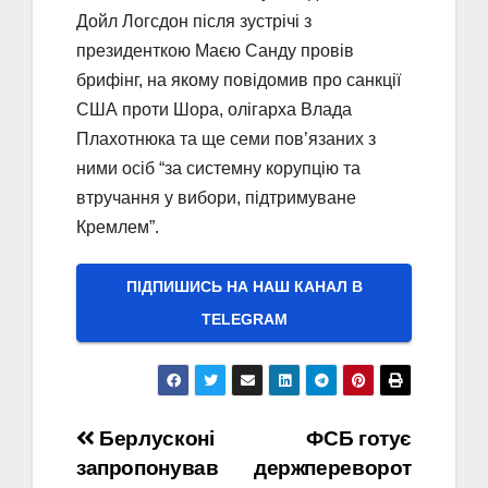
Дойл Логсдон після зустрічі з
президенткою Маєю Санду провів
брифінг, на якому повідомив про санкції
США проти Шора, олігарха Влада
Плахотнюка та ще семи пов’язаних з
ними осіб “за системну корупцію та
втручання у вибори, підтримуване
Кремлем”.
ПІДПИШИСЬ НА НАШ КАНАЛ В
ТELEGRAM
Навігація
Берлусконі
ФСБ готує
запропонував
держпереворот