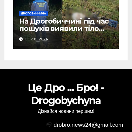
ДРОГОБИЧЧИНА
На Дрогобиччині під час
пошуків виявили тіло
зниклого чоловіка (Фото)
СЕР 8, 2026
Це Дро ... Бро! -
Drogobychyna
Дізнайся новини першим!
📭
drobro.news24@gmail.com