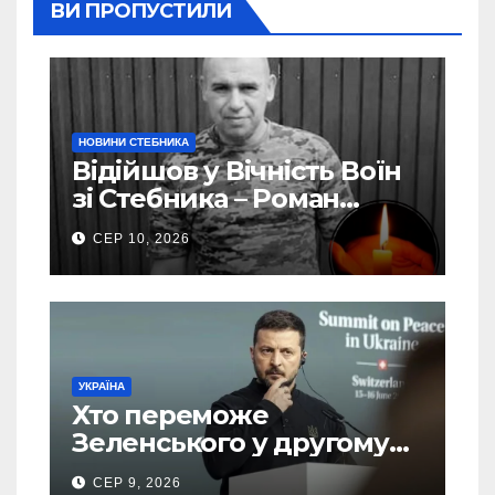
ВИ ПРОПУСТИЛИ
НОВИНИ СТЕБНИКА
Відійшов у Вічність Воїн
зі Стебника – Роман
Кучера
СЕР 10, 2026
УКРАЇНА
Хто переможе
Зеленського у другому
турі виборів президента
СЕР 9, 2026