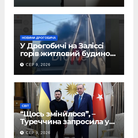
України – новий рейтинг
SOCIS
НОВИНИ ДРОГОБИЧА
У Дрогобичі на Заліссі
горів житловий будинок
(Відео)
СЕР 9, 2026
СВІТ
“Щось змінилося”, –
Туреччина запросила у
США дозвіл передати
СЕР 9, 2026
Україні ATACMS та M270