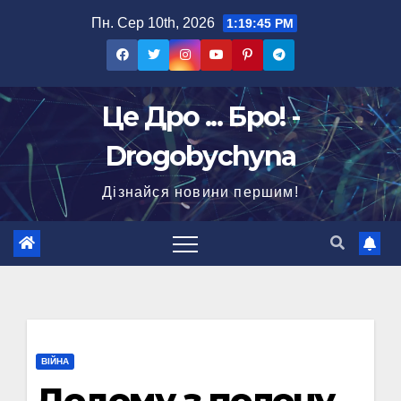
Перейти
Пн. Сер 10th, 2026
1:19:46 PM
до
вмісту
Це Дро ... Бро! -
Drogobychyna
Дізнайся новини першим!
ВІЙНА
Додому з полону