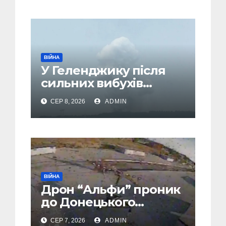
– ЗМІ
ВІЙНА
У Геленджику після
сильних вибухів
почалася масова
СЕР 8, 2026
ADMIN
евакуація
ВІЙНА
Дрон “Альфи” проник
до Донецького
аеропорту та спалив
СЕР 7, 2026
ADMIN