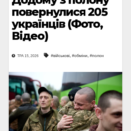
повернулися 205
українців (Фото,
Відео)
,
,
#військові
#обміни
#полон
ТРА 15, 2026