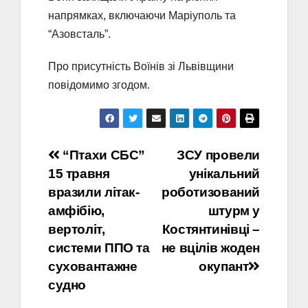
напрямках, включаючи Маріуполь та
“Азовсталь”.
Про присутність Воїнів зі Львівщини
повідомимо згодом.
Навігація
“Птахи СБС”
ЗСУ провели
15 травня
унікальний
записів
вразили літак-
роботизований
амфібію,
штурм у
вертоліт,
Костянтинівці –
системи ППО та
не вцілів жоден
суховантажне
окупант
судно