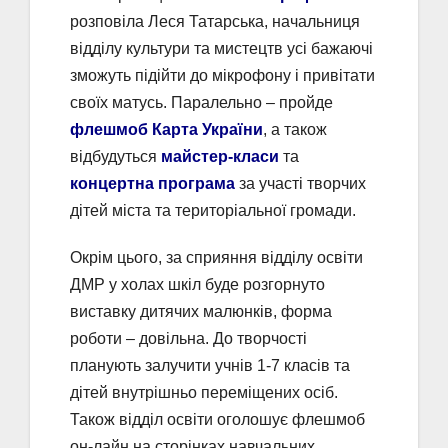
розповіла Леся Татарська, начальниця
відділу культури та мистецтв усі бажаючі
зможуть підійти до мікрофону і привітати
своїх матусь. Паралельно – пройде
флешмоб Карта України
, а також
відбудуться
майстер-класи
та
концертна програма
за участі творчих
дітей міста та територіальної громади.
Окрім цього, за сприяння відділу освіти
ДМР у холах шкіл буде розгорнуто
виставку дитячих малюнків, форма
роботи – довільна. До творчості
планують залучити учнів 1-7 класів та
дітей внутрішньо переміщених осіб.
Також відділ освіти оголошує флешмоб
он-лайн на сторінках навчальних