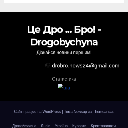
Це Дро ... Бро! -
Drogobychyna
Дізнайся новини першим!
📭
drobro.news24@gmail.com
Статистика
Сайт працює на WordPress
|
Тема:Newsup за
Themeansar
.
Дрогобиччина
Львів
Україна
Курорти
Криптовалюти