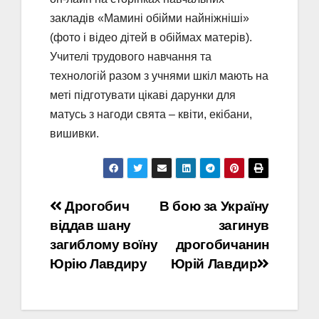
закладів «Мамині обійми найніжніші»
(фото і відео дітей в обіймах матерів).
Учителі трудового навчання та
технологій разом з учнями шкіл мають на
меті підготувати цікаві дарунки для
матусь з нагоди свята – квіти, екібани,
вишивки.
Навігація
Дрогобич
В бою за Україну
віддав шану
загинув
записів
загиблому воїну
дрогобичанин
Юрію Лавдиру
Юрій Лавдир