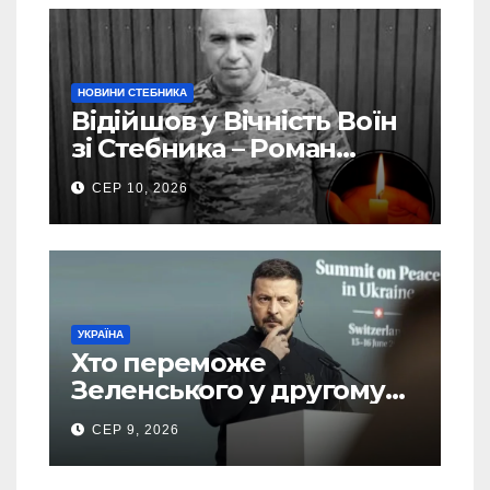
НОВИНИ СТЕБНИКА
Відійшов у Вічність Воїн
зі Стебника – Роман
Кучера
СЕР 10, 2026
УКРАЇНА
Хто переможе
Зеленського у другому
турі виборів президента
СЕР 9, 2026
України – новий рейтинг
SOCIS