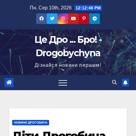
Перейти
Пн. Сер 10th, 2026
12:12:48 PM
до
вмісту
Це Дро ... Бро! -
Drogobychyna
Дізнайся новини першим!
НОВИНИ ДРОГОБИЧА
Діти Дрогобича