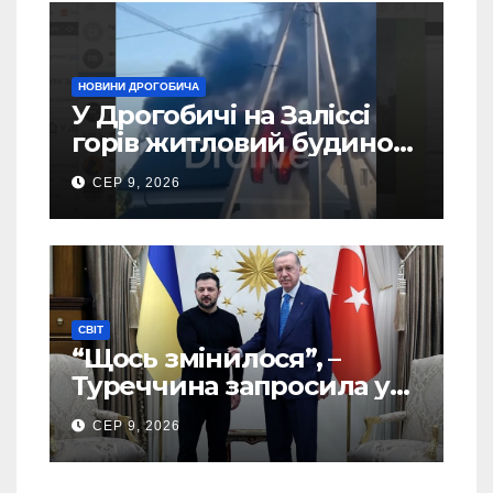
НОВИНИ ДРОГОБИЧА
У Дрогобичі на Заліссі
горів житловий будинок
(Відео)
СЕР 9, 2026
СВІТ
“Щось змінилося”, –
Туреччина запросила у
США дозвіл передати
СЕР 9, 2026
Україні ATACMS та M270