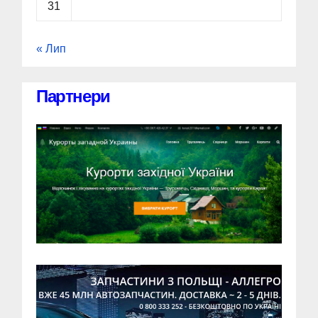
31
« Лип
Партнери