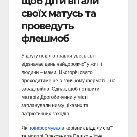
щоб діти вітали
своїх матусь та
проведуть
флешмоб
У другу неділю травня увесь світ
відзначає день найдорожчої у житті
людини – мами. Цьогоріч свято
проходитиме не в звичному форматі – на
заваді війна. Однак, щоб потішити
матерів Дрогобиччини у місті
запланували низку цікавих та
патріотичних заходів.
Як
поінформувала
керівник відділу сім’ї
та молоді Олександра Пашко – їхнє