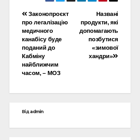
Навігація
Законопроєкт
Названі
про легалізацію
продукти, які
записів
медичного
допомагають
канабісу буде
позбутися
поданий до
«зимової
Кабміну
хандри»
найближчим
часом, – МОЗ
Від
admin