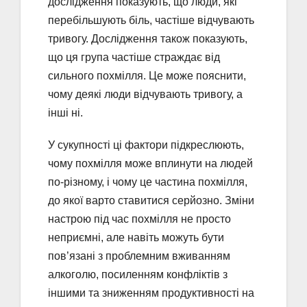
дослідження показують, що люди, які
перебільшують біль, частіше відчувають
тривогу. Дослідження також показують,
що ця група частіше страждає від
сильного похмілля. Це може пояснити,
чому деякі люди відчувають тривогу, а
інші ні.
У сукупності ці фактори підкреслюють,
чому похмілля може вплинути на людей
по-різному, і чому це частина похмілля,
до якої варто ставитися серйозно. Зміни
настрою під час похмілля не просто
неприємні, але навіть можуть бути
пов’язані з проблемним вживанням
алкоголю, посиленням конфліктів з
іншими та зниженням продуктивності на