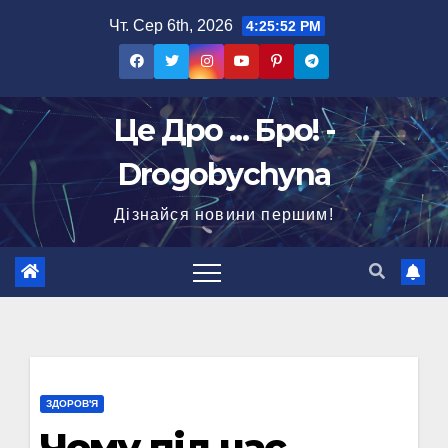
Перейти
Чт. Сер 6th, 2026
4:25:53 PM
до
вмісту
Це Дро ... Бро! -
Drogobychyna
Дізнайся новини першим!
ЗДОРОВ'Я
Чому під час