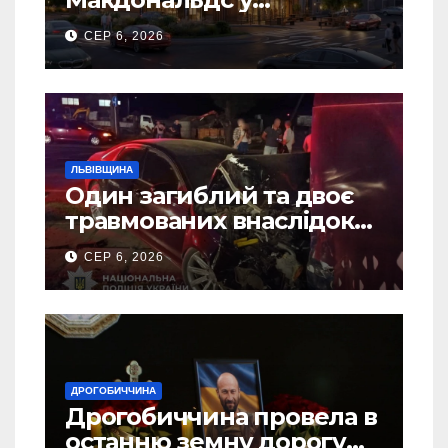
Дрогобичі? (Фото)
СЕР 6, 2026
ЛЬВІВЩИНА
Один загиблий та двоє
травмованих внаслідок
ДТП на Самбірщині
СЕР 6, 2026
ДРОГОБИЧЧИНА
Дрогобиччина провела в
останню земну дорогу