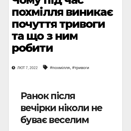
похмілля виникає
почуття тривоги
та що з ним
робити
,
#похмілля
#тривоги
ЛЮТ 7, 2022
Ранок після
вечірки ніколи не
буває веселим