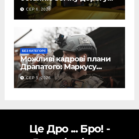
свого Захисника – Олега
СЕР 6, 2026
Торського
БЕЗ КАТЕГОРІЇ
Можливі кадрові плани
Драпатого: Маркусу
пророкують важливу
СЕР 5, 2026
посаду у ЗСУ
Це Дро ... Бро! -