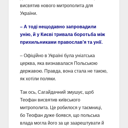
висвятив нового митрополита для
України.
– А тоді нещодавно запровадили
унію, й у Києві тривала боротьба між
прихильниками православ’я та унії.
– Офіційно в Україні була уніатська
церква, яка визнавалася Польською
державою. Правда, вона стала не такою,
як хотіли поляки.
Так ось, Сагайдачний змушує, щоб
Теофан висвятив київського
митрополита. Це робилося у таємниці,
бо Теофан дуже боявся, що польська
влада могла його за це заарештувати й