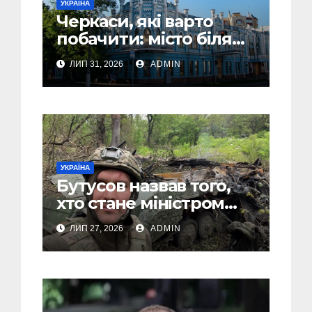
УКРАЇНА
Черкаси, які варто
побачити: місто біля
Дніпра, зелені парки
ЛИП 31, 2026
ADMIN
та місця з особливою
атмосферою
УКРАЇНА
Бутусов назвав того,
хто стане міністром
оборони України, і
ЛИП 27, 2026
ADMIN
пояснив, чому інакше
не може бути