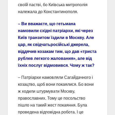
своїй пастві, бо Київська митрополія
належала до Константинополя.
– Ви вважаєте, що гетьмана
намовили східні патріархи, які через
Київ транзитом їздили в Москву. Але
цар, як свідчатьросійські джерела,
віддячив козакам тим, що дав «триста
рублев легкого жалования», але від
їхніх послуг відмовився. Чому ж так?
– Патріархи намовляли Сагайдачного і
козацтво, щоб вони покаялися. Бо вони
ж ходили штурмувати Москву,
православних. Тому це посольство
пішло на такий жест покаяння. Була
проведена відповідна робота. І це