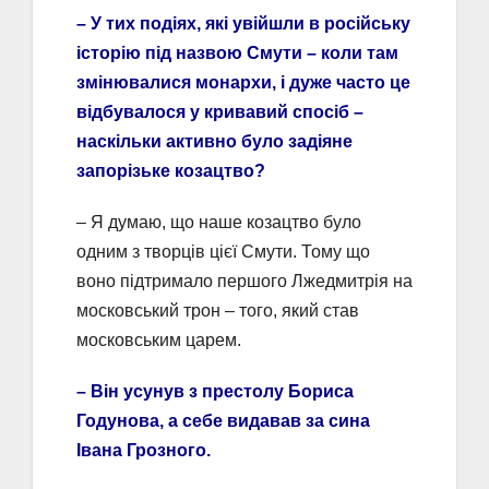
– У тих подіях, які увійшли в російську
історію під назвою Смути – коли там
змінювалися монархи, і дуже часто це
відбувалося у кривавий спосіб –
наскільки активно було задіяне
запорізьке козацтво?
– Я думаю, що наше козацтво було
одним з творців цієї Смути. Тому що
воно підтримало першого Лжедмитрія на
московський трон – того, який став
московським царем.
– Він усунув з престолу Бориса
Годунова, а себе видавав за сина
Івана Грозного.