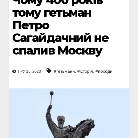
тому гетьман
Петро
Сагайдачний не
спалив Москву
,
,
#гетьмани
#історія
#походи
ГРУ 25, 2023