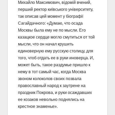
Михайло Максимович, відомій вчений,
перший ректор київського університету,
так описав цей момент у біографії
Сагайдачного: «Думаю, что осада
Москвы была ему не по мысли. Его
казацкое сердце могло смутиться от той
мысли, что он начал крушить
единоверную ему русскую столицу, для
того, чтоб отдать ее в руки иноверца. И,
может быть, такое раздумье пришло к
нему в тот самый час, когда Москва
звоном колоколов своих позвала
православный народ к заутрене на
праздник Покрова, и руки осаждавших
ее козаков невольно поднялись на
крестное знаменье».