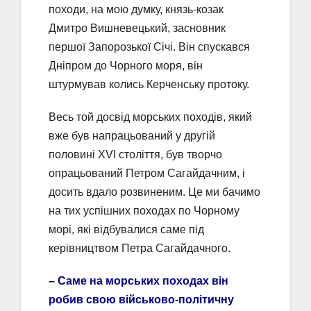
походи, на мою думку, князь-козак
Дмитро Вишневецький, засновник
першої Запорозької Січі. Він спускався
Дніпром до Чорного моря, він
штурмував колись Керченську протоку.
Весь той досвід морських походів, який
вже був напрацьований у другій
половині XVI століття, був творчо
опрацьований Петром Сагайдачним, і
досить вдало розвиненим. Це ми бачимо
на тих успішних походах по Чорному
морі, які відбувалися саме під
керівництвом Петра Сагайдачного.
​– Саме на морських походах він
робив свою військово-політичну