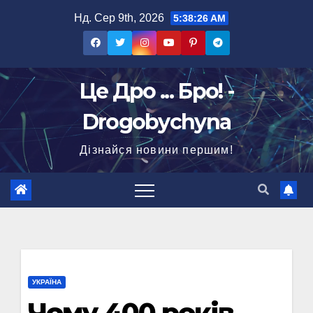
Перейти
Нд. Сер 9th, 2026
5:38:28 AM
до
вмісту
Це Дро ... Бро! -
Drogobychyna
Дізнайся новини першим!
УКРАЇНА
Чому 400 років