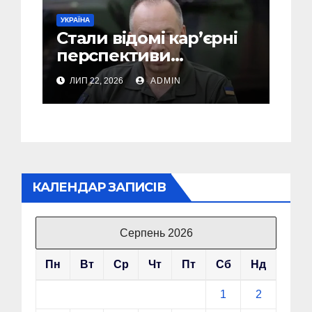
УКРАЇНА
Стали відомі кар’єрні
перспективи
Сирського після
ЛИП 22, 2026
ADMIN
звільнення з посади
Головкому ВСУ
КАЛЕНДАР ЗАПИСІВ
Серпень 2026
Пн
Вт
Ср
Чт
Пт
Сб
Нд
1
2