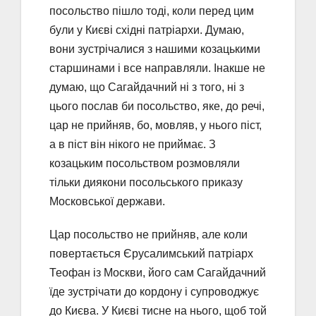
посольство пішло тоді, коли перед цим
були у Києві східні патріархи. Думаю,
вони зустрічалися з нашими козацькими
старшинами і все направляли. Інакше не
думаю, що Сагайдачний ні з того, ні з
цього послав би посольство, яке, до речі,
цар не прийняв, бо, мовляв, у нього піст,
а в піст він нікого не приймає. З
козацьким посольством розмовляли
тільки диякони посольського приказу
Московської держави.
Цар посольство не прийняв, але коли
повертається Єрусалимський патріарх
Теофан із Москви, його сам Сагайдачний
їде зустрічати до кордону і супроводжує
до Києва. У Києві тисне на нього, щоб той