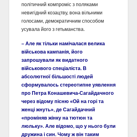
політичний компроміс з поляками
невигідний козацтву, вона вільними
голосами, демократичним способом
усувала його з гетьманства.
– Але як тільки намічалася велика
військова кампанія, його
запрошували як видатного
військового спеціаліста. В
абсолютної більшості людей
сформувалось стереотипне уявлення
про Петра Конашевича-Сагайдачного
через відому пісню «Ой на горі та
женці жнуть», де Сагайдачний
«проміняв жінку на тютюн та
люльку». Але відомо, що у нього були
дружина і син. Чому ж він таким