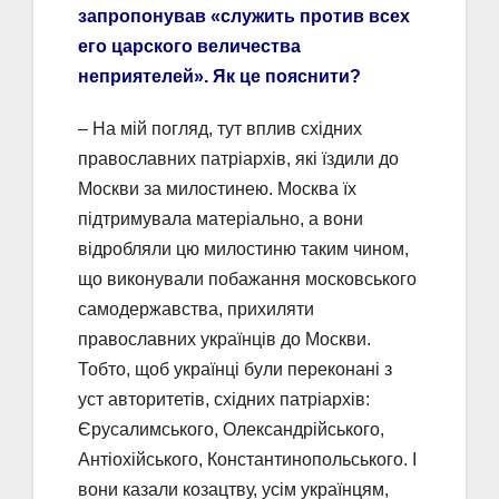
запропонував «служить против всех
его царского величества
неприятелей». Як це пояснити?
– На мій погляд, тут вплив східних
православних патріархів, які їздили до
Москви за милостинею. Москва їх
підтримувала матеріально, а вони
відробляли цю милостиню таким чином,
що виконували побажання московського
самодержавства, прихиляти
православних українців до Москви.
Тобто, щоб українці були переконані з
уст авторитетів, східних патріархів:
Єрусалимського, Олександрійського,
Антіохійського, Константинопольського. І
вони казали козацтву, усім українцям,