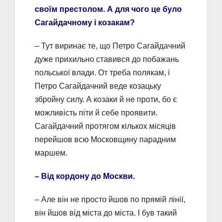
своїм престолом. А для чого це було
Сагайдачному і козакам?
– Тут виринає те, що Петро Сагайдачний
дуже прихильно ставився до побажань
польської влади. От треба полякам, і
Петро Сагайдачний веде козацьку
збройну силу. А козаки й не проти, бо є
можливість піти й себе проявити.
Сагайдачний протягом кількох місяців
перейшов всю Московщину парадним
маршем.
– Від кордону до Москви.
– Але він не просто йшов по прямій лінії,
він йшов від міста до міста. І був такий