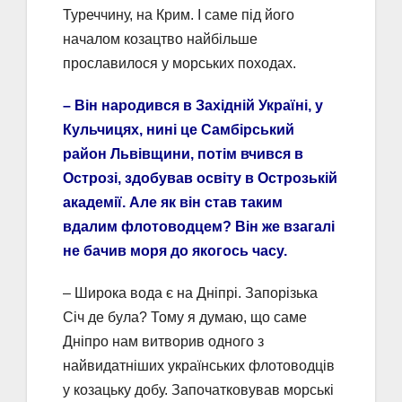
Туреччину, на Крим. І саме під його
началом козацтво найбільше
прославилося у морських походах.
– Він народився в Західній Україні, у
Кульчицях, нині це Самбірський
район Львівщини, потім вчився в
Острозі, здобував освіту в Острозькій
академії. Але як він став таким
вдалим флотоводцем? Він же взагалі
не бачив моря до якогось часу.
– Широка вода є на Дніпрі. Запорізька
Січ де була? Тому я думаю, що саме
Дніпро нам витворив одного з
найвидатніших українських флотоводців
у козацьку добу. Започатковував морські