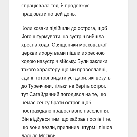
спрацювала тоді й продовжує
працювати по цей день.
Коли козаки підійшли до острога, щоб
його штурмувати, на зустріч вийшла
хресна хода. Священики московської
церкви з хоругвами пішли з хресною
ходою назустріч війську. Були заклики
такого характеру, що ми православні,
єдині, готові видати усі дари, які везуть
до Туреччини, тільки не беріть острог. І
тут Сагайдачний погодився на те, що
немає сенсу брати острог, щоб
постраждало православне населення.
Він відбувся тим, що забрав послів і те,
що вони везли, припинив штурм і пішов
далі до Москви.