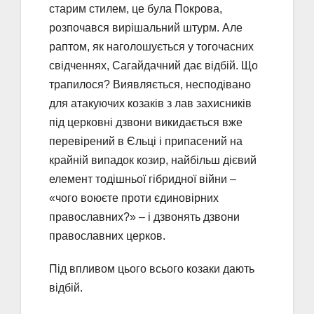
старим стилем, це була Покрова,
розпочався вирішальний штурм. Але
раптом, як наголошується у тогочасних
свідченнях, Сагайдачний дає відбій. Що
трапилося? Виявляється, несподівано
для атакуючих козаків з лав захисників
під церковні дзвони викидається вже
перевірений в Єльці і припасений на
крайній випадок козир, найбільш дієвий
елемент тодішньої гібридної війни –
«чого воюєте проти єдиновірних
православних?» – і дзвонять дзвони
православних церков.
Під впливом цього всього козаки дають
відбій.