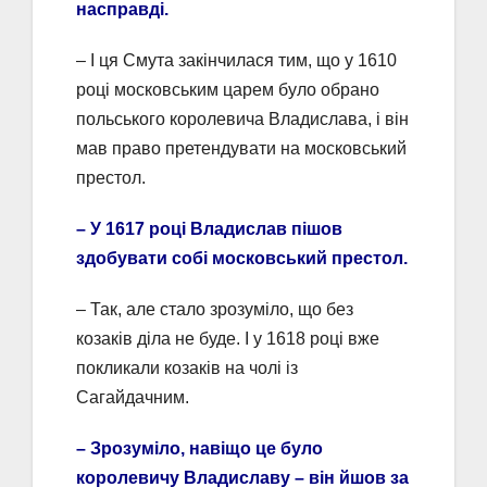
насправді.
– І ця Смута закінчилася тим, що у 1610
році московським царем було обрано
польського королевича Владислава, і він
мав право претендувати на московський
престол.
– У 1617 році Владислав пішов
здобувати собі московський престол.
– Так, але стало зрозуміло, що без
козаків діла не буде. І у 1618 році вже
покликали козаків на чолі із
Сагайдачним.
– Зрозуміло, навіщо це було
королевичу Владиславу – він йшов за