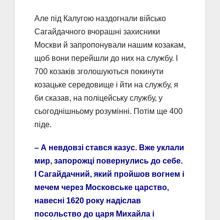
Але під Калугою наздогнали військо
Сагайдачного вчорашні захисники
Москви й запропонували нашим козакам,
щоб вони перейшли до них на службу. І
700 козаків зголошуються покинути
козацьке середовище і йти на службу, я
би сказав, на поліцейську службу, у
сьогоднішньому розумінні. Потім ще 400
піде.
– А невдовзі стався казус. Вже уклали
мир, запорожці повернулись до себе.
І Сагайдачний, який пройшов вогнем і
мечем через Московське царство,
навесні 1620 року надіслав
посольство до царя Михайла і