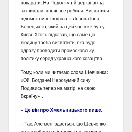
покарати. На Подолі у тій церкві вікна
закривали, вночі все робили. Висвятили
відомого москвофіла зі Львова Іова
Борецького, який на цей час вже був у
Києві. Хтось підказав, що саме цю
людину треба висвятити, яка буде
одразу проводити промосковську
політику серед українського козацтва.
Тому, коли ми читаємо слова Шевченка:
«Ой, Богдане! Нерозумний сину!
Подивись тепер на матір, на свою
Вкраїну»…
– Це він про Хмельницького пише.
– Так. Але мені здається, що Шевченко
не заглибився в історію і не зрозумів