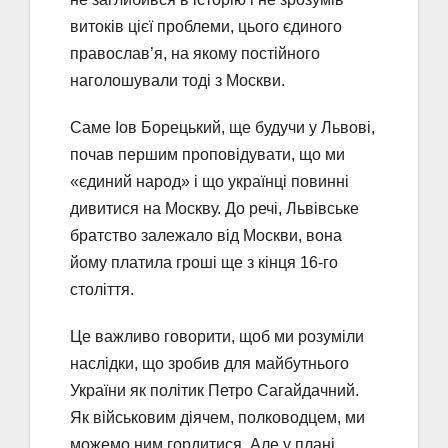
витоків цієї проблеми, цього єдиного
православ’я, на якому постійного
наголошували тоді з Москви.
Саме Іов Борецький, ще будучи у Львові,
почав першим проповідувати, що ми
«єдиний народ» і що українці повинні
дивитися на Москву. До речі, Львівське
братство залежало від Москви, вона
йому платила гроші ще з кінця 16-го
століття.
Це важливо говорити, щоб ми розуміли
наслідки, що зробив для майбутнього
України як політик Петро Сагайдачний.
Як військовим діячем, полководцем, ми
можемо ним гордитися. Але у плані