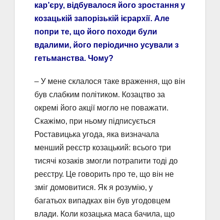
кар’єру, відбувалося його зростання у
козацькій запорізькій ієрархії. Але
попри те, що його походи були
вдалими, його періодично усували з
гетьманства. Чому?
– У мене склалося таке враження, що він
був слабким політиком. Козацтво за
окремі його акції могло не поважати.
Скажімо, при ньому підписується
Роставицька угода, яка визначала
менший реєстр козацький: всього три
тисячі козаків змогли потрапити тоді до
реєстру. Це говорить про те, що він не
зміг домовитися. Як я розумію, у
багатьох випадках він був угодовцем
влади. Коли козацька маса бачила, що