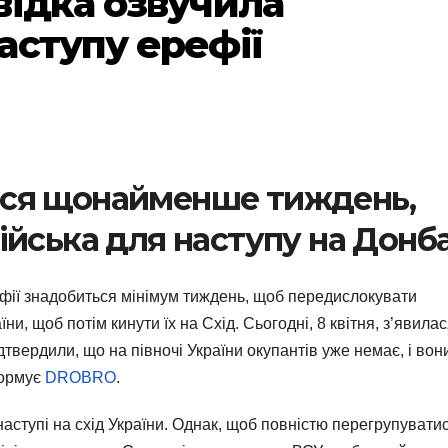
відка озвучила
аступу ерефії
ся щонайменше тиждень,
йська для наступу на Донба
рефії знадобиться мінімум тиждень, щоб передислокувати
їни, щоб потім кинути їх на Схід. Сьогодні, 8 квітня, з’явила
дтвердили, що на півночі України окупантів уже немає, і вон
формує
DROBRO
.
 наступі на схід України. Однак, щоб повністю перегрупуватис