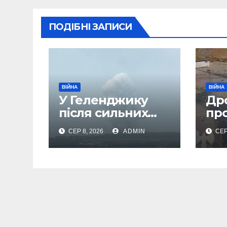
ПОДІБНІ ЗАПИСИ
ВІЙНА
ВІЙНА
У Геленджику
Др
після сильних
пр
вибухів почалася
До
СЕР 8, 2026
ADMIN
СЕР
масова евакуація
аер
сп
ще 