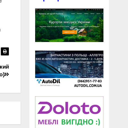
е
м
який
о)