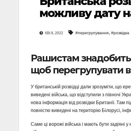
Британська роз
можливу дату н
,
#перегрупування
#розвідка
КВІ 8, 2022
Рашистам знадобить
щоб перегрупувати ві
У британській розвідці дали зрозуміти, що е
виведені війська, що відступили з півночі Укра
нова інформація від розвідки Британії. Там пі
повністю виведені на територію Білорусі, ін
Саме ці ворожі війська і мають бути задіяні у