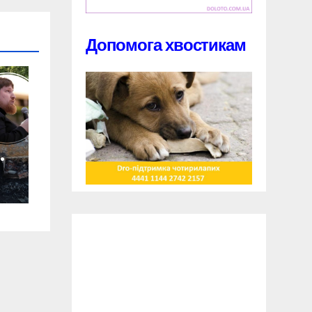
Допомога хвостикам
м
-
і