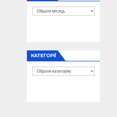
Архіви
КАТЕГОРІЇ
Категорії