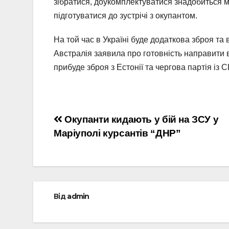
зібратися, доукомплектуватися знадобиться м
підготуватися до зустрічі з окупантом.
На той час в Україні буде додаткова зброя та
Австралія заявила про готовність направити
прибуде зброя з Естонії та чергова партія із 
Навігація
Окупанти кидають у бій на ЗСУ у
Маріуполі курсантів “ДНР”
записів
Від
admin