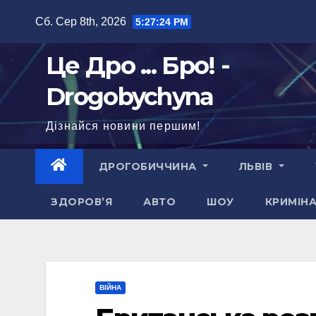
Перейти
Сб. Сер 8th, 2026
5:27:25 PM
до
вмісту
Це Дро ... Бро! -
Drogobychyna
Дізнайся новини першим!
ДРОГОБИЧЧИНА
ЛЬВІВ
ЗДОРОВ’Я
АВТО
ШОУ
КРИМІН
ВІЙНА