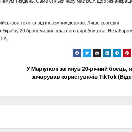
інімум тиждень. Саме стільки часу має ВСУ, щоб якнайкращ
 військова техніка від іноземних держав. Лише сьогодні
 в Україну 20 бронемашин власного виробництва. Незабаро
США.
У Маріуполі загинув 20-річний боєць, 
зачарував користувачів TikTok (Віде